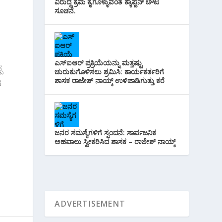
ವಿರುದ್ಧ ಕ್ರಮ ಕೈಗೊಳ್ಳುವಂತೆ ಕ್ಯಾಪ್ಟನ್ ಚೌಟ
ಸೂಚನೆ.
ಎಸ್‌ಐಆರ್ ಪ್ರಕ್ರಿಯೆಯನ್ನು ಮತ್ತಷ್ಟು
ಪ
ಚುರುಕುಗೊಳಿಸಲು ಶ್ರಮಿಸಿ: ಕಾರ್ಯಕರ್ತರಿಗೆ
ಶಾಸಕ ರಾಜೇಶ್ ನಾಯ್ಕ್ ಉಳಿಪಾಡಿಗುತ್ತು ಕರೆ
ವ
ಜನರ ಸಮಸ್ಯೆಗಳಿಗೆ ಸ್ಪಂದನೆ: ಸಾರ್ವಜನಿಕ
ಅಹವಾಲು ಸ್ವೀಕರಿಸಿದ ಶಾಸಕ – ರಾಜೇಶ್ ನಾಯ್ಕ್