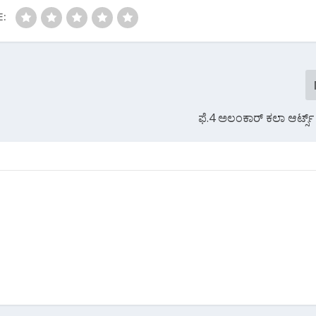
E:
ಫೆ.4 ಅಲಂಕಾರ್ ಕಲಾ ಆರ್ಟ್