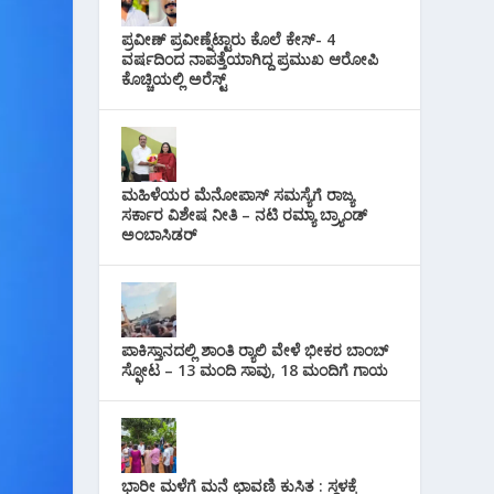
i
s
p
r
l
ಪ್ರವೀಣ್ ಪ್ರವೀಣ್ನೆಟ್ಟಾರು ಕೊಲೆ ಕೇಸ್‌- 4
t
p
ವರ್ಷದಿಂದ ನಾಪತ್ತೆಯಾಗಿದ್ದ ಪ್ರಮುಖ ಆರೋಪಿ
a
ಕೊಚ್ಚಿಯಲ್ಲಿ ಅರೆಸ್ಟ್‌
m
ಮಹಿಳೆಯರ ಮೆನೋಪಾಸ್ ಸಮಸ್ಯೆಗೆ ರಾಜ್ಯ
ಸರ್ಕಾರ ವಿಶೇಷ ನೀತಿ – ನಟಿ ರಮ್ಯಾ ಬ್ರ್ಯಾಂಡ್
ಅಂಬಾಸಿಡರ್
ಪಾಕಿಸ್ತಾನದಲ್ಲಿ ಶಾಂತಿ ರ‍್ಯಾಲಿ ವೇಳೆ ಭೀಕರ ಬಾಂಬ್
ಸ್ಫೋಟ – 13 ಮಂದಿ ಸಾವು, 18 ಮಂದಿಗೆ ಗಾಯ
ಭಾರೀ ಮಳೆಗೆ ಮನೆ ಛಾವಣಿ ಕುಸಿತ : ಸ್ಥಳಕ್ಕೆ