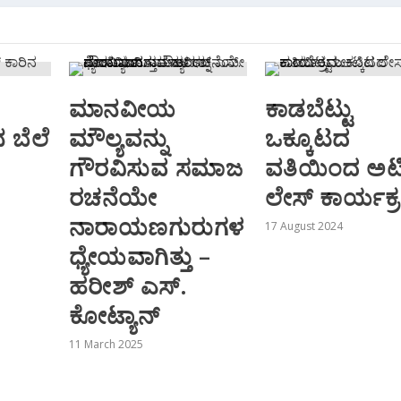
ಮಾನವೀಯ
ಕಾಡಬೆಟ್ಟು
ನ ಬೆಲೆ
ಮೌಲ್ಯವನ್ನು
ಒಕ್ಕೂಟದ
ಗೌರವಿಸುವ ಸಮಾಜ
ವತಿಯಿಂದ ಅಟ
ರಚನೆಯೇ
ಲೇಸ್ ಕಾರ್ಯಕ
ನಾರಾಯಣಗುರುಗಳ
17 August 2024
ಧ್ಯೇಯವಾಗಿತ್ತು –
ಹರೀಶ್ ಎಸ್.
ಕೋಟ್ಯಾನ್
11 March 2025