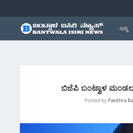
ಸುದ್ದಿ
ಬಿಜೆಪಿ ಬಂಟ್ವಾಳ ಮಂಡಲದ 
Posted by
Pavithra Ba