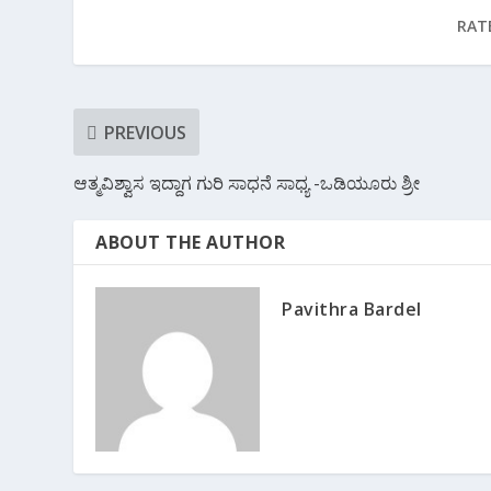
o
p
m
RAT
k
p
PREVIOUS
ಆತ್ಮವಿಶ್ವಾಸ ಇದ್ದಾಗ ಗುರಿ ಸಾಧನೆ ಸಾಧ್ಯ -ಒಡಿಯೂರು ಶ್ರೀ
ABOUT THE AUTHOR
Pavithra Bardel