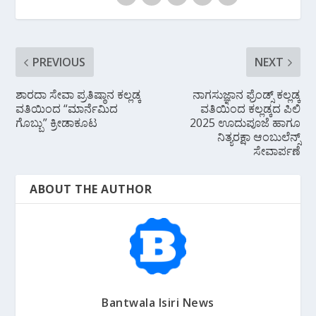
k
p
PREVIOUS
NEXT
ಶಾರದಾ ಸೇವಾ ಪ್ರತಿಷ್ಠಾನ ಕಲ್ಲಡ್ಕ
ನಾಗಸುಜ್ಞಾನ ಫ್ರೆಂಡ್ಸ್ ಕಲ್ಲಡ್ಕ
ವತಿಯಿಂದ “ಮಾರ್ನೆಮಿದ
ವತಿಯಿಂದ ಕಲ್ಲಡ್ಕದ ಪಿಲಿ
ಗೊಬ್ಬು” ಕ್ರೀಡಾಕೂಟ
2025 ಊದುಪೂಜೆ ಹಾಗೂ
ನಿತ್ಯರಕ್ಷಾ ಆಂಬುಲೆನ್ಸ್
ಸೇವಾರ್ಪಣೆ
ABOUT THE AUTHOR
Bantwala Isiri News