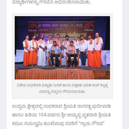
ವಿದ್ಯಾರ್ಥಿಗಳನ್ನು ಗೌರವಿಸಿ ಅಭಿನಂದಿಸಲಾಯಿತು.
ವಿಶೇಷ ಸಾಧನೆಗಾಗಿ ವಿದ್ಯಾರ್ಥಿ ಜಗನ್ ಹಾಗೂ ಪತ್ರಕರ್ತ ಭರತ್ ರಾಜ್ ಕಲ್ಲಡ್ಕ
ರವರನ್ನು ಸನ್ಮಾನಿಸಿ ಗೌರವಿಸಲಾಯಿತು.
ಉದ್ಯಮ ಕ್ಷೇತ್ರದಲ್ಲಿ ಸಾಧಕರಾದ ಶ್ರೀಮತಿ ನಾಗರತ್ನ ಪುರ್ಲಿಪಾಡಿ
ಹಾಗೂ ಹಿರಿಯ 104 ವರ್ಷದ ಶ್ರೀ ಅಯ್ಯಪ್ಪ ವೃತದಾರಿ ಶ್ರೀಮತಿ
ಕಮಲ ಗುರುಸ್ವಾಮಿ ಕುಂಟಿಪಾಪು ರವರಿಗೆ “ಗ್ರಾಮ ಗೌರವ”