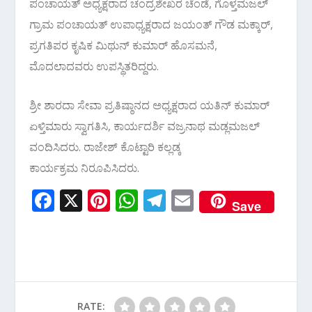
ಪಂಚಾಯತ್ ಅಧ್ಯಕ್ಷರಾದ ಚಂದ್ರಶೇಖರ ಚೆಂಡೆ, ಗೊಳ್ತಮಜಲ್
ಗ್ರಾಮ ಪಂಚಾಯತ್ ಉಪಾಧ್ಯಕ್ಷರಾದ ಜಯಂತ್ ಗೌಡ ಮಕ್ಕಾರ್,
ಪ್ರಗತಿಪರ ಕೃಷಿಕ ಮಿಥುನ್ ಕುಮಾರ್ ಹೊಸಮನೆ,
ಮೊದಲಾದವರು ಉಪಸ್ಥಿತರಿದ್ದರು.
ಶ್ರೀ ಶಾರದಾ ಸೇವಾ ಪ್ರತಿಷ್ಠಾನದ ಅಧ್ಯಕ್ಷರಾದ ಯತಿನ್ ಕುಮಾರ್
ಏಳ್ತಿಮಾರು ಸ್ವಾಗತಿಸಿ, ಕಾರ್ಯದರ್ಶಿ ವಜ್ರನಾಥ ಮಡ್ಲಮಜಲ್
ವಂದಿಸಿದರು. ರಾಜೇಶ್ ಕೊಟ್ಟಾರಿ ಕಲ್ಲಡ್ಕ
ಕಾರ್ಯಕ್ರಮ ನಿರೂಪಿಸಿದರು.
F
X
Pi
W
T
E
Save
ac
nt
h
el
m
e
er
at
e
ai
b
e
s
gr
l
o
st
A
a
o
p
m
RATE: