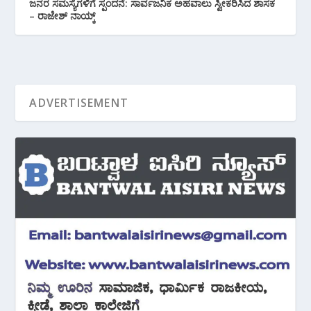
ಜನರ ಸಮಸ್ಯೆಗಳಿಗೆ ಸ್ಪಂದನೆ: ಸಾರ್ವಜನಿಕ ಅಹವಾಲು ಸ್ವೀಕರಿಸಿದ ಶಾಸಕ
– ರಾಜೇಶ್ ನಾಯ್ಕ್