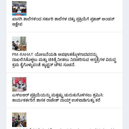
ಖಾಸಗಿ ಶಾಲೆಗಳಿಂದ ಸರ್ಕಾರಿ ಶಾಲೆಗಳ ದತ್ತು ಪ್ರಕ್ರಿಯೆಗೆ ಪ್ರಕಾಶ್ ಅಂಚನ್
ಆಕ್ಷೇಪ
PM-RAHAT ಯೋಜನೆಯಡಿ ಅಪಘಾತಕ್ಕೊಳಗಾದವರನ್ನು
ದಾಖಲಿಸಿಕೊಳ್ಳಲು ಮತ್ತು ಚಿಕಿತ್ಸೆ ನೀಡಲು ನಿರಾಕರಿಸುವ ಆಸ್ಪತ್ರೆಗಳ ವಿರುದ್ಧ
ಕ್ರಮ ಕೈಗೊಳ್ಳುವಂತೆ ಕ್ಯಾಪ್ಟನ್ ಚೌಟ ಸೂಚನೆ.
ಎಸ್‌ಐಆರ್ ಪ್ರಕ್ರಿಯೆಯನ್ನು ಮತ್ತಷ್ಟು ಚುರುಕುಗೊಳಿಸಲು ಶ್ರಮಿಸಿ:
ಕಾರ್ಯಕರ್ತರಿಗೆ ಶಾಸಕ ರಾಜೇಶ್ ನಾಯ್ಕ್ ಉಳಿಪಾಡಿಗುತ್ತು ಕರೆ