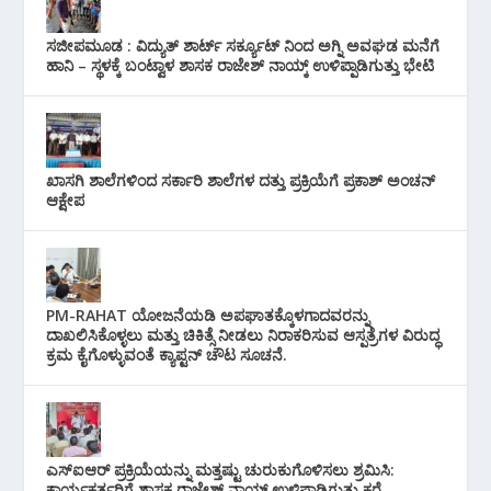
ಸಜೀಪಮೂಡ : ವಿದ್ಯುತ್ ಶಾರ್ಟ್ ಸರ್ಕ್ಯೂಟ್‌ ನಿಂದ ಅಗ್ನಿ ಅವಘಡ ಮನೆಗೆ
ಹಾನಿ – ಸ್ಥಳಕ್ಕೆ ಬಂಟ್ವಾಳ ಶಾಸಕ ರಾಜೇಶ್ ನಾಯ್ಕ್ ಉಳಿಪ್ಪಾಡಿಗುತ್ತು ಭೇಟಿ
ಖಾಸಗಿ ಶಾಲೆಗಳಿಂದ ಸರ್ಕಾರಿ ಶಾಲೆಗಳ ದತ್ತು ಪ್ರಕ್ರಿಯೆಗೆ ಪ್ರಕಾಶ್ ಅಂಚನ್
ಆಕ್ಷೇಪ
PM-RAHAT ಯೋಜನೆಯಡಿ ಅಪಘಾತಕ್ಕೊಳಗಾದವರನ್ನು
ದಾಖಲಿಸಿಕೊಳ್ಳಲು ಮತ್ತು ಚಿಕಿತ್ಸೆ ನೀಡಲು ನಿರಾಕರಿಸುವ ಆಸ್ಪತ್ರೆಗಳ ವಿರುದ್ಧ
ಕ್ರಮ ಕೈಗೊಳ್ಳುವಂತೆ ಕ್ಯಾಪ್ಟನ್ ಚೌಟ ಸೂಚನೆ.
ಎಸ್‌ಐಆರ್ ಪ್ರಕ್ರಿಯೆಯನ್ನು ಮತ್ತಷ್ಟು ಚುರುಕುಗೊಳಿಸಲು ಶ್ರಮಿಸಿ:
ಕಾರ್ಯಕರ್ತರಿಗೆ ಶಾಸಕ ರಾಜೇಶ್ ನಾಯ್ಕ್ ಉಳಿಪಾಡಿಗುತ್ತು ಕರೆ