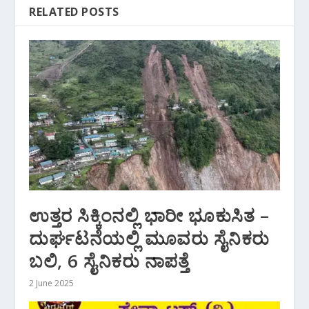
RELATED POSTS
ಉತ್ತರ ಸಿಕ್ಕಿಂನಲ್ಲಿ ಭಾರೀ ಭೂಕುಸಿತ –
ದುರ್ಘಟನೆಯಲ್ಲಿ ಮೂವರು ಸೈನಿಕರು
ಬಲಿ, 6 ಸೈನಿಕರು ನಾಪತ್ತೆ
2 June 2025