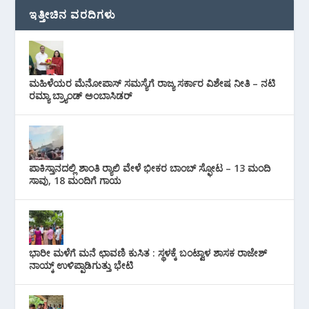
ಇತ್ತೀಚಿನ ವರದಿಗಳು
ಮಹಿಳೆಯರ ಮೆನೋಪಾಸ್ ಸಮಸ್ಯೆಗೆ ರಾಜ್ಯ ಸರ್ಕಾರ ವಿಶೇಷ ನೀತಿ – ನಟಿ
ರಮ್ಯಾ ಬ್ರ್ಯಾಂಡ್ ಅಂಬಾಸಿಡರ್
ಪಾಕಿಸ್ತಾನದಲ್ಲಿ ಶಾಂತಿ ರ‍್ಯಾಲಿ ವೇಳೆ ಭೀಕರ ಬಾಂಬ್ ಸ್ಫೋಟ – 13 ಮಂದಿ
ಸಾವು, 18 ಮಂದಿಗೆ ಗಾಯ
ಭಾರೀ ಮಳೆಗೆ ಮನೆ ಛಾವಣಿ ಕುಸಿತ : ಸ್ಥಳಕ್ಕೆ ಬಂಟ್ವಾಳ ಶಾಸಕ ರಾಜೇಶ್
ನಾಯ್ಕ್ ಉಳಿಪ್ಪಾಡಿಗುತ್ತು ಭೇಟಿ