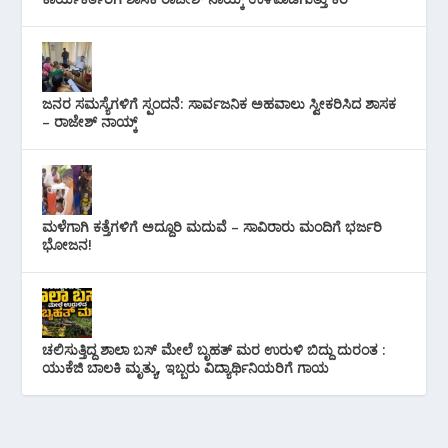
ಜನರ ಸಮಸ್ಯೆಗಳಿಗೆ ಸ್ಪಂದನೆ: ಸಾರ್ವಜನಿಕ ಅಹವಾಲು ಸ್ವೀಕರಿಸಿದ ಶಾಸಕ
– ರಾಜೇಶ್ ನಾಯ್ಕ್
ಮಳೆಗಾಗಿ ಕತ್ತೆಗಳಿಗೆ ಅದ್ದೂರಿ ಮದುವೆ – ಸಾವಿರಾರು ಮಂದಿಗೆ ಭರ್ಜರಿ
ಭೋಜನ!
ಚಲಿಸುತ್ತಿದ್ದ ಶಾಲಾ ಬಸ್ ಮೇಲೆ ಬೃಹತ್ ಮರ ಉರುಳಿ ಬಿದ್ದು ದುರಂತ :
ಯುಕೆಜಿ ಬಾಲಕಿ ಮೃತ್ಯು, ಇಬ್ಬರು ವಿದ್ಯಾರ್ಥಿನಿಯರಿಗೆ ಗಾಯ