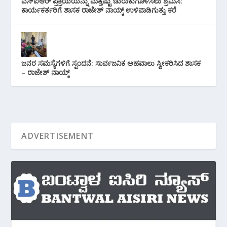
ಎಸ್‌ಐಆರ್ ಪ್ರಕ್ರಿಯೆಯನ್ನು ಮತ್ತಷ್ಟು ಚುರುಕುಗೊಳಿಸಲು ಶ್ರಮಿಸಿ:
ಕಾರ್ಯಕರ್ತರಿಗೆ ಶಾಸಕ ರಾಜೇಶ್ ನಾಯ್ಕ್ ಉಳಿಪಾಡಿಗುತ್ತು ಕರೆ
ಜನರ ಸಮಸ್ಯೆಗಳಿಗೆ ಸ್ಪಂದನೆ: ಸಾರ್ವಜನಿಕ ಅಹವಾಲು ಸ್ವೀಕರಿಸಿದ ಶಾಸಕ
– ರಾಜೇಶ್ ನಾಯ್ಕ್