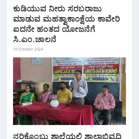
ಕುಡಿಯುವ ನೀರು ಸರಬರಾಜು
ಮಾಡುವ ಮಹತ್ವಾಕಾಂಕ್ಷೆಯ ಕಾವೇರಿ
ಐದನೇ ಹಂತದ ಯೋಜನೆಗೆ
ಸಿ.ಎಂ.ಚಾಲನೆ
16 October 2024
ನರಿಕೊಂಬು ಶಾಲೆಯಲ್ಲಿ ಶಾಲಾಭಿವೃದ್ಧಿ