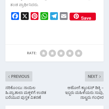
ತಂಡ ಪ್ರಾರ್ಥಿಸಿದರು.
F
X
Pi
W
T
E
Save
ac
nt
h
el
m
e
er
at
e
ai
b
e
s
gr
l
o
st
A
a
o
p
m
RATE:
k
p
PREVIOUS
NEXT
ನರಿಕೊಂಬು: ನಾಯಿಲ
ಆಟೋಗೆ ಕ್ಯಾಂಟರ್ ಡಿಕ್ಕಿ –
ಹಿ.ಪ್ರಾ.ಶಾಲಾ ಮಕ್ಕಳಿಗೆ ಉಚಿತ
ಇಬ್ಬರು ಮಹಿಳೆಯರು ಸಾವು,
ಬರೆಯುವ ಪುಸ್ತಕ ವಿತರಣೆ
ನಾಲ್ವರು ಗಂಭೀರ