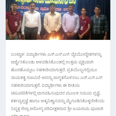
ಬಂಟ್ವಾಳ: ವಿದ್ಯಾರ್ಥಿಗಳು ಎನ್.ಎಸ್.ಎಸ್. ಧ್ಯೇಯೋದ್ದೇಶಗಳನ್ನು
ಅರ್ಥೈಸಿಕೊಂಡು ಅಳವಡಿಸಿಕೊಂಡಲ್ಲಿ ಉತ್ತಮ ವ್ಯಕ್ತಿಯಾಗಿ
ಹೊರಹೊಮ್ಮಲು ಸಹಕಾರಿಯಾಗುತ್ತದೆ. ಪ್ರತಿಯೊಬ್ಬನಲ್ಲಿಯೂ
ನಾಯಕತ್ವ ಗುಣವಿದೆ ಅದನ್ನು ಜಾಗೃತಗೊಳಿಸಲು ಎನ್.ಎಸ್.ಎಸ್.
ಸಹಕಾರಿಯಾಗುತ್ತದೆ. ವಿದ್ಯಾರ್ಥಿಗಳು ಈ ರೀತಿಯ
ಚಟುವಟಿಕೆಗಳಲ್ಲಿ ಭಾಗವಹಿಸುವುದರ ಮೂಲಕ ಸಮಯ ಪ್ರಜ್ಞೆ,
ಕರ್ತವ್ಯಪ್ರಜ್ಞೆ ಹಾಗೂ ಆತ್ಮವಿಶ್ವಾಸವನ್ನು ಮೈಗೂಡಿಸಿಕೊಳ್ಳಬೇಕೆಂದು
ನಿವೃತ್ತ ಜಿಲ್ಲಾ ಆರೋಗ್ಯ ಪರಿವೀಕ್ಷಕರಾದ ಶ್ರೀ ಜಯರಾಮ ಪೂಜಾರಿ