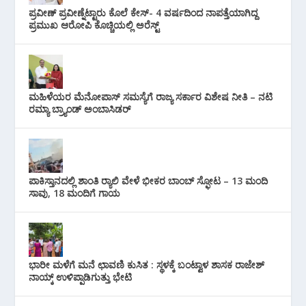
ಪ್ರವೀಣ್ ಪ್ರವೀಣ್ನೆಟ್ಟಾರು ಕೊಲೆ ಕೇಸ್‌- 4 ವರ್ಷದಿಂದ ನಾಪತ್ತೆಯಾಗಿದ್ದ
ಪ್ರಮುಖ ಆರೋಪಿ ಕೊಚ್ಚಿಯಲ್ಲಿ ಅರೆಸ್ಟ್‌
ಮಹಿಳೆಯರ ಮೆನೋಪಾಸ್ ಸಮಸ್ಯೆಗೆ ರಾಜ್ಯ ಸರ್ಕಾರ ವಿಶೇಷ ನೀತಿ – ನಟಿ
ರಮ್ಯಾ ಬ್ರ್ಯಾಂಡ್ ಅಂಬಾಸಿಡರ್
ಪಾಕಿಸ್ತಾನದಲ್ಲಿ ಶಾಂತಿ ರ‍್ಯಾಲಿ ವೇಳೆ ಭೀಕರ ಬಾಂಬ್ ಸ್ಫೋಟ – 13 ಮಂದಿ
ಸಾವು, 18 ಮಂದಿಗೆ ಗಾಯ
ಭಾರೀ ಮಳೆಗೆ ಮನೆ ಛಾವಣಿ ಕುಸಿತ : ಸ್ಥಳಕ್ಕೆ ಬಂಟ್ವಾಳ ಶಾಸಕ ರಾಜೇಶ್
ನಾಯ್ಕ್ ಉಳಿಪ್ಪಾಡಿಗುತ್ತು ಭೇಟಿ