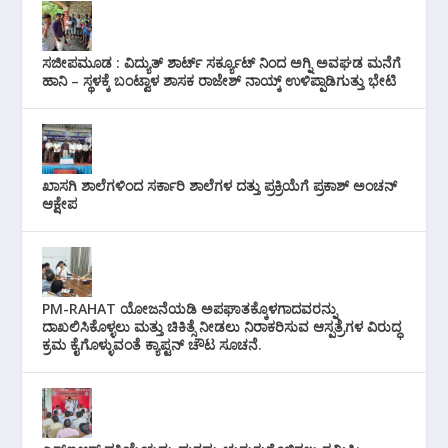
ಸಜೀಪಮೂಡ : ವಿದ್ಯುತ್ ಶಾರ್ಟ್ ಸರ್ಕ್ಯೂಟ್‌ ನಿಂದ ಅಗ್ನಿ ಅವಘಡ ಮನೆಗೆ
ಹಾನಿ – ಸ್ಥಳಕ್ಕೆ ಬಂಟ್ವಾಳ ಶಾಸಕ ರಾಜೇಶ್ ನಾಯ್ಕ್ ಉಳಿಪ್ಪಾಡಿಗುತ್ತು ಭೇಟಿ
ಖಾಸಗಿ ಶಾಲೆಗಳಿಂದ ಸರ್ಕಾರಿ ಶಾಲೆಗಳ ದತ್ತು ಪ್ರಕ್ರಿಯೆಗೆ ಪ್ರಕಾಶ್ ಅಂಚನ್
ಆಕ್ಷೇಪ
PM-RAHAT ಯೋಜನೆಯಡಿ ಅಪಘಾತಕ್ಕೊಳಗಾದವರನ್ನು
ದಾಖಲಿಸಿಕೊಳ್ಳಲು ಮತ್ತು ಚಿಕಿತ್ಸೆ ನೀಡಲು ನಿರಾಕರಿಸುವ ಆಸ್ಪತ್ರೆಗಳ ವಿರುದ್ಧ
ಕ್ರಮ ಕೈಗೊಳ್ಳುವಂತೆ ಕ್ಯಾಪ್ಟನ್ ಚೌಟ ಸೂಚನೆ.