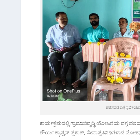
ಪರಿಸರದ ಬಗ್ಗೆ ಸ್ಪರ್ಧೆಯ
ಕಾರ್ಯಕ್ರಮದಲ್ಲಿ ಗ್ರಾಮಾಭಿವೃದ್ಧಿ ಯೋಜನೆಯ ವಗ್ಗ ವಲಯ 
ಶೌರ್ಯ ಕ್ಯಾಪ್ಟನ್ ಪ್ರಕಾಶ್, ಸೇವಾಪ್ರತಿನಿಧಿಗಳಾದ ಮೋಹನ