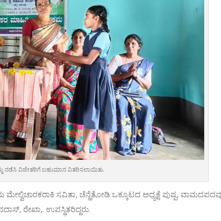
ನ್ನು ನಡೆಸಿ ವಿಜೇತರಿಗೆ ಬಹುಮಾನ ವಿತರಿಸಲಾಯಿತು.
ಮೇಲ್ವಿಚಾರಕರಾಕಿ ಸವಿತಾ, ಚೆನ್ಹೆತೋಡಿ ಒಕ್ಕೂಟದ ಅಧ್ಯಕ್ಷೆ ಪುಷ್ಪ, ವಾಮದಪದವ
ದಾಸ್, ರೇಖಾ,. ಉಪಸ್ಥಿತರಿದ್ದರು.