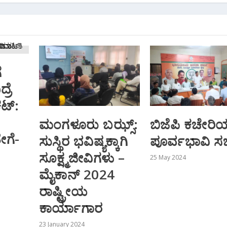
ೆ
್ರೆ
ಕಟ್‌:
ಮಂಗಳೂರು ಬಝ್ಸ್:
ಬಿಜೆಪಿ ಕಚೇರಿಯಲ
ಗೆ-
ಸುಸ್ಥಿರ ಭವಿಷ್ಯಕ್ಕಾಗಿ
ಪೂರ್ವಭಾವಿ ಸಭ
ಸೂಕ್ಷ್ಮಜೀವಿಗಳು –
25 May 2024
ಮೈಕಾನ್ 2024
ರಾಷ್ಟ್ರೀಯ
ಕಾರ್ಯಾಗಾರ
23 January 2024