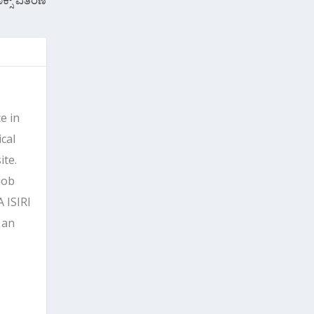
e in
cal
ite.
job
 ISIRI
 an