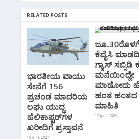
RELATED POSTS
ಜೂ.30ರೊಳಗ
ಕೆವೈಸಿ ಮಾಡದಿದ
ಗ್ಯಾಸ್ ಸಬ್ಸಿಡಿ 
ಮನೆಯಿಂದ್ಲೇ
ಭಾರತೀಯ ವಾಯು
ಮಾಡೋದು ಹೇ
ಸೇನೆಗೆ 156
ಹಂತ ಹಂತದ
ಪ್ರಚಂಡ ಮಾದರಿಯ
ಮಾಹಿತಿ
ಲಘು ಯುದ್ಧ
ಹೆಲಿಕಾಪ್ಟರ್‌ಗಳ
17 June 2026
ಖರೀದಿಗೆ ಪ್ರಸ್ತಾವನೆ
18 June 2024