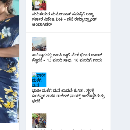
i
s
p
r
l
t
ಮಹಿಳೆಯರ ಮೆನೋಪಾಸ್ ಸಮಸ್ಯೆಗೆ ರಾಜ್ಯ
p
a
ಸರ್ಕಾರ ವಿಶೇಷ ನೀತಿ – ನಟಿ ರಮ್ಯಾ ಬ್ರ್ಯಾಂಡ್
ಅಂಬಾಸಿಡರ್
m
ಪಾಕಿಸ್ತಾನದಲ್ಲಿ ಶಾಂತಿ ರ‍್ಯಾಲಿ ವೇಳೆ ಭೀಕರ ಬಾಂಬ್
ಸ್ಫೋಟ – 13 ಮಂದಿ ಸಾವು, 18 ಮಂದಿಗೆ ಗಾಯ
ಭಾರೀ ಮಳೆಗೆ ಮನೆ ಛಾವಣಿ ಕುಸಿತ : ಸ್ಥಳಕ್ಕೆ
ಬಂಟ್ವಾಳ ಶಾಸಕ ರಾಜೇಶ್ ನಾಯ್ಕ್ ಉಳಿಪ್ಪಾಡಿಗುತ್ತು
ಭೇಟಿ