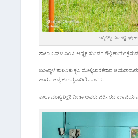
ಅಜ್ಜಿಬೆಟ್ಟು, ಕೊರಗಟ್ಟೆ, ಇಲ
ಶಾಲಾ ಎಸ್.ಡಿ.ಎಂ.ಸಿ ಅಧ್ಯಕ್ಷ ಸುಂದರ ಶೆಟ್ಟಿ ಕಾರ್ಯಕ್ರಮದ ಅ
ಬಂಟ್ವಾಳ ತಾಲೂಕು ಕೃಷಿ ಮೇಲ್ವಿಚಾರಕರಾದ ಜಯರಾಮರವರು 
ಹಾಗೂ ಆದ್ಯ ಕರ್ತವ್ಯವಾಗಿದೆ ಎಂದರು.
ಶಾಲಾ ಮುಖ್ಯ ಶಿಕ್ಷಕಿ ವೀಣಾ ಅವರು ಪರಿಸರದ ಕಾಳಜಿಯ ಬಗ್ಗ