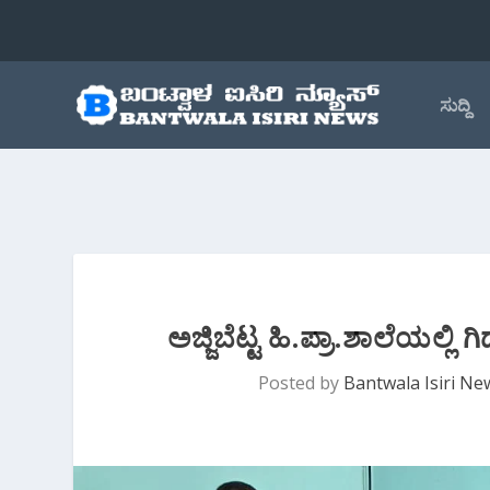
ಸುದ್ದಿ
ಅಜ್ಜಿಬೆಟ್ಟ ಹಿ.ಪ್ರಾ.ಶಾಲೆಯಲ್
Posted by
Bantwala Isiri Ne