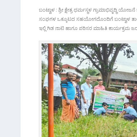
ಬಂಟ್ವಾಳ : ಶ್ರೀ ಕ್ಷೇತ್ರ ಧರ್ಮಸ್ಥಳ ಗ್ರಾಮಾಭಿವೃದ್ಧಿ ಯೋಜ
ಸಂಘಗಳ ಒಕ್ಕೂಟದ ಸಹಯೋಗದೊಂದಿಗೆ ಬಂಟ್ವಾಳ ತಾಲೂಕಿನ 
ಇಲ್ಲಿ ಗಿಡ ನಾಟಿ ಹಾಗೂ ಪರಿಸರ ಮಾಹಿತಿ ಕಾರ್ಯಕ್ರಮ ಜರ