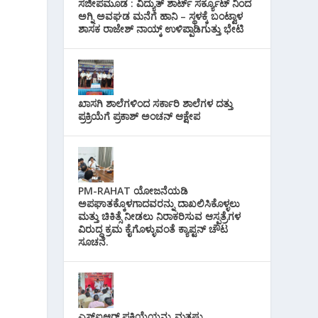
ಸಜೀಪಮೂಡ : ವಿದ್ಯುತ್ ಶಾರ್ಟ್ ಸರ್ಕ್ಯೂಟ್‌ ನಿಂದ
ಅಗ್ನಿ ಅವಘಡ ಮನೆಗೆ ಹಾನಿ – ಸ್ಥಳಕ್ಕೆ ಬಂಟ್ವಾಳ
ಶಾಸಕ ರಾಜೇಶ್ ನಾಯ್ಕ್ ಉಳಿಪ್ಪಾಡಿಗುತ್ತು ಭೇಟಿ
ಖಾಸಗಿ ಶಾಲೆಗಳಿಂದ ಸರ್ಕಾರಿ ಶಾಲೆಗಳ ದತ್ತು
ಪ್ರಕ್ರಿಯೆಗೆ ಪ್ರಕಾಶ್ ಅಂಚನ್ ಆಕ್ಷೇಪ
PM-RAHAT ಯೋಜನೆಯಡಿ
ಅಪಘಾತಕ್ಕೊಳಗಾದವರನ್ನು ದಾಖಲಿಸಿಕೊಳ್ಳಲು
ಮತ್ತು ಚಿಕಿತ್ಸೆ ನೀಡಲು ನಿರಾಕರಿಸುವ ಆಸ್ಪತ್ರೆಗಳ
ವಿರುದ್ಧ ಕ್ರಮ ಕೈಗೊಳ್ಳುವಂತೆ ಕ್ಯಾಪ್ಟನ್ ಚೌಟ
ಸೂಚನೆ.
ಎಸ್‌ಐಆರ್ ಪ್ರಕ್ರಿಯೆಯನ್ನು ಮತ್ತಷ್ಟು