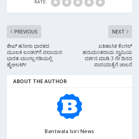
o
p
m
RATE:
k
p
PREVIOUS
NEXT
ಶೇಖ್ ಹಸೀನಾ ಭಾರತದ
ಐತಿಹಾಸಿಕ ಕೆಂಗಲ್
ಮೂಲಕ ಲಂಡನ್‌ಗೆ ಪಲಾಯನ:
ಹನುಮಂತರಾಯ ಸ್ವಾಮಿಯ
ಭಾರತ-ಬಾಂಗ್ಲಾ ಗಡಿಯಲ್ಲಿ
ದರ್ಶನ ಮಾಡಿ 3 ನೇ ದಿನದ
ಹೈಅಲರ್ಟ್
ಪಾದಯಾತ್ರೆಗೆ ಚಾಲನೆ
ABOUT THE AUTHOR
Bantwala Isiri News