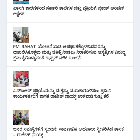
ಖಾಸಗಿ ಶಾಲೆಗಳಿಂದ ಸರ್ಕಾರಿ ಶಾಲೆಗಳ ದತ್ತು ಪ್ರಕ್ರಿಯೆಗೆ ಪ್ರಕಾಶ್ ಅಂಚನ್
ಆಕ್ಷೇಪ
PM-RAHAT ಯೋಜನೆಯಡಿ ಅಪಘಾತಕ್ಕೊಳಗಾದವರನ್ನು
ದಾಖಲಿಸಿಕೊಳ್ಳಲು ಮತ್ತು ಚಿಕಿತ್ಸೆ ನೀಡಲು ನಿರಾಕರಿಸುವ ಆಸ್ಪತ್ರೆಗಳ ವಿರುದ್ಧ
ಕ್ರಮ ಕೈಗೊಳ್ಳುವಂತೆ ಕ್ಯಾಪ್ಟನ್ ಚೌಟ ಸೂಚನೆ.
ಎಸ್‌ಐಆರ್ ಪ್ರಕ್ರಿಯೆಯನ್ನು ಮತ್ತಷ್ಟು ಚುರುಕುಗೊಳಿಸಲು ಶ್ರಮಿಸಿ:
ಕಾರ್ಯಕರ್ತರಿಗೆ ಶಾಸಕ ರಾಜೇಶ್ ನಾಯ್ಕ್ ಉಳಿಪಾಡಿಗುತ್ತು ಕರೆ
ಜನರ ಸಮಸ್ಯೆಗಳಿಗೆ ಸ್ಪಂದನೆ: ಸಾರ್ವಜನಿಕ ಅಹವಾಲು ಸ್ವೀಕರಿಸಿದ ಶಾಸಕ
– ರಾಜೇಶ್ ನಾಯ್ಕ್