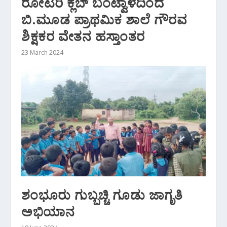
ರೋಟರಿ ಕ್ಲಬ್ ಬಂಟ್ವಾಳದಿಂದ
ಬಿ.ಮೂಡ ಪ್ರಾಥಮಿಕ ಶಾಲೆ ಗೌರವ
ಶಿಕ್ಷಕರ ವೇತನ ಹಸ್ತಾಂತರ
23 March 2024
ಶಂಭೂರು ಗುಬ್ಬಚ್ಚಿ ಗೂಡು ಜಾಗೃತಿ
ಅಭಿಯಾನ