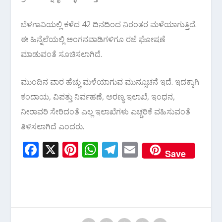
ಬೆಳಗಾವಿಯಲ್ಲಿ ಕಳೆದ 42 ದಿನದಿಂದ ನಿರಂತರ ಮಳೆಯಾಗುತ್ತಿದೆ.
ಈ ಹಿನ್ನೆಲೆಯಲ್ಲಿ ಅಂಗನವಾಡಿಗಳಿಗೂ ರಜೆ ಘೋಷಣೆ
ಮಾಡುವಂತೆ ಸೂಚಿಸಲಾಗಿದೆ.
ಮುಂದಿನ ವಾರ ಹೆಚ್ಚು ಮಳೆಯಾಗುವ ಮುನ್ಸೂಚನೆ ಇದೆ. ಇದಕ್ಕಾಗಿ
ಕಂದಾಯ, ವಿಪತ್ತು ನಿರ್ವಹಣೆ, ಅರಣ್ಯ ಇಲಾಖೆ, ಇಂಧನ,
ನೀರಾವರಿ ಸೇರಿದಂತೆ ಎಲ್ಲ ಇಲಾಖೆಗಳು ಎಚ್ಚರಿಕೆ ವಹಿಸುವಂತೆ
ತಿಳಿಸಲಾಗಿದೆ ಎಂದರು.
F
X
Pi
W
T
E
Save
ac
nt
h
el
m
e
er
at
e
ai
b
e
s
gr
l
o
st
A
a