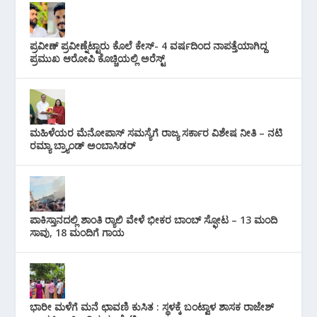
ಪ್ರವೀಣ್ ಪ್ರವೀಣ್ನೆಟ್ಟಾರು ಕೊಲೆ ಕೇಸ್‌- 4 ವರ್ಷದಿಂದ ನಾಪತ್ತೆಯಾಗಿದ್ದ
ಪ್ರಮುಖ ಆರೋಪಿ ಕೊಚ್ಚಿಯಲ್ಲಿ ಅರೆಸ್ಟ್‌
ಮಹಿಳೆಯರ ಮೆನೋಪಾಸ್ ಸಮಸ್ಯೆಗೆ ರಾಜ್ಯ ಸರ್ಕಾರ ವಿಶೇಷ ನೀತಿ – ನಟಿ
ರಮ್ಯಾ ಬ್ರ್ಯಾಂಡ್ ಅಂಬಾಸಿಡರ್
ಪಾಕಿಸ್ತಾನದಲ್ಲಿ ಶಾಂತಿ ರ‍್ಯಾಲಿ ವೇಳೆ ಭೀಕರ ಬಾಂಬ್ ಸ್ಫೋಟ – 13 ಮಂದಿ
ಸಾವು, 18 ಮಂದಿಗೆ ಗಾಯ
ಭಾರೀ ಮಳೆಗೆ ಮನೆ ಛಾವಣಿ ಕುಸಿತ : ಸ್ಥಳಕ್ಕೆ ಬಂಟ್ವಾಳ ಶಾಸಕ ರಾಜೇಶ್