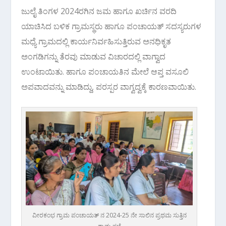
ಜುಲೈ ತಿಂಗಳ 2024ರಗಿನ ಜಮ ಹಾಗೂ ಖರ್ಚಿನ ವರದಿ
ಯಾಚಿಸಿದ ಬಳಿಕ ಗ್ರಾಮಸ್ಥರು ಹಾಗೂ ಪಂಚಾಯತ್ ಸದಸ್ಯರುಗಳ
ಮಧ್ಯೆ ಗ್ರಾಮದಲ್ಲಿ ಕಾರ್ಯನಿರ್ವಹಿಸುತ್ತಿರುವ ಅನಧಿಕೃತ
ಅಂಗಡಿಗನ್ನು ತೆರವು ಮಾಡುವ ವಿಚಾರದಲ್ಲಿ ವಾಗ್ವಾದ
ಉಂಟಾಯಿತು. ಹಾಗೂ ಪಂಚಾಯತಿನ ಮೇಲೆ ಆಪ್ತ ವಸೂಲಿ
ಅಪವಾದವನ್ನು ಮಾಡಿದ್ದು, ಪರಸ್ಪರ ವಾಗ್ವದ್ವಕ್ಕೆ ಕಾರಣವಾಯಿತು.
ವೀರಕಂಭ ಗ್ರಾಮ ಪಂಚಾಯತ್ ನ 2024-25 ನೇ ಸಾಲಿನ ಪ್ರಥಮ ಸುತ್ತಿನ