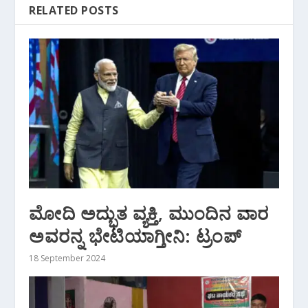
RELATED POSTS
ಮೋದಿ ಅದ್ಭುತ ವ್ಯಕ್ತಿ, ಮುಂದಿನ ವಾರ
ಅವರನ್ನ ಭೇಟಿಯಾಗ್ತೀನಿ: ಟ್ರಂಪ್‌
18 September 2024