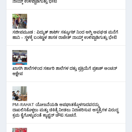
ನಾಯ್ಕ್ ಉಳಿಪ್ಪಾಡಿಗುತ್ತು ಭೇಟಿ
ಸಜೀಪಮೂಡ : ವಿದ್ಯುತ್ ಶಾರ್ಟ್ ಸರ್ಕ್ಯೂಟ್‌ ನಿಂದ ಅಗ್ನಿ ಅವಘಡ ಮನೆಗೆ
ಹಾನಿ – ಸ್ಥಳಕ್ಕೆ ಬಂಟ್ವಾಳ ಶಾಸಕ ರಾಜೇಶ್ ನಾಯ್ಕ್ ಉಳಿಪ್ಪಾಡಿಗುತ್ತು ಭೇಟಿ
ಖಾಸಗಿ ಶಾಲೆಗಳಿಂದ ಸರ್ಕಾರಿ ಶಾಲೆಗಳ ದತ್ತು ಪ್ರಕ್ರಿಯೆಗೆ ಪ್ರಕಾಶ್ ಅಂಚನ್
ಆಕ್ಷೇಪ
PM-RAHAT ಯೋಜನೆಯಡಿ ಅಪಘಾತಕ್ಕೊಳಗಾದವರನ್ನು
ದಾಖಲಿಸಿಕೊಳ್ಳಲು ಮತ್ತು ಚಿಕಿತ್ಸೆ ನೀಡಲು ನಿರಾಕರಿಸುವ ಆಸ್ಪತ್ರೆಗಳ ವಿರುದ್ಧ
ಕ್ರಮ ಕೈಗೊಳ್ಳುವಂತೆ ಕ್ಯಾಪ್ಟನ್ ಚೌಟ ಸೂಚನೆ.