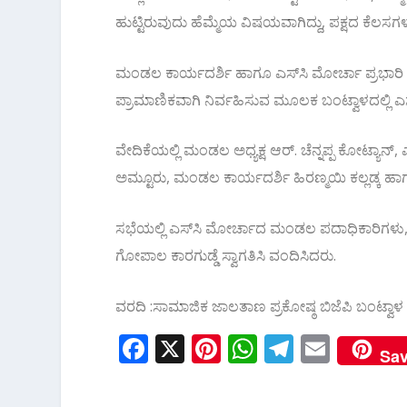
ಹುಟ್ಟಿರುವುದು ಹೆಮ್ಮೆಯ ವಿಷಯವಾಗಿದ್ದು, ಪಕ್ಷದ ಕೆಲಸಗ
ಮಂಡಲ ಕಾರ್ಯದರ್ಶಿ ಹಾಗೂ ಎಸ್‌ಸಿ ಮೋರ್ಚಾ ಪ್ರಭಾರಿ ಹ
ಪ್ರಾಮಾಣಿಕವಾಗಿ ನಿರ್ವಹಿಸುವ ಮೂಲಕ ಬಂಟ್ವಾಳದಲ್ಲಿ ಎಸ್
ವೇದಿಕೆಯಲ್ಲಿ ಮಂಡಲ ಅಧ್ಯಕ್ಷ ಆರ್. ಚೆನ್ನಪ್ಪ ಕೋಟ್ಯಾನ್, ಎ
ಅಮ್ಟೂರು, ಮಂಡಲ ಕಾರ್ಯದರ್ಶಿ ಹಿರಣ್ಮಯಿ ಕಲ್ಲಡ್ಕ ಹಾಗ
ಸಭೆಯಲ್ಲಿ ಎಸ್‌ಸಿ ಮೋರ್ಚಾದ ಮಂಡಲ ಪದಾಧಿಕಾರಿಗಳು, ಸದ
ಗೋಪಾಲ ಕಾರಗುಡ್ಡೆ ಸ್ವಾಗತಿಸಿ ವಂದಿಸಿದರು.
ವರದಿ :ಸಾಮಾಜಿಕ ಜಾಲತಾಣ ಪ್ರಕೋಷ್ಠ ಬಿಜೆಪಿ ಬಂಟ್ವಾಳ
F
X
Pi
W
T
E
Sa
ac
nt
h
el
m
e
er
at
e
ai