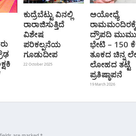
ಕುದ್ರೆಬೆಟ್ಟು ವಿನಲ್ಲಿ
ಅಯೋಧ್ಯೆ
ರಾರಾಜಿಸುತ್ತಿದೆ
ರಾಮಮಂದಿರಕ್ಕ
ವಿಶೇಷ
ದ್ರೌಪದಿ ಮುರ್
ರು
ಪರಿಕಲ್ಪನೆಯ
ಭೇಟಿ – 150 ಕೆ
ರೌಢ
ಗೂಡುದೀಪ
ತೂಕದ ಚಿನ್ನ ಲ
ಷಕಿ
ಲೋಹದ ತಟ್ಟೆ
22 October 2025
್
ಪ್ರತಿಷ್ಠಾಪನೆ
19 March 2026
fields are marked
*