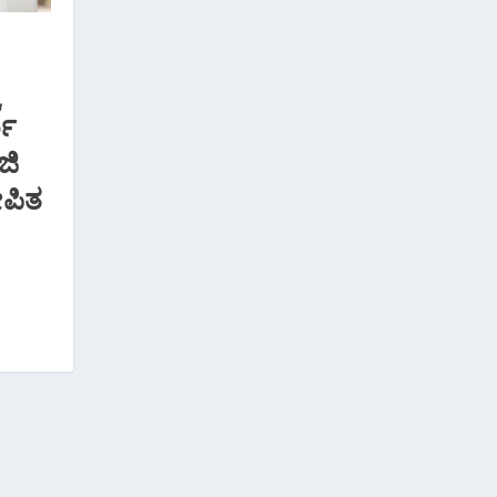
ೆ
ಮು
ಜಿ
ೇಪಿತ