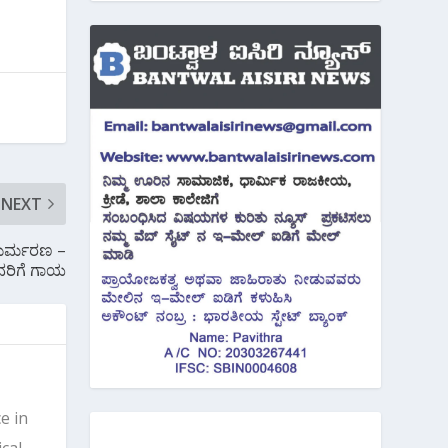
NEXT
ದುರ್ಮರಣ –
ರಿಗೆ ಗಾಯ
e in
cal