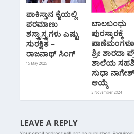
ಪಾಕಿಸ್ತಾನ ಕೈಯಲ್ಲಿ
ಬಾಲಬಂಧು
ಪರಮಾಣು
ಪುರಸ್ಕಾರಕ್ಕೆ
ಶಸ್ತ್ರಾಸ್ತ್ರಗಳು ಎಷ್ಟು
ಪಾಣೆಮಂಗಳೂ
ಸುರಕ್ಷಿತ –
ಶ್ರೀ ಶಾರದಾ ಪ್
ರಾಜನಾಥ್ ಸಿಂಗ್
ಶಾಲೆಯ ಸಹಶಿಕ್
15 May 2025
ಸುಧಾ ನಾಗೇಶ
ಆಯ್ಕೆ
3 November 2024
LEAVE A REPLY
Your email address will not be published.
Required 