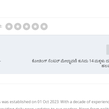
E:
–
ಕೋಚಿಂಗ್ ಸೆಂಟರ್ ಮೇಲ್ಛಾವಣಿ ಕುಸಿದು 14 ಮಕ್ಕಳು 
ಹಲವ
 was established on 01 Oct 2023. With a decade of experienc
providing daily news updates to our readers. News from politi