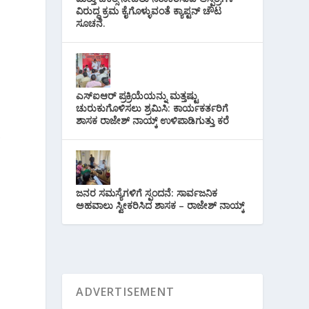
ವಿರುದ್ಧ ಕ್ರಮ ಕೈಗೊಳ್ಳುವಂತೆ ಕ್ಯಾಪ್ಟನ್ ಚೌಟ
ಸೂಚನೆ.
ಎಸ್‌ಐಆರ್ ಪ್ರಕ್ರಿಯೆಯನ್ನು ಮತ್ತಷ್ಟು
ಚುರುಕುಗೊಳಿಸಲು ಶ್ರಮಿಸಿ: ಕಾರ್ಯಕರ್ತರಿಗೆ
ಶಾಸಕ ರಾಜೇಶ್ ನಾಯ್ಕ್ ಉಳಿಪಾಡಿಗುತ್ತು ಕರೆ
.
ಜನರ ಸಮಸ್ಯೆಗಳಿಗೆ ಸ್ಪಂದನೆ: ಸಾರ್ವಜನಿಕ
ಅಹವಾಲು ಸ್ವೀಕರಿಸಿದ ಶಾಸಕ – ರಾಜೇಶ್ ನಾಯ್ಕ್