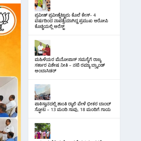
i
s
p
r
l
t
ಪ್ರವೀಣ್ ಪ್ರವೀಣ್ನೆಟ್ಟಾರು ಕೊಲೆ ಕೇಸ್‌- 4
p
a
ವರ್ಷದಿಂದ ನಾಪತ್ತೆಯಾಗಿದ್ದ ಪ್ರಮುಖ ಆರೋಪಿ
ಕೊಚ್ಚಿಯಲ್ಲಿ ಅರೆಸ್ಟ್‌
m
ಮಹಿಳೆಯರ ಮೆನೋಪಾಸ್ ಸಮಸ್ಯೆಗೆ ರಾಜ್ಯ
ಸರ್ಕಾರ ವಿಶೇಷ ನೀತಿ – ನಟಿ ರಮ್ಯಾ ಬ್ರ್ಯಾಂಡ್
ಅಂಬಾಸಿಡರ್
ಪಾಕಿಸ್ತಾನದಲ್ಲಿ ಶಾಂತಿ ರ‍್ಯಾಲಿ ವೇಳೆ ಭೀಕರ ಬಾಂಬ್
ಸ್ಫೋಟ – 13 ಮಂದಿ ಸಾವು, 18 ಮಂದಿಗೆ ಗಾಯ