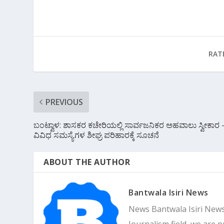
b
e
s
gr
l
o
st
A
a
o
p
m
RAT
k
p
PREVIOUS
ಬಂಟ್ವಾಳ: ಶಾಸಕರ ಕಚೇರಿಯಲ್ಲಿ ಸಾರ್ವಜನಿಕರ ಅಹವಾಲು ಸ್ವೀಕಾರ 
ವಿವಿಧ ಸಮಸ್ಯೆಗಳ ಶೀಘ್ರ ಪರಿಹಾರಕ್ಕೆ ಸೂಚನೆ
ABOUT THE AUTHOR
Bantwala Isiri News
News Bantwala Isiri News
Journalism field, we are 