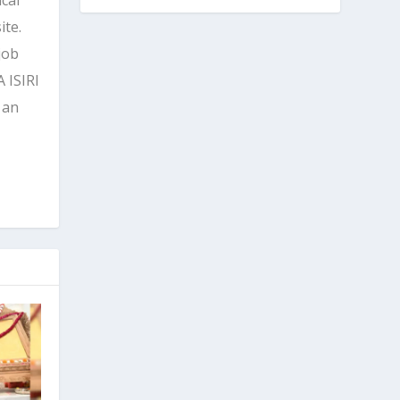
ite.
job
 ISIRI
 an