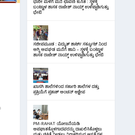
ಭಾರೀ ಮಳೆಗೆ ಮನೆ ಛಾವಣಿ ಕುಸಿತ : ಸ್ಥಳಕ್ಕೆ
ಬಂಟ್ವಾಳ ಶಾಸಕ ರಾಜೇಶ್ ನಾಯ್ಕ್ ಉಳಿಪ್ಪಾಡಿಗುತ್ತು
ಭೇಟಿ
ಸಜೀಪಮೂಡ : ವಿದ್ಯುತ್ ಶಾರ್ಟ್ ಸರ್ಕ್ಯೂಟ್‌ ನಿಂದ
ಅಗ್ನಿ ಅವಘಡ ಮನೆಗೆ ಹಾನಿ – ಸ್ಥಳಕ್ಕೆ ಬಂಟ್ವಾಳ
ಶಾಸಕ ರಾಜೇಶ್ ನಾಯ್ಕ್ ಉಳಿಪ್ಪಾಡಿಗುತ್ತು ಭೇಟಿ
ಖಾಸಗಿ ಶಾಲೆಗಳಿಂದ ಸರ್ಕಾರಿ ಶಾಲೆಗಳ ದತ್ತು
ಪ್ರಕ್ರಿಯೆಗೆ ಪ್ರಕಾಶ್ ಅಂಚನ್ ಆಕ್ಷೇಪ
ು
PM-RAHAT ಯೋಜನೆಯಡಿ
ಅಪಘಾತಕ್ಕೊಳಗಾದವರನ್ನು ದಾಖಲಿಸಿಕೊಳ್ಳಲು
ಮತ್ತು ಚಿಕಿತ್ಸೆ ನೀಡಲು ನಿರಾಕರಿಸುವ ಆಸ್ಪತ್ರೆಗಳ