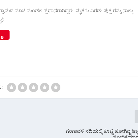
 ಗ್ರಾಮದ ಮಾಜಿ ಮಂಡಲ ಪ್ರಧಾನರಾಗಿದ್ದರು. ಮೃತರು ಎರಡು ಪುತ್ರ ರನ್ನು ನಾಲ್ಕು
ರೆ.
ve
E:
ೆ
ಗಂಗಾವಳಿ ನದಿಯಲ್ಲಿ ಕೊಚ್ಚಿ‌ ಹೋಗಿದ್ದ ಟ್
ಸೋರಿಕೆಯಾಗುತ್ತ