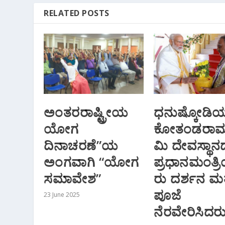
RELATED POSTS
ಅಂತರರಾಷ್ಟ್ರೀಯ
ಧನುಷ್ಕೋಡಿ
ಯೋಗ
ಕೋತಂಡರಾಮಸ
ದಿನಾಚರಣೆ”ಯ
ಮಿ ದೇವಸ್ಥಾನದಲ
ಅಂಗವಾಗಿ “ಯೋಗ
ಪ್ರಧಾನಮಂತ್
ಸಮಾವೇಶ”
ರು ದರ್ಶನ ಮತ್
ಪೂಜೆ
23 June 2025
ನೆರವೇರಿಸಿದರ