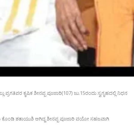
ಲು ಪ್ರಗತಿಪರ ಕೃಷಿಕ ಶೀನಪ್ಪ ಪೂಜಾರಿ(107) ಜು.15ರಂದು ಸ್ವಗೃಹದಲ್ಲಿ ನಿಧನ
ಕೊಂಡಿ ಶತಾಯುಶಿ ಆಗಿದ್ದ ಶೀನಪ್ಪ ಪೂಜಾರಿ ವಯೋ ಸಹಜವಾಗಿ