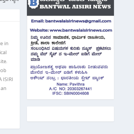
e in
cal
ite.
job
 ISIRI
 an