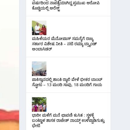
i
ವರ್ಷದಿಂದ ನಾಪತ್ತೆಯಾಗಿದ್ದ ಪ್ರಮುಖ ಆರೋಪಿ
s
p
r
ಕೊಚ್ಚಿಯಲ್ಲಿ ಅರೆಸ್ಟ್‌
l
t
p
a
m
ಮಹಿಳೆಯರ ಮೆನೋಪಾಸ್ ಸಮಸ್ಯೆಗೆ ರಾಜ್ಯ
ಸರ್ಕಾರ ವಿಶೇಷ ನೀತಿ – ನಟಿ ರಮ್ಯಾ ಬ್ರ್ಯಾಂಡ್
ಅಂಬಾಸಿಡರ್
ಪಾಕಿಸ್ತಾನದಲ್ಲಿ ಶಾಂತಿ ರ‍್ಯಾಲಿ ವೇಳೆ ಭೀಕರ ಬಾಂಬ್
ಸ್ಫೋಟ – 13 ಮಂದಿ ಸಾವು, 18 ಮಂದಿಗೆ ಗಾಯ
ಭಾರೀ ಮಳೆಗೆ ಮನೆ ಛಾವಣಿ ಕುಸಿತ : ಸ್ಥಳಕ್ಕೆ
ಬಂಟ್ವಾಳ ಶಾಸಕ ರಾಜೇಶ್ ನಾಯ್ಕ್ ಉಳಿಪ್ಪಾಡಿಗುತ್ತು
ಭೇಟಿ