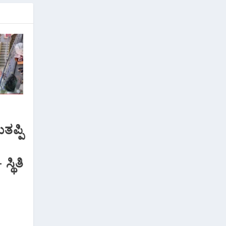
ತಪ್ಪಿ
್ಥಿತಿ