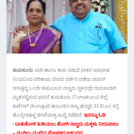
ತುಮಕೂರು
: ಲಾರಿ ಹಾಗೂ ಕಾರು ನಡುವೆ ಭೀಕರ ಅಪಘಾತ
ಸಂಭವಿಸಿದ ಪರಿಣಾಮ ದೇವರ ದರ್ಶನ ಪಡೆದು ವಾಪಸ್
ಆಗುತ್ತಿದ್ದ ಒಂದೇ ಕುಟುಂಬದ ನಾಲ್ವರು ಸ್ಥಳದಲ್ಲೇ ದಾರುಣವಾಗಿ
ಮೃತಪಟ್ಟಿರುವ ಘಟನೆ ತುಮಕೂರು (Tumakuru) ಜಿಲ್ಲೆ
ಕುಣಿಗಲ್ (Kunigal) ತಾಲೂಕಿನ ರಾಜ್ಯ ಹೆದ್ದಾರಿ 33 ಟಿ.ಎಂ ರಸ್ತೆ
ಹೊನ್ನೇನಹಳ್ಳಿ ಚಿಗಣಿಪಾಳ್ಯ ಮಧ್ಯೆ ನಡೆದಿದೆ.
ಇದನ್ನೂ ಓದಿ
:
ಬಾತುಕೋಳಿ ಹಿಡಿಯಲು ಹೋಗಿ ನಾಲ್ವರು ಮಕ್ಕಳು ನೀರುಪಾಲು
– ಮುಗಿಲು ಮುಟ್ಟಿದ ಪೋಷಕರ ಆಕ್ರಂದನ