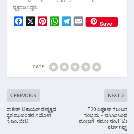
ವ್ಯಕ್ತಪಡಿಸಿದ್ದರು.
F
X
Pi
W
T
E
Save
ac
nt
h
el
m
e
er
at
e
ai
b
e
s
gr
l
o
st
A
a
o
p
m
RATE:
k
p
PREVIOUS
NEXT
ರಾಕೇಶ್ ಟಿಕಾಯತ್ ನೇತೃತ್ವದ
T20 ವಿಶ್ವಕಪ್‌ ಗೆಲುವಿನ
ರೈತ ಮುಖಂಡರ ನಿಯೋಗ
ಸಂಭ್ರಮ – ಬಿಸಿಸಿಐನಿಂದ
ಸಿ.ಎಂ. ಭೇಟಿ
ಮೋದಿಗೆ ʻನಮೋ ನಂ.1ʼ ಟೀ
ಶರ್ಟ್‌ ಗಿಫ್ಟ್‌!