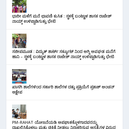
ಭಾರೀ ಮಳೆಗೆ ಮನೆ ಛಾವಣಿ ಕುಸಿತ : ಸ್ಥಳಕ್ಕೆ ಬಂಟ್ವಾಳ ಶಾಸಕ ರಾಜೇಶ್
ನಾಯ್ಕ್ ಉಳಿಪ್ಪಾಡಿಗುತ್ತು ಭೇಟಿ
ಸಜೀಪಮೂಡ : ವಿದ್ಯುತ್ ಶಾರ್ಟ್ ಸರ್ಕ್ಯೂಟ್‌ ನಿಂದ ಅಗ್ನಿ ಅವಘಡ ಮನೆಗೆ
ಹಾನಿ – ಸ್ಥಳಕ್ಕೆ ಬಂಟ್ವಾಳ ಶಾಸಕ ರಾಜೇಶ್ ನಾಯ್ಕ್ ಉಳಿಪ್ಪಾಡಿಗುತ್ತು ಭೇಟಿ
ಖಾಸಗಿ ಶಾಲೆಗಳಿಂದ ಸರ್ಕಾರಿ ಶಾಲೆಗಳ ದತ್ತು ಪ್ರಕ್ರಿಯೆಗೆ ಪ್ರಕಾಶ್ ಅಂಚನ್
ಆಕ್ಷೇಪ
PM-RAHAT ಯೋಜನೆಯಡಿ ಅಪಘಾತಕ್ಕೊಳಗಾದವರನ್ನು
ದಾಖಲಿಸಿಕೊಳ್ಳಲು ಮತ್ತು ಚಿಕಿತ್ಸೆ ನೀಡಲು ನಿರಾಕರಿಸುವ ಆಸ್ಪತ್ರೆಗಳ ವಿರುದ್ಧ