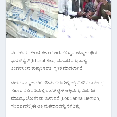
ಬೆಂಗಳೂರು: ಕೇಂದ್ರ ಸರ್ಕಾರ ಆರಂಭಿಸಿದ್ದ ಮಹತ್ವಾಕಾಂಕ್ಷಿಯ
ಭಾರತ್‌ ರೈಸ್‌ (Bharat Rice) ಮಾರಾಟವನ್ನು ಜುಲೈ
ತಿಂಗಳಿನಿಂದ ತಾತ್ಕಾಲಿಕವಾಗಿ ಸ್ಥಗಿತ ಮಾಡಲಾಗಿದೆ.
ದೇಶದ ಎಲ್ಲಾ ಜನರಿಗೆ ಕಡಿಮೆ ಬೆಲೆಯಲ್ಲಿ ಅಕ್ಕಿ ವಿತರಿಸಲು ಕೇಂದ್ರ
ಸರ್ಕಾರ ಫೆಬ್ರವರಿಯಲ್ಲಿ ಭಾರತ್‌ ರೈಸ್‌ ಅಕ್ಕಿಯನ್ನು ಬಿಡುಗಡೆ
ಮಾಡಿತ್ತು. ಲೋಕಸಭಾ ಚುನಾವಣೆ (Lok Sabha Election)
ಸಂದರ್ಭದಲ್ಲಿ ಈ ಅಕ್ಕಿ ಮತದಾರರನ್ನು ಸೆಳೆದಿತ್ತು.