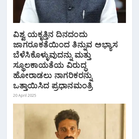
ವಿಶ್ವ ಯಕೃತ್ತಿನ ದಿನದಂದು
ಜಾಗರೂಕತೆಯಿಂದ ತಿನ್ನುವ ಅಭ್ಯಾಸ
ಬೆಳೆಸಿಕೊಳ್ಳುವುದನ್ನು ಮತ್ತು
ಸ್ಥೂಲಕಾಯತೆಯ ವಿರುದ್ಧ
ಹೋರಾಡಲು ನಾಗರಿಕರನ್ನು
ಒತ್ತಾಯಿಸಿದ ಪ್ರಧಾನಮಂತ್ರಿ
20 April 2025