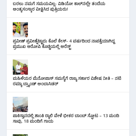
ಬರಲು ನಮಗೆ ಸಮಯವಿಲ್ಲ- ವಿಡಿಯೋ ಕಾಲ್‌ನಲ್ಲೇ ತಂದೆಯ
ಅಂತ್ಯಸಂಸ್ಕಾರ ವೀಕ್ಷಿಸಿದ ಪುತ್ರಿಯರು!
ಪ್ರವೀಣ್ ಪ್ರವೀಣ್ನೆಟ್ಟಾರು ಕೊಲೆ ಕೇಸ್‌- 4 ವರ್ಷದಿಂದ ನಾಪತ್ತೆಯಾಗಿದ್ದ
ಪ್ರಮುಖ ಆರೋಪಿ ಕೊಚ್ಚಿಯಲ್ಲಿ ಅರೆಸ್ಟ್‌
ಮಹಿಳೆಯರ ಮೆನೋಪಾಸ್ ಸಮಸ್ಯೆಗೆ ರಾಜ್ಯ ಸರ್ಕಾರ ವಿಶೇಷ ನೀತಿ – ನಟಿ
ರಮ್ಯಾ ಬ್ರ್ಯಾಂಡ್ ಅಂಬಾಸಿಡರ್
ಪಾಕಿಸ್ತಾನದಲ್ಲಿ ಶಾಂತಿ ರ‍್ಯಾಲಿ ವೇಳೆ ಭೀಕರ ಬಾಂಬ್ ಸ್ಫೋಟ – 13 ಮಂದಿ
ಸಾವು, 18 ಮಂದಿಗೆ ಗಾಯ