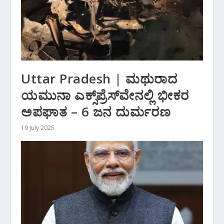
Uttar Pradesh | ಮಥುರಾದ
ಯಮುನಾ ಎಕ್ಸ್‌ಪ್ರೆಸ್‌ವೇನಲ್ಲಿ ಭೀಕರ
ಅಪಘಾತ – 6 ಜನ ದುರ್ಮರಣ
19 July 2025