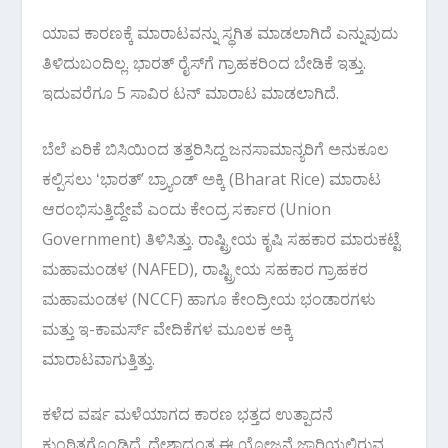
ಯಾವ ಕಾರಣಕ್ಕೆ ಮಾರಾಟವನ್ನು ಸ್ಥಗಿತ ಮಾಡಲಾಗಿದೆ ಎನ್ನುವುದು
ತಿಳಿದುಬಂದಿಲ್ಲ. ಭಾರತ್ ರೈಸ್‌ಗೆ ಗ್ರಾಹಕರಿಂದ ಬೇಡಿಕೆ ಇತ್ತು.
ಇದುವರೆಗೂ 5 ಸಾವಿರ ಟನ್ ಮಾರಾಟ ಮಾಡಲಾಗಿದೆ.
ಬೆಲೆ ಏರಿಕೆ ಬಿಸಿಯಿಂದ ತತ್ತರಿಸಿದ್ದ ಜನಸಾಮಾನ್ಯರಿಗೆ ಅನುಕೂಲ
ಕಲ್ಪಿಸಲು ʻಭಾರತ್‌ʼ ಬ್ರ್ಯಾಂಡ್‌ ಅಕ್ಕಿ (Bharat Rice) ಮಾರಾಟ
ಆರಂಭಿಸುತ್ತಿದ್ದೇವೆ ಎಂದು ಕೇಂದ್ರ ಸರ್ಕಾರ (Union
Government) ತಿಳಿಸಿತ್ತು. ರಾಷ್ಟ್ರೀಯ ಕೃಷಿ ಸಹಕಾರ ಮಾರುಕಟ್ಟೆ
ಮಹಾಮಂಡಳ (NAFED), ರಾಷ್ಟ್ರೀಯ ಸಹಕಾರ ಗ್ರಾಹಕರ
ಮಹಾಮಂಡಳ (NCCF) ಹಾಗೂ ಕೇಂದ್ರೀಯ ಭಂಡಾರಗಳು
ಮತ್ತು ಇ-ಕಾಮರ್ಸ್‌ ವೇದಿಕೆಗಳ ಮೂಲಕ ಅಕ್ಕಿ
ಮಾರಾಟವಾಗುತ್ತಿತ್ತು.
ಕಳೆದ ವರ್ಷ ಮಳೆಯಾಗದ ಕಾರಣ ಭತ್ತದ ಉತ್ಪಾದನೆ
ಕುಂಠಿತಗೊಂಡಿದೆ. ದೇಶಾದ್ಯಂತ ಈ ಯೋಜನೆ ಜಾರಿಯಲ್ಲಿರುವ