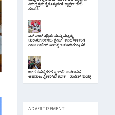
ವಿರುದ್ಧ ಕ್ರಮ ಕೈಗೊಳ್ಳುವಂತೆ ಕ್ಯಾಪ್ಟನ್ ಚೌಟ
ಸೂಚನೆ.
ಎಸ್‌ಐಆರ್ ಪ್ರಕ್ರಿಯೆಯನ್ನು ಮತ್ತಷ್ಟು
ಚುರುಕುಗೊಳಿಸಲು ಶ್ರಮಿಸಿ: ಕಾರ್ಯಕರ್ತರಿಗೆ
ಶಾಸಕ ರಾಜೇಶ್ ನಾಯ್ಕ್ ಉಳಿಪಾಡಿಗುತ್ತು ಕರೆ
ಜನರ ಸಮಸ್ಯೆಗಳಿಗೆ ಸ್ಪಂದನೆ: ಸಾರ್ವಜನಿಕ
ಅಹವಾಲು ಸ್ವೀಕರಿಸಿದ ಶಾಸಕ – ರಾಜೇಶ್ ನಾಯ್ಕ್