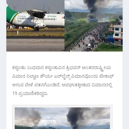
ಕಠ್ಮಂಡು: ಬುಧವಾರ ಕಠ್ಮಂಡುವಿನ ತ್ರಿಭವನ್‌ ಅಂತರರಾಷ್ಟ್ರೀಯ
ವಿಮಾನ ನಿಲ್ದಾಣ ಶೌರ್ಯ ಏರ್‌ಲೈನ್ಸ್‌ ವಿಮಾನವೊಂದು ಟೇಕಾಫ್‌
ಆಗುವ ವೇಳೆ ಪತನಗೊಂಡಿದೆ. ಅಪಘಾತಕ್ಕೀಡಾದ ವಿಮಾನದಲ್ಲಿ
19 ಪ್ರಯಾಣಿಕರಿದ್ದರು.