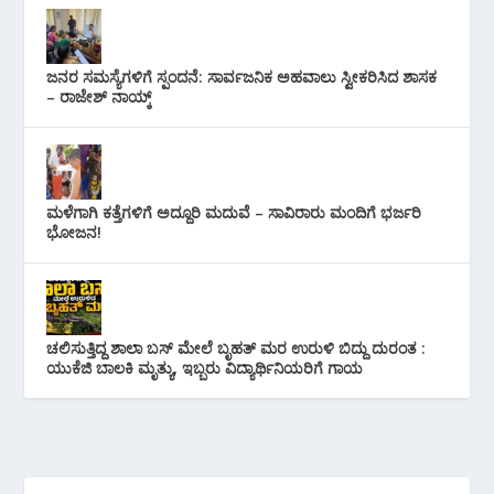
ಜನರ ಸಮಸ್ಯೆಗಳಿಗೆ ಸ್ಪಂದನೆ: ಸಾರ್ವಜನಿಕ ಅಹವಾಲು ಸ್ವೀಕರಿಸಿದ ಶಾಸಕ
– ರಾಜೇಶ್ ನಾಯ್ಕ್
ಮಳೆಗಾಗಿ ಕತ್ತೆಗಳಿಗೆ ಅದ್ದೂರಿ ಮದುವೆ – ಸಾವಿರಾರು ಮಂದಿಗೆ ಭರ್ಜರಿ
ಭೋಜನ!
ಚಲಿಸುತ್ತಿದ್ದ ಶಾಲಾ ಬಸ್ ಮೇಲೆ ಬೃಹತ್ ಮರ ಉರುಳಿ ಬಿದ್ದು ದುರಂತ :
ಯುಕೆಜಿ ಬಾಲಕಿ ಮೃತ್ಯು, ಇಬ್ಬರು ವಿದ್ಯಾರ್ಥಿನಿಯರಿಗೆ ಗಾಯ