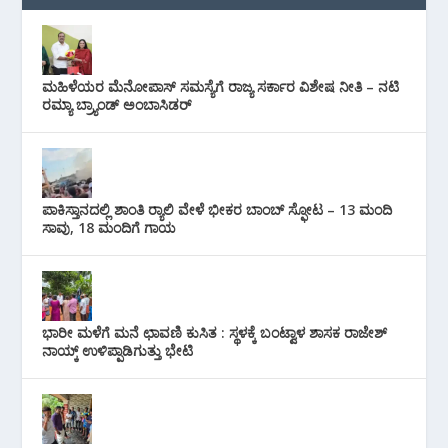
ಮಹಿಳೆಯರ ಮೆನೋಪಾಸ್ ಸಮಸ್ಯೆಗೆ ರಾಜ್ಯ ಸರ್ಕಾರ ವಿಶೇಷ ನೀತಿ – ನಟಿ
ರಮ್ಯಾ ಬ್ರ್ಯಾಂಡ್ ಅಂಬಾಸಿಡರ್
ಪಾಕಿಸ್ತಾನದಲ್ಲಿ ಶಾಂತಿ ರ‍್ಯಾಲಿ ವೇಳೆ ಭೀಕರ ಬಾಂಬ್ ಸ್ಫೋಟ – 13 ಮಂದಿ
ಸಾವು, 18 ಮಂದಿಗೆ ಗಾಯ
ಭಾರೀ ಮಳೆಗೆ ಮನೆ ಛಾವಣಿ ಕುಸಿತ : ಸ್ಥಳಕ್ಕೆ ಬಂಟ್ವಾಳ ಶಾಸಕ ರಾಜೇಶ್
ನಾಯ್ಕ್ ಉಳಿಪ್ಪಾಡಿಗುತ್ತು ಭೇಟಿ