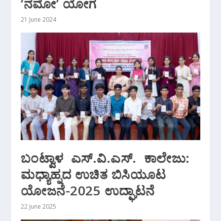
‘ನಮೋ’ ಯೋಗ
21 June 2024
ಬಂಟ್ವಾಳ ಎಸ್.ವಿ.ಎಸ್. ಕಾಲೇಜು:
ಮಧ್ಯಾಹ್ನದ ಉಚಿತ ಬಿಸಿಯೂಟ
ಯೋಜನೆ-2025 ಉದ್ಘಾಟನೆ
22 June 2025