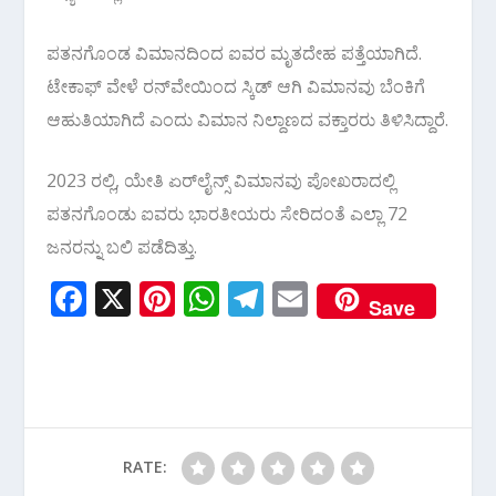
ಪತನಗೊಂಡ ವಿಮಾನದಿಂದ ಐವರ ಮೃತದೇಹ ಪತ್ತೆಯಾಗಿದೆ.
ಟೇಕಾಫ್ ವೇಳೆ ರನ್‌ವೇಯಿಂದ ಸ್ಕಿಡ್‌ ಆಗಿ ವಿಮಾನವು ಬೆಂಕಿಗೆ
ಆಹುತಿಯಾಗಿದೆ ಎಂದು ವಿಮಾನ ನಿಲ್ದಾಣದ ವಕ್ತಾರರು ತಿಳಿಸಿದ್ದಾರೆ.
2023 ರಲ್ಲಿ, ಯೇತಿ ಏರ್‌ಲೈನ್ಸ್ ವಿಮಾನವು ಪೋಖರಾದಲ್ಲಿ
ಪತನಗೊಂಡು ಐವರು ಭಾರತೀಯರು ಸೇರಿದಂತೆ ಎಲ್ಲಾ 72
ಜನರನ್ನು ಬಲಿ ಪಡೆದಿತ್ತು.
F
X
Pi
W
T
E
Save
ac
nt
h
el
m
e
er
at
e
ai
b
e
s
gr
l
o
st
A
a
o
p
m
RATE: