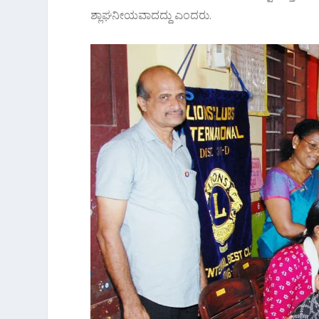
ಶ್ಲಾಘನೀಯವಾದದ್ದು ಎಂದರು.