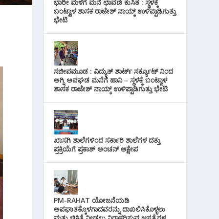
ಭಾರೀ ಮಳೆಗೆ ಮನೆ ಛಾವಣಿ ಕುಸಿತ : ಸ್ಥಳಕ್ಕೆ
ಬಂಟ್ವಾಳ ಶಾಸಕ ರಾಜೇಶ್ ನಾಯ್ಕ್ ಉಳಿಪ್ಪಾಡಿಗುತ್ತು
ಭೇಟಿ
ಸಜೀಪಮೂಡ : ವಿದ್ಯುತ್ ಶಾರ್ಟ್ ಸರ್ಕ್ಯೂಟ್‌ ನಿಂದ
ಅಗ್ನಿ ಅವಘಡ ಮನೆಗೆ ಹಾನಿ – ಸ್ಥಳಕ್ಕೆ ಬಂಟ್ವಾಳ
ಶಾಸಕ ರಾಜೇಶ್ ನಾಯ್ಕ್ ಉಳಿಪ್ಪಾಡಿಗುತ್ತು ಭೇಟಿ
ಖಾಸಗಿ ಶಾಲೆಗಳಿಂದ ಸರ್ಕಾರಿ ಶಾಲೆಗಳ ದತ್ತು
ಪ್ರಕ್ರಿಯೆಗೆ ಪ್ರಕಾಶ್ ಅಂಚನ್ ಆಕ್ಷೇಪ
PM-RAHAT ಯೋಜನೆಯಡಿ
ಅಪಘಾತಕ್ಕೊಳಗಾದವರನ್ನು ದಾಖಲಿಸಿಕೊಳ್ಳಲು
ಮತ್ತು ಚಿಕಿತ್ಸೆ ನೀಡಲು ನಿರಾಕರಿಸುವ ಆಸ್ಪತ್ರೆಗಳ