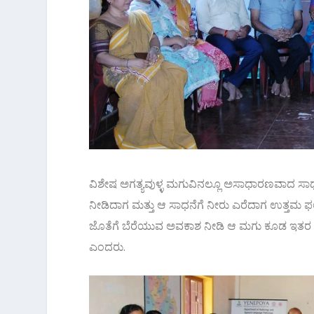
ವಿಶೇಷ ಅಗತ್ಯವುಳ್ಳ ಮಗುವಿನಲ್ಲೂ ಅಸಾಧಾರಣವಾದ ಸಾಧನ
ನೀಡಿದಾಗ ಮತ್ತು ಆ ಸಾಧನೆಗೆ ನೀರು ಎರೆದಾಗ ಉತ್ತಮ ಫಲವ
ಜೊತೆಗೆ ಬೆರೆಯುವ ಅವಕಾಶ ನೀಡಿ ಆ ಮಗು ಕೂಡ ಇತರ 
ಎಂದರು.