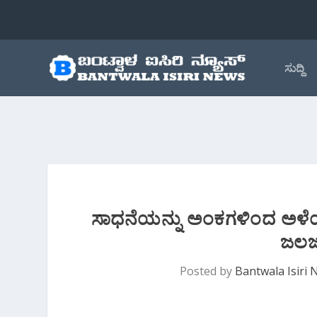
ಸುದ್ದಿ
ಸಾಧನೆಯನ್ನು ಅಂಕಗಳಿಂದ ಅಳೆಯುವು
ಜಲಜಾ
Posted by
Bantwala Isiri