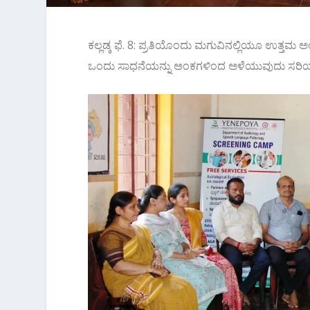
ಕಲ್ಲಡ್ಕ ಫೆ. 8: ಪ್ರತಿಯೊಂದು ಮಗುವಿನಲ್ಲಿಯೂ ಉತ್ತಮ
ಒಂದು ಸಾಧನೆಯನ್ನು ಅಂಕಗಳಿಂದ ಅಳೆಯುವುದು ಸರಿಯಲ್ಲ ಎಂ