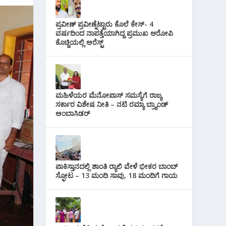
i
s
p
r
l
t
ಪ್ರವೀಣ್ ಪ್ರವೀಣ್ನೆಟ್ಟಾರು ಕೊಲೆ ಕೇಸ್‌- 4
p
a
ವರ್ಷದಿಂದ ನಾಪತ್ತೆಯಾಗಿದ್ದ ಪ್ರಮುಖ ಆರೋಪಿ
ಕೊಚ್ಚಿಯಲ್ಲಿ ಅರೆಸ್ಟ್‌
m
ಮಹಿಳೆಯರ ಮೆನೋಪಾಸ್ ಸಮಸ್ಯೆಗೆ ರಾಜ್ಯ
ಸರ್ಕಾರ ವಿಶೇಷ ನೀತಿ – ನಟಿ ರಮ್ಯಾ ಬ್ರ್ಯಾಂಡ್
ಅಂಬಾಸಿಡರ್
ಪಾಕಿಸ್ತಾನದಲ್ಲಿ ಶಾಂತಿ ರ‍್ಯಾಲಿ ವೇಳೆ ಭೀಕರ ಬಾಂಬ್
ಸ್ಫೋಟ – 13 ಮಂದಿ ಸಾವು, 18 ಮಂದಿಗೆ ಗಾಯ