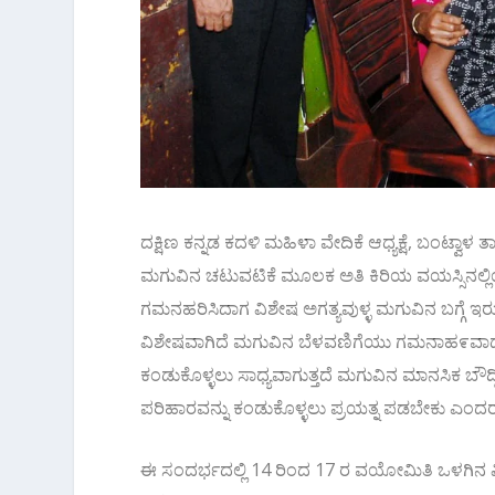
ದಕ್ಷಿಣ ಕನ್ನಡ ಕದಳಿ ಮಹಿಳಾ ವೇದಿಕೆ ಆಧ್ಯಕ್ಷೆ, ಬಂಟ್
ಮಗುವಿನ ಚಟುವಟಿಕೆ ಮೂಲಕ ಅತಿ ಕಿರಿಯ ವಯಸ್ಸಿನಲ್ಲಿಯೇ
ಗಮನಹರಿಸಿದಾಗ ವಿಶೇಷ ಅಗತ್ಯವುಳ್ಳ ಮಗುವಿನ ಬಗ್ಗೆ ಇ
ವಿಶೇಷವಾಗಿದೆ ಮಗುವಿನ ಬೆಳವಣಿಗೆಯು ಗಮನಾಹ೯ವಾದ ಬ
ಕಂಡುಕೊಳ್ಳಲು ಸಾಧ್ಯವಾಗುತ್ತದೆ ಮಗುವಿನ ಮಾನಸಿಕ ಬೌ
ಪರಿಹಾರವನ್ನು ಕಂಡುಕೊಳ್ಳಲು ಪ್ರಯತ್ನ ಪಡಬೇಕು ಎಂದರ
ಈ ಸಂದರ್ಭದಲ್ಲಿ 14 ರಿಂದ 17 ರ ವಯೋಮಿತಿ ಒಳಗಿನ 