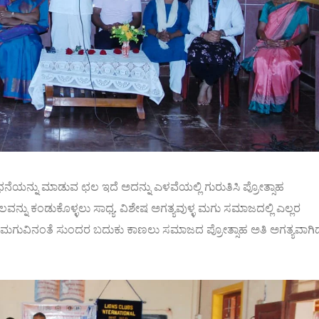
ೆಯನ್ನು ಮಾಡುವ ಛಲ ಇದೆ ಅದನ್ನು ಎಳವೆಯಲ್ಲಿ ಗುರುತಿಸಿ ಪ್ರೋತ್ಸಾಹ
ನ್ನು ಕಂಡುಕೊಳ್ಳಲು ಸಾಧ್ಯ. ವಿಶೇಷ ಅಗತ್ಯವುಳ್ಳ ಮಗು ಸಮಾಜದಲ್ಲಿ ಎಲ್ಲರ
ಮಗುವಿನಂತೆ ಸುಂದರ ಬದುಕು ಕಾಣಲು ಸಮಾಜದ ಪ್ರೋತ್ಸಾಹ ಅತಿ ಅಗತ್ಯವಾಗಿದ