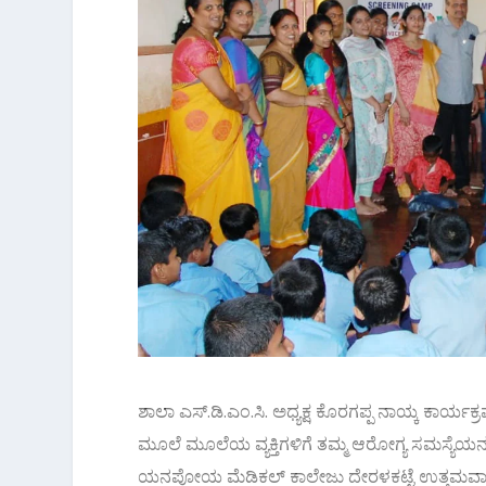
ಶಾಲಾ ಎಸ್.ಡಿ.ಎಂ.ಸಿ. ಅಧ್ಯಕ್ಷ ಕೊರಗಪ್ಪ ನಾಯ್ಕ ಕಾರ್ಯ
ಮೂಲೆ ಮೂಲೆಯ ವ್ಯಕ್ತಿಗಳಿಗೆ ತಮ್ಮ ಆರೋಗ್ಯ ಸಮಸ್ಯೆಯನ್ನ
ಯನಪೋಯ ಮೆಡಿಕಲ್ ಕಾಲೇಜು ದೇರಳಕಟ್ಟೆ ಉತ್ತಮವಾದ ಕ