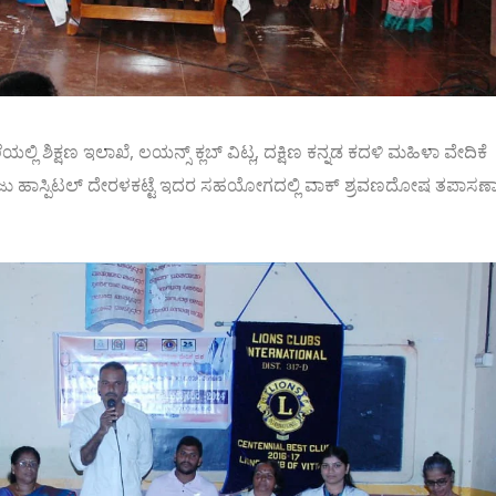
ಿ ಶಿಕ್ಷಣ ಇಲಾಖೆ, ಲಯನ್ಸ್ ಕ್ಲಬ್ ವಿಟ್ಲ, ದಕ್ಷಿಣ ಕನ್ನಡ ಕದಳಿ ಮಹಿಳಾ ವೇದಿಕೆ
ು ಹಾಸ್ಪಿಟಲ್ ದೇರಳಕಟ್ಟೆ ಇದರ ಸಹಯೋಗದಲ್ಲಿ ವಾಕ್ ಶ್ರವಣದೋಷ ತಪಾಸಣ