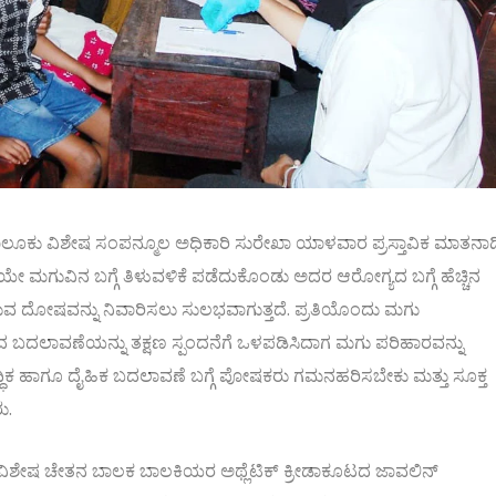
ವಾಳ ತಾಲೂಕು ವಿಶೇಷ ಸಂಪನ್ಮೂಲ ಅಧಿಕಾರಿ ಸುರೇಖಾ ಯಾಳವಾರ ಪ್ರಸ್ತಾವಿಕ ಮಾತನಾಡ
 ಮಗುವಿನ ಬಗ್ಗೆ ತಿಳುವಳಿಕೆ ಪಡೆದುಕೊಂಡು ಅದರ ಆರೋಗ್ಯದ ಬಗ್ಗೆ ಹೆಚ್ಚಿನ
ರುವ ದೋಷವನ್ನು ನಿವಾರಿಸಲು ಸುಲಭವಾಗುತ್ತದೆ. ಪ್ರತಿಯೊಂದು ಮಗು
ದಲಾವಣೆಯನ್ನು ತಕ್ಷಣ ಸ್ಪಂದನೆಗೆ ಒಳಪಡಿಸಿದಾಗ ಮಗು ಪರಿಹಾರವನ್ನು
ದ್ಧಿಕ ಹಾಗೂ ದೈಹಿಕ ಬದಲಾವಣೆ ಬಗ್ಗೆ ಪೋಷಕರು ಗಮನಹರಿಸಬೇಕು ಮತ್ತು ಸೂಕ್ತ
ು.
ವಿಶೇಷ ಚೇತನ ಬಾಲಕ ಬಾಲಕಿಯರ ಅಥ್ಲೆಟಿಕ್ ಕ್ರೀಡಾಕೂಟದ ಜಾವಲಿನ್