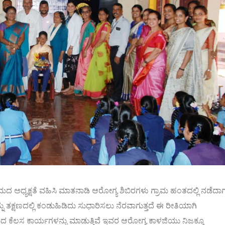
ಕ್ರಮದ ಅಧ್ಯಕ್ಷತೆ ವಹಿಸಿ ಮಾತನಾಡಿ ಆರೋಗ್ಯ ಶಿಬಿರಗಳು ಗ್ರಾಮ ಹಂತದಲ್ಲಿ ನಡೆದಾ
ು ತಕ್ಷಣದಲ್ಲಿ ಕಂಡುಹಿಡಿದು ಸುಧಾರಿಸಲು ನೆರವಾಗುತ್ತದೆ ಈ ರೀತಿಯಾಗಿ
ೆಲಸ ಕಾರ್ಯಗಳನ್ನು ಮಾಡುತ್ತಿವೆ ಇವರ ಆರೋಗ್ಯ ಕಾಳಜಿಯು ನಿಜಕ್ಕೂ