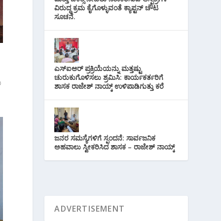
ವಿರುದ್ಧ ಕ್ರಮ ಕೈಗೊಳ್ಳುವಂತೆ ಕ್ಯಾಪ್ಟನ್ ಚೌಟ
ಸೂಚನೆ.
ಎಸ್‌ಐಆರ್ ಪ್ರಕ್ರಿಯೆಯನ್ನು ಮತ್ತಷ್ಟು
ಚುರುಕುಗೊಳಿಸಲು ಶ್ರಮಿಸಿ: ಕಾರ್ಯಕರ್ತರಿಗೆ
ಾ
ಶಾಸಕ ರಾಜೇಶ್ ನಾಯ್ಕ್ ಉಳಿಪಾಡಿಗುತ್ತು ಕರೆ
ಜನರ ಸಮಸ್ಯೆಗಳಿಗೆ ಸ್ಪಂದನೆ: ಸಾರ್ವಜನಿಕ
ಅಹವಾಲು ಸ್ವೀಕರಿಸಿದ ಶಾಸಕ – ರಾಜೇಶ್ ನಾಯ್ಕ್