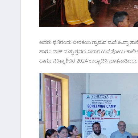
ಅವರು ಫೆ.8ರಂದು ವೀರಕಂಬ ಗ್ರಾಮದ ಮಜಿ ಹಿ.ಪ್ರಾ ಶಾಲೆಯಲ್ಲ
ಹಾಗೂ ವಾಕ್ ಮತ್ತು ಶ್ರವಣ ವಿಭಾಗ ಯನೆಪೋಯ ಕಾಲೇಜ
ಹಾಗೂ ಚಿಕಿತ್ಸಾ ಶಿಬಿರ 2024 ಉದ್ಘಾಟಿಸಿ ಮಾತನಾಡಿದರು.