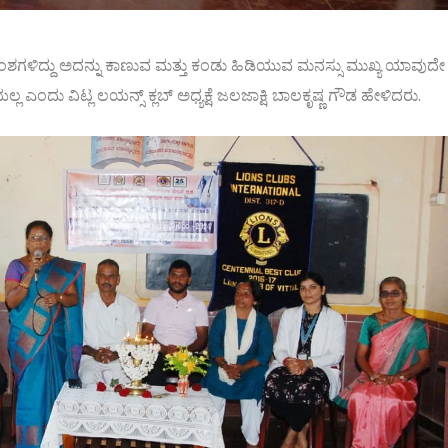
 ಅಂಶಗಳಿದ್ದು ಅದನ್ನು ಕಾಣುವ ಮತ್ತು ಕಂಡು ಹಿಡಿಯುವ ಮನಸ್ಸು ಮುಖ್ಯ ಯಾವುದೇ
ದು ವಿಟ್ಲ ಲಯನ್ಸ್ ಕ್ಲಬ್ ಅಧ್ಯಕ್ಷೆ ಜಲಜಾಕ್ಷಿ ಬಾಲಕೃಷ್ಣ ಗೌಡ ಹೇಳಿದರು.