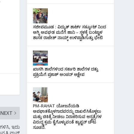
ಿ
ಸಜೀಪಮೂಡ : ವಿದ್ಯುತ್ ಶಾರ್ಟ್ ಸರ್ಕ್ಯೂಟ್‌ ನಿಂದ
ಅಗ್ನಿ ಅವಘಡ ಮನೆಗೆ ಹಾನಿ – ಸ್ಥಳಕ್ಕೆ ಬಂಟ್ವಾಳ
ಶಾಸಕ ರಾಜೇಶ್ ನಾಯ್ಕ್ ಉಳಿಪ್ಪಾಡಿಗುತ್ತು ಭೇಟಿ
ಖಾಸಗಿ ಶಾಲೆಗಳಿಂದ ಸರ್ಕಾರಿ ಶಾಲೆಗಳ ದತ್ತು
ಪ್ರಕ್ರಿಯೆಗೆ ಪ್ರಕಾಶ್ ಅಂಚನ್ ಆಕ್ಷೇಪ
PM-RAHAT ಯೋಜನೆಯಡಿ
ಅಪಘಾತಕ್ಕೊಳಗಾದವರನ್ನು ದಾಖಲಿಸಿಕೊಳ್ಳಲು
NEXT
ಮತ್ತು ಚಿಕಿತ್ಸೆ ನೀಡಲು ನಿರಾಕರಿಸುವ ಆಸ್ಪತ್ರೆಗಳ
ವಿರುದ್ಧ ಕ್ರಮ ಕೈಗೊಳ್ಳುವಂತೆ ಕ್ಯಾಪ್ಟನ್ ಚೌಟ
ಗಳಿಸಿ, ಇದು
ಸೂಚನೆ.
ೃತ್ತಿ ಪ್ಲಾನ್