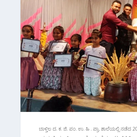
ಬಾಳ್ತಿಲ ದ. ಕ. ಜಿ. ಪಂ. ಉ. ಹಿ . ಪ್ರಾ. ಶಾಲೆಯಲ್ಲಿ ನಡೆದ 