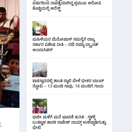
i
ವರ್ಷದಿಂದ ನಾಪತ್ತೆಯಾಗಿದ್ದ ಪ್ರಮುಖ ಆರೋಪಿ
s
p
r
ಕೊಚ್ಚಿಯಲ್ಲಿ ಅರೆಸ್ಟ್‌
l
t
p
a
m
ಮಹಿಳೆಯರ ಮೆನೋಪಾಸ್ ಸಮಸ್ಯೆಗೆ ರಾಜ್ಯ
ಸರ್ಕಾರ ವಿಶೇಷ ನೀತಿ – ನಟಿ ರಮ್ಯಾ ಬ್ರ್ಯಾಂಡ್
ಅಂಬಾಸಿಡರ್
ಪಾಕಿಸ್ತಾನದಲ್ಲಿ ಶಾಂತಿ ರ‍್ಯಾಲಿ ವೇಳೆ ಭೀಕರ ಬಾಂಬ್
ಸ್ಫೋಟ – 13 ಮಂದಿ ಸಾವು, 18 ಮಂದಿಗೆ ಗಾಯ
ಭಾರೀ ಮಳೆಗೆ ಮನೆ ಛಾವಣಿ ಕುಸಿತ : ಸ್ಥಳಕ್ಕೆ
ಬಂಟ್ವಾಳ ಶಾಸಕ ರಾಜೇಶ್ ನಾಯ್ಕ್ ಉಳಿಪ್ಪಾಡಿಗುತ್ತು
ಿ
ಭೇಟಿ