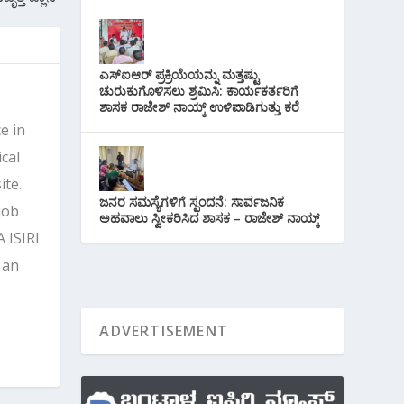
ಎಸ್‌ಐಆರ್ ಪ್ರಕ್ರಿಯೆಯನ್ನು ಮತ್ತಷ್ಟು
ಚುರುಕುಗೊಳಿಸಲು ಶ್ರಮಿಸಿ: ಕಾರ್ಯಕರ್ತರಿಗೆ
ಶಾಸಕ ರಾಜೇಶ್ ನಾಯ್ಕ್ ಉಳಿಪಾಡಿಗುತ್ತು ಕರೆ
e in
cal
ite.
ಜನರ ಸಮಸ್ಯೆಗಳಿಗೆ ಸ್ಪಂದನೆ: ಸಾರ್ವಜನಿಕ
job
ಅಹವಾಲು ಸ್ವೀಕರಿಸಿದ ಶಾಸಕ – ರಾಜೇಶ್ ನಾಯ್ಕ್
 ISIRI
 an