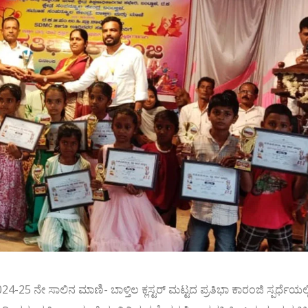
2024-25 ನೇ ಸಾಲಿನ ಮಾಣಿ- ಬಾಳ್ತಿಲ ಕ್ಲಸ್ಟರ್ ಮಟ್ಟದ ಪ್ರತಿಭಾ ಕಾರಂಜಿ ಸ್ಪರ್ಧೆಯಲ್ಲ