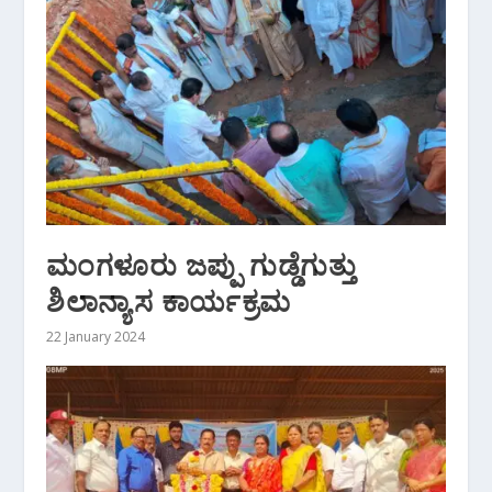
ಮಂಗಳೂರು ಜಪ್ಪು ಗುಡ್ಡೆಗುತ್ತು
ಶಿಲಾನ್ಯಾಸ ಕಾರ್ಯಕ್ರಮ
22 January 2024