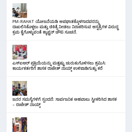
PM-RAHAT ಯೋಜನೆಯಡಿ ಅಪಘಾತಕ್ಕೊಳಗಾದವರನ್ನು
ದಾಖಲಿಸಿಕೊಳ್ಳಲು ಮತ್ತು ಚಿಕಿತ್ಸೆ ನೀಡಲು ನಿರಾಕರಿಸುವ ಆಸ್ಪತ್ರೆಗಳ ವಿರುದ್ಧ
ಕ್ರಮ ಕೈಗೊಳ್ಳುವಂತೆ ಕ್ಯಾಪ್ಟನ್ ಚೌಟ ಸೂಚನೆ.
ಎಸ್‌ಐಆರ್ ಪ್ರಕ್ರಿಯೆಯನ್ನು ಮತ್ತಷ್ಟು ಚುರುಕುಗೊಳಿಸಲು ಶ್ರಮಿಸಿ:
ಕಾರ್ಯಕರ್ತರಿಗೆ ಶಾಸಕ ರಾಜೇಶ್ ನಾಯ್ಕ್ ಉಳಿಪಾಡಿಗುತ್ತು ಕರೆ
ಜನರ ಸಮಸ್ಯೆಗಳಿಗೆ ಸ್ಪಂದನೆ: ಸಾರ್ವಜನಿಕ ಅಹವಾಲು ಸ್ವೀಕರಿಸಿದ ಶಾಸಕ
– ರಾಜೇಶ್ ನಾಯ್ಕ್