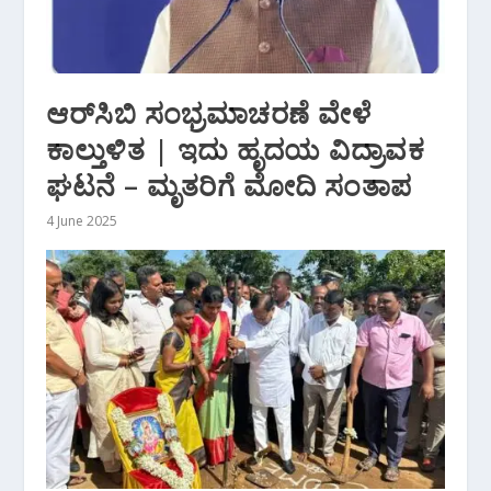
ಆರ್‌ಸಿಬಿ ಸಂಭ್ರಮಾಚರಣೆ ವೇಳೆ
ಕಾಲ್ತುಳಿತ | ಇದು ಹೃದಯ ವಿದ್ರಾವಕ
ಘಟನೆ – ಮೃತರಿಗೆ ಮೋದಿ ಸಂತಾಪ
4 June 2025