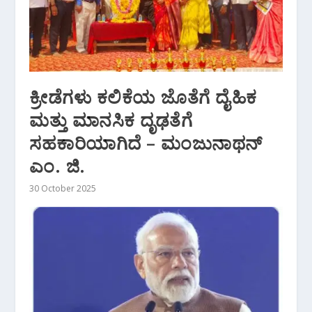
ಕ್ರೀಡೆಗಳು ಕಲಿಕೆಯ ಜೊತೆಗೆ ದೈಹಿಕ
ಮತ್ತು ಮಾನಸಿಕ ದೃಢತೆಗೆ
ಸಹಕಾರಿಯಾಗಿದೆ – ಮಂಜುನಾಥನ್
ಎಂ. ಜಿ.
30 October 2025