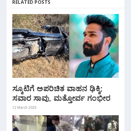
RELATED POSTS
ಸ್ಕೂಟಿಗೆ ಅಪರಿಚಿತ ವಾಹನ ಢಿಕ್ಕಿ;
ಸವಾರ ಸಾವು, ಮತ್ತೋರ್ವ ಗಂಭೀರ
12 March 2025