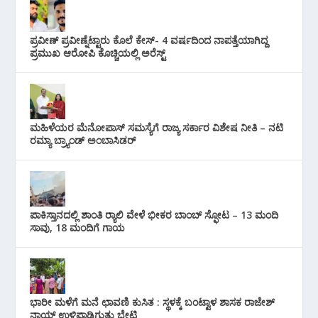
ಪ್ರವೀಣ್ ಪ್ರವೀಣ್ನೆಟ್ಟಾರು ಕೊಲೆ ಕೇಸ್‌- 4 ವರ್ಷದಿಂದ ನಾಪತ್ತೆಯಾಗಿದ್ದ
ಪ್ರಮುಖ ಆರೋಪಿ ಕೊಚ್ಚಿಯಲ್ಲಿ ಅರೆಸ್ಟ್‌
ಮಹಿಳೆಯರ ಮೆನೋಪಾಸ್ ಸಮಸ್ಯೆಗೆ ರಾಜ್ಯ ಸರ್ಕಾರ ವಿಶೇಷ ನೀತಿ – ನಟಿ
ರಮ್ಯಾ ಬ್ರ್ಯಾಂಡ್ ಅಂಬಾಸಿಡರ್
ಪಾಕಿಸ್ತಾನದಲ್ಲಿ ಶಾಂತಿ ರ‍್ಯಾಲಿ ವೇಳೆ ಭೀಕರ ಬಾಂಬ್ ಸ್ಫೋಟ – 13 ಮಂದಿ
ಸಾವು, 18 ಮಂದಿಗೆ ಗಾಯ
ಭಾರೀ ಮಳೆಗೆ ಮನೆ ಛಾವಣಿ ಕುಸಿತ : ಸ್ಥಳಕ್ಕೆ ಬಂಟ್ವಾಳ ಶಾಸಕ ರಾಜೇಶ್
ನಾಯ್ಕ್ ಉಳಿಪ್ಪಾಡಿಗುತ್ತು ಭೇಟಿ