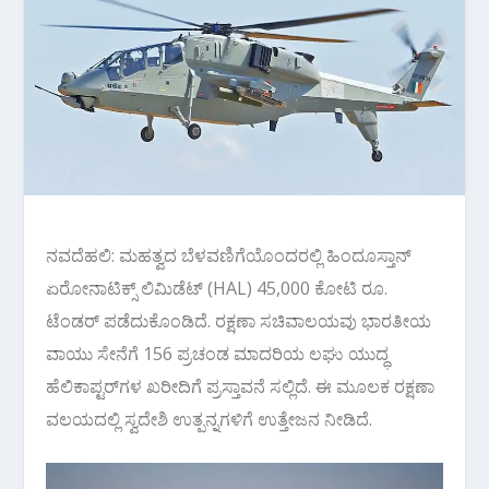
ನವದೆಹಲಿ: ಮಹತ್ವದ ಬೆಳವಣಿಗೆಯೊಂದರಲ್ಲಿ ಹಿಂದೂಸ್ತಾನ್‌
ಏರೋನಾಟಿಕ್ಸ್‌ ಲಿಮಿಡೆಟ್‌ (HAL) 45,000 ಕೋಟಿ ರೂ.
ಟೆಂಡರ್‌ ಪಡೆದುಕೊಂಡಿದೆ. ರಕ್ಷಣಾ ಸಚಿವಾಲಯವು ಭಾರತೀಯ
ವಾಯು ಸೇನೆಗೆ 156 ಪ್ರಚಂಡ ಮಾದರಿಯ ಲಘು ಯುದ್ಧ
ಹೆಲಿಕಾಪ್ಟರ್‌ಗಳ ಖರೀದಿಗೆ ಪ್ರಸ್ತಾವನೆ ಸಲ್ಲಿದೆ. ಈ ಮೂಲಕ ರಕ್ಷಣಾ
ವಲಯದಲ್ಲಿ ಸ್ವದೇಶಿ ಉತ್ಪನ್ನಗಳಿಗೆ ಉತ್ತೇಜನ ನೀಡಿದೆ.