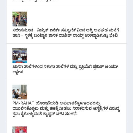
ಸಜೀಪಮೂಡ : ವಿದ್ಯುತ್ ಶಾರ್ಟ್ ಸರ್ಕ್ಯೂಟ್‌ ನಿಂದ ಅಗ್ನಿ ಅವಘಡ ಮನೆಗೆ
ಹಾನಿ – ಸ್ಥಳಕ್ಕೆ ಬಂಟ್ವಾಳ ಶಾಸಕ ರಾಜೇಶ್ ನಾಯ್ಕ್ ಉಳಿಪ್ಪಾಡಿಗುತ್ತು ಭೇಟಿ
ಖಾಸಗಿ ಶಾಲೆಗಳಿಂದ ಸರ್ಕಾರಿ ಶಾಲೆಗಳ ದತ್ತು ಪ್ರಕ್ರಿಯೆಗೆ ಪ್ರಕಾಶ್ ಅಂಚನ್
ಆಕ್ಷೇಪ
PM-RAHAT ಯೋಜನೆಯಡಿ ಅಪಘಾತಕ್ಕೊಳಗಾದವರನ್ನು
ದಾಖಲಿಸಿಕೊಳ್ಳಲು ಮತ್ತು ಚಿಕಿತ್ಸೆ ನೀಡಲು ನಿರಾಕರಿಸುವ ಆಸ್ಪತ್ರೆಗಳ ವಿರುದ್ಧ
ಕ್ರಮ ಕೈಗೊಳ್ಳುವಂತೆ ಕ್ಯಾಪ್ಟನ್ ಚೌಟ ಸೂಚನೆ.