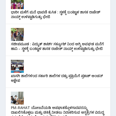
ಭಾರೀ ಮಳೆಗೆ ಮನೆ ಛಾವಣಿ ಕುಸಿತ : ಸ್ಥಳಕ್ಕೆ ಬಂಟ್ವಾಳ ಶಾಸಕ ರಾಜೇಶ್
ನಾಯ್ಕ್ ಉಳಿಪ್ಪಾಡಿಗುತ್ತು ಭೇಟಿ
ಸಜೀಪಮೂಡ : ವಿದ್ಯುತ್ ಶಾರ್ಟ್ ಸರ್ಕ್ಯೂಟ್‌ ನಿಂದ ಅಗ್ನಿ ಅವಘಡ ಮನೆಗೆ
ಹಾನಿ – ಸ್ಥಳಕ್ಕೆ ಬಂಟ್ವಾಳ ಶಾಸಕ ರಾಜೇಶ್ ನಾಯ್ಕ್ ಉಳಿಪ್ಪಾಡಿಗುತ್ತು ಭೇಟಿ
ಖಾಸಗಿ ಶಾಲೆಗಳಿಂದ ಸರ್ಕಾರಿ ಶಾಲೆಗಳ ದತ್ತು ಪ್ರಕ್ರಿಯೆಗೆ ಪ್ರಕಾಶ್ ಅಂಚನ್
ಆಕ್ಷೇಪ
PM-RAHAT ಯೋಜನೆಯಡಿ ಅಪಘಾತಕ್ಕೊಳಗಾದವರನ್ನು
ದಾಖಲಿಸಿಕೊಳ್ಳಲು ಮತ್ತು ಚಿಕಿತ್ಸೆ ನೀಡಲು ನಿರಾಕರಿಸುವ ಆಸ್ಪತ್ರೆಗಳ ವಿರುದ್ಧ