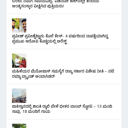
ಬರಲು ನಮಗೆ ಸಮಯವಿಲ್ಲ- ವಿಡಿಯೋ ಕಾಲ್‌ನಲ್ಲೇ ತಂದೆಯ
ಅಂತ್ಯಸಂಸ್ಕಾರ ವೀಕ್ಷಿಸಿದ ಪುತ್ರಿಯರು!
ಪ್ರವೀಣ್ ಪ್ರವೀಣ್ನೆಟ್ಟಾರು ಕೊಲೆ ಕೇಸ್‌- 4 ವರ್ಷದಿಂದ ನಾಪತ್ತೆಯಾಗಿದ್ದ
ಪ್ರಮುಖ ಆರೋಪಿ ಕೊಚ್ಚಿಯಲ್ಲಿ ಅರೆಸ್ಟ್‌
ಮಹಿಳೆಯರ ಮೆನೋಪಾಸ್ ಸಮಸ್ಯೆಗೆ ರಾಜ್ಯ ಸರ್ಕಾರ ವಿಶೇಷ ನೀತಿ – ನಟಿ
ರಮ್ಯಾ ಬ್ರ್ಯಾಂಡ್ ಅಂಬಾಸಿಡರ್
ಪಾಕಿಸ್ತಾನದಲ್ಲಿ ಶಾಂತಿ ರ‍್ಯಾಲಿ ವೇಳೆ ಭೀಕರ ಬಾಂಬ್ ಸ್ಫೋಟ – 13 ಮಂದಿ
ಸಾವು, 18 ಮಂದಿಗೆ ಗಾಯ