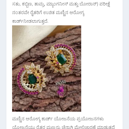
ಸತು, ಕಬ್ಬಿಣ, ತಾಮ್ರ, ಮ್ಯಾಂಗನೀಸ್ ಮತ್ತು ಬೋರಾನ್) ಪರೀಕ್ಷೆ
ನಂತರವೇ ರೈತರಿಗೆ ಉಚಿತ ಮಣ್ಣಿನ ಆರೋಗ್ಯ
ಕಾರ್ಡ್‌ನೀಡಲಾಗುತ್ತದೆ.
ಮಣ್ಣಿನ ಆರೋಗ್ಯ ಕಾರ್ಡ್ ಯೋಜನೆಯ ಪ್ರಯೋಜನಗಳು
ಯೋಜನೆಯು ರೈತರ ಮಣ್ಣನ್ನು ಚೆನ್ನಾಗಿ ಮೇಲ್ವಿಚಾರಣೆ ಮಾಡುತ್ತದೆ