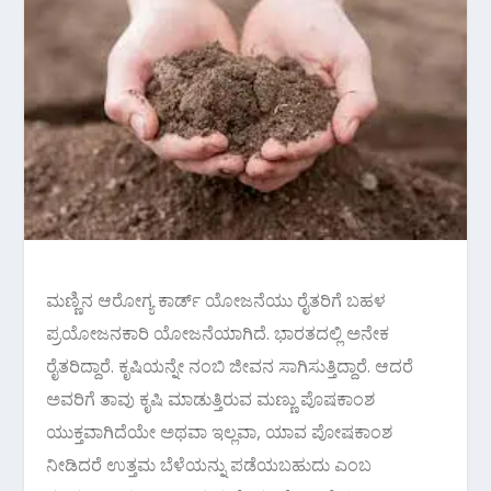
ಮಣ್ಣಿನ ಆರೋಗ್ಯ ಕಾರ್ಡ್ ಯೋಜನೆಯು ರೈತರಿಗೆ ಬಹಳ
ಪ್ರಯೋಜನಕಾರಿ ಯೋಜನೆಯಾಗಿದೆ. ಭಾರತದಲ್ಲಿ ಅನೇಕ
ರೈತರಿದ್ದಾರೆ. ಕೃಷಿಯನ್ನೇ ನಂಬಿ ಜೀವನ ಸಾಗಿಸುತ್ತಿದ್ದಾರೆ. ಆದರೆ
ಅವರಿಗೆ ತಾವು ಕೃಷಿ ಮಾಡುತ್ತಿರುವ ಮಣ್ಣು ಪೊಷಕಾಂಶ
ಯುಕ್ತವಾಗಿದೆಯೇ ಅಥವಾ ಇಲ್ಲವಾ, ಯಾವ ಪೋಷಕಾಂಶ
ನೀಡಿದರೆ ಉತ್ತಮ ಬೆಳೆಯನ್ನು ಪಡೆಯಬಹುದು ಎಂಬ