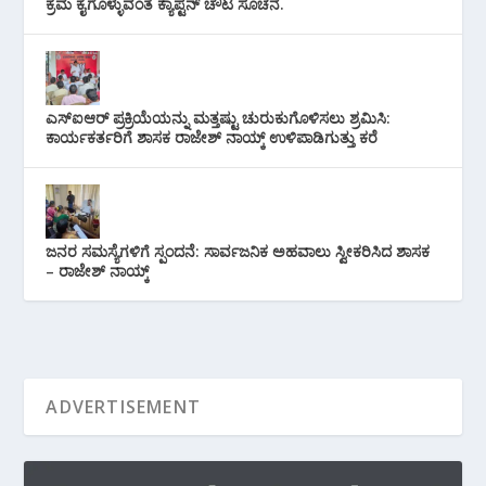
ಕ್ರಮ ಕೈಗೊಳ್ಳುವಂತೆ ಕ್ಯಾಪ್ಟನ್ ಚೌಟ ಸೂಚನೆ.
ಎಸ್‌ಐಆರ್ ಪ್ರಕ್ರಿಯೆಯನ್ನು ಮತ್ತಷ್ಟು ಚುರುಕುಗೊಳಿಸಲು ಶ್ರಮಿಸಿ:
ಕಾರ್ಯಕರ್ತರಿಗೆ ಶಾಸಕ ರಾಜೇಶ್ ನಾಯ್ಕ್ ಉಳಿಪಾಡಿಗುತ್ತು ಕರೆ
ಜನರ ಸಮಸ್ಯೆಗಳಿಗೆ ಸ್ಪಂದನೆ: ಸಾರ್ವಜನಿಕ ಅಹವಾಲು ಸ್ವೀಕರಿಸಿದ ಶಾಸಕ
– ರಾಜೇಶ್ ನಾಯ್ಕ್