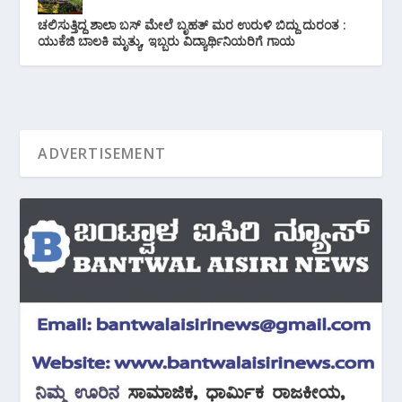
ಚಲಿಸುತ್ತಿದ್ದ ಶಾಲಾ ಬಸ್ ಮೇಲೆ ಬೃಹತ್ ಮರ ಉರುಳಿ ಬಿದ್ದು ದುರಂತ :
ಯುಕೆಜಿ ಬಾಲಕಿ ಮೃತ್ಯು, ಇಬ್ಬರು ವಿದ್ಯಾರ್ಥಿನಿಯರಿಗೆ ಗಾಯ