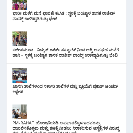
ಭಾರೀ ಮಳೆಗೆ ಮನೆ ಛಾವಣಿ ಕುಸಿತ : ಸ್ಥಳಕ್ಕೆ ಬಂಟ್ವಾಳ ಶಾಸಕ ರಾಜೇಶ್
ನಾಯ್ಕ್ ಉಳಿಪ್ಪಾಡಿಗುತ್ತು ಭೇಟಿ
ಸಜೀಪಮೂಡ : ವಿದ್ಯುತ್ ಶಾರ್ಟ್ ಸರ್ಕ್ಯೂಟ್‌ ನಿಂದ ಅಗ್ನಿ ಅವಘಡ ಮನೆಗೆ
ಹಾನಿ – ಸ್ಥಳಕ್ಕೆ ಬಂಟ್ವಾಳ ಶಾಸಕ ರಾಜೇಶ್ ನಾಯ್ಕ್ ಉಳಿಪ್ಪಾಡಿಗುತ್ತು ಭೇಟಿ
ಖಾಸಗಿ ಶಾಲೆಗಳಿಂದ ಸರ್ಕಾರಿ ಶಾಲೆಗಳ ದತ್ತು ಪ್ರಕ್ರಿಯೆಗೆ ಪ್ರಕಾಶ್ ಅಂಚನ್
ಆಕ್ಷೇಪ
PM-RAHAT ಯೋಜನೆಯಡಿ ಅಪಘಾತಕ್ಕೊಳಗಾದವರನ್ನು
ದಾಖಲಿಸಿಕೊಳ್ಳಲು ಮತ್ತು ಚಿಕಿತ್ಸೆ ನೀಡಲು ನಿರಾಕರಿಸುವ ಆಸ್ಪತ್ರೆಗಳ ವಿರುದ್ಧ