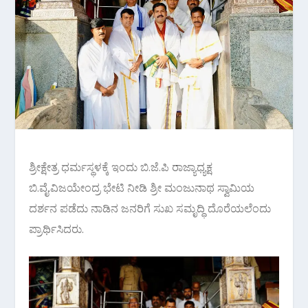
ಶ್ರೀಕ್ಷೇತ್ರ ಧರ್ಮಸ್ಥಳಕ್ಕೆ ಇಂದು ಬಿ.ಜೆ.ಪಿ ರಾಜ್ಯಾಧ್ಯಕ್ಷ
ಬಿ.ವೈ.ವಿಜಯೇಂದ್ರ ಭೇಟಿ ನೀಡಿ ಶ್ರೀ ಮಂಜುನಾಥ ಸ್ವಾಮಿಯ
ದರ್ಶನ ಪಡೆದು ನಾಡಿನ ಜನರಿಗೆ ಸುಖ ಸಮೃದ್ಧಿ ದೊರೆಯಲೆಂದು
ಪ್ರಾರ್ಥಿಸಿದರು.