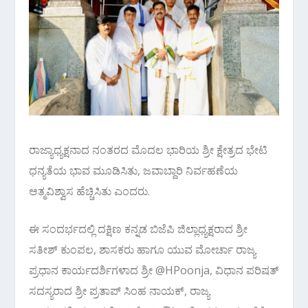
ರಾಜ್ಯಾಧ್ಯಕ್ಷನಾದ ನಂತರದ ಮೊದಲ ಭಾರಿಯ ಶ್ರೀ ಕ್ಷೇತ್ರದ ಭೇಟಿ
ಧನ್ಯತೆಯ ಭಾವ ಮೂಡಿಸಿತು, ಜವಾಬ್ದಾರಿ ನಿರ್ವಹಣೆಯ
ಆತ್ಮವಿಶ್ವಾಸ ಹೆಚ್ಚಿಸಿತು ಎಂದರು.
ಈ ಸಂದರ್ಭದಲ್ಲಿ ದಕ್ಷಿಣ ಕನ್ನಡ ಬಿಜೆಪಿ ಜಿಲ್ಲಾಧ್ಯಕ್ಷರಾದ ಶ್ರೀ
ಸತೀಶ್ ಕುಂಪಲ, ಶಾಸಕರು ಹಾಗೂ ಯುವ ಮೋರ್ಚಾ ರಾಜ್ಯ
ಪ್ರಧಾನ ಕಾರ್ಯದರ್ಶಿಗಳಾದ ಶ್ರೀ @HPoonja, ವಿಧಾನ ಪರಿಷತ್
ಸದಸ್ಯರಾದ ಶ್ರೀ ಪ್ರತಾಪ್ ಸಿಂಹ ನಾಯಕ್, ರಾಜ್ಯ