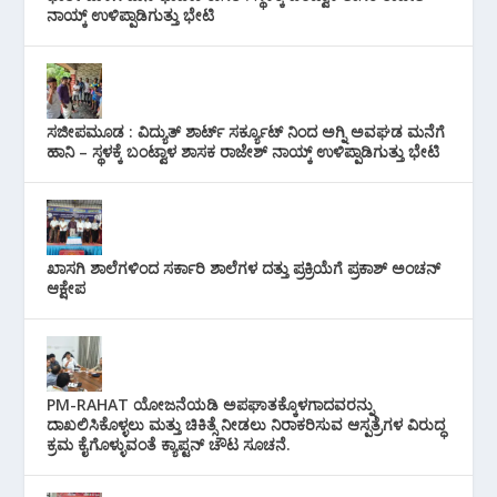
ನಾಯ್ಕ್ ಉಳಿಪ್ಪಾಡಿಗುತ್ತು ಭೇಟಿ
ಸಜೀಪಮೂಡ : ವಿದ್ಯುತ್ ಶಾರ್ಟ್ ಸರ್ಕ್ಯೂಟ್‌ ನಿಂದ ಅಗ್ನಿ ಅವಘಡ ಮನೆಗೆ
ಹಾನಿ – ಸ್ಥಳಕ್ಕೆ ಬಂಟ್ವಾಳ ಶಾಸಕ ರಾಜೇಶ್ ನಾಯ್ಕ್ ಉಳಿಪ್ಪಾಡಿಗುತ್ತು ಭೇಟಿ
ಖಾಸಗಿ ಶಾಲೆಗಳಿಂದ ಸರ್ಕಾರಿ ಶಾಲೆಗಳ ದತ್ತು ಪ್ರಕ್ರಿಯೆಗೆ ಪ್ರಕಾಶ್ ಅಂಚನ್
ಆಕ್ಷೇಪ
PM-RAHAT ಯೋಜನೆಯಡಿ ಅಪಘಾತಕ್ಕೊಳಗಾದವರನ್ನು
ದಾಖಲಿಸಿಕೊಳ್ಳಲು ಮತ್ತು ಚಿಕಿತ್ಸೆ ನೀಡಲು ನಿರಾಕರಿಸುವ ಆಸ್ಪತ್ರೆಗಳ ವಿರುದ್ಧ
ಕ್ರಮ ಕೈಗೊಳ್ಳುವಂತೆ ಕ್ಯಾಪ್ಟನ್ ಚೌಟ ಸೂಚನೆ.