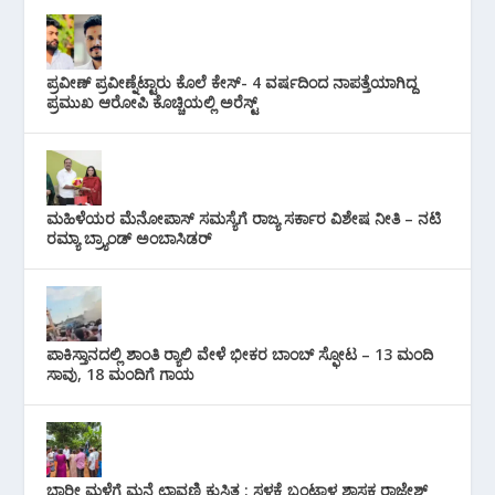
ಪ್ರವೀಣ್ ಪ್ರವೀಣ್ನೆಟ್ಟಾರು ಕೊಲೆ ಕೇಸ್‌- 4 ವರ್ಷದಿಂದ ನಾಪತ್ತೆಯಾಗಿದ್ದ
ಪ್ರಮುಖ ಆರೋಪಿ ಕೊಚ್ಚಿಯಲ್ಲಿ ಅರೆಸ್ಟ್‌
ಮಹಿಳೆಯರ ಮೆನೋಪಾಸ್ ಸಮಸ್ಯೆಗೆ ರಾಜ್ಯ ಸರ್ಕಾರ ವಿಶೇಷ ನೀತಿ – ನಟಿ
ರಮ್ಯಾ ಬ್ರ್ಯಾಂಡ್ ಅಂಬಾಸಿಡರ್
ಪಾಕಿಸ್ತಾನದಲ್ಲಿ ಶಾಂತಿ ರ‍್ಯಾಲಿ ವೇಳೆ ಭೀಕರ ಬಾಂಬ್ ಸ್ಫೋಟ – 13 ಮಂದಿ
ಸಾವು, 18 ಮಂದಿಗೆ ಗಾಯ
ಭಾರೀ ಮಳೆಗೆ ಮನೆ ಛಾವಣಿ ಕುಸಿತ : ಸ್ಥಳಕ್ಕೆ ಬಂಟ್ವಾಳ ಶಾಸಕ ರಾಜೇಶ್