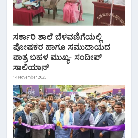
ಸರ್ಕಾರಿ ಶಾಲೆ ಬೆಳವಣಿಗೆಯಲ್ಲಿ
ಪೋಷಕರ ಹಾಗೂ ಸಮುದಾಯದ
ಪಾತ್ರ ಬಹಳ ಮುಖ್ಯ- ಸಂದೀಪ್
ಸಾಲಿಯಾನ್
14 November 2025