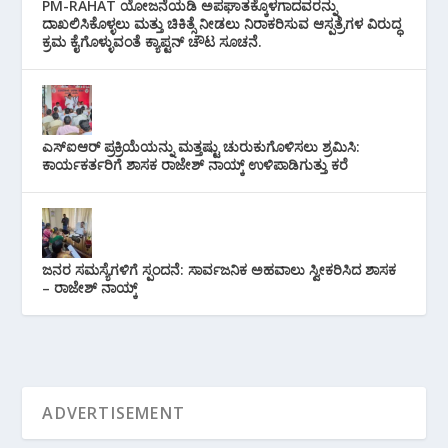
PM-RAHAT ಯೋಜನೆಯಡಿ ಅಪಘಾತಕ್ಕೊಳಗಾದವರನ್ನು
ದಾಖಲಿಸಿಕೊಳ್ಳಲು ಮತ್ತು ಚಿಕಿತ್ಸೆ ನೀಡಲು ನಿರಾಕರಿಸುವ ಆಸ್ಪತ್ರೆಗಳ ವಿರುದ್ಧ
ಕ್ರಮ ಕೈಗೊಳ್ಳುವಂತೆ ಕ್ಯಾಪ್ಟನ್ ಚೌಟ ಸೂಚನೆ.
ಎಸ್‌ಐಆರ್ ಪ್ರಕ್ರಿಯೆಯನ್ನು ಮತ್ತಷ್ಟು ಚುರುಕುಗೊಳಿಸಲು ಶ್ರಮಿಸಿ:
ಕಾರ್ಯಕರ್ತರಿಗೆ ಶಾಸಕ ರಾಜೇಶ್ ನಾಯ್ಕ್ ಉಳಿಪಾಡಿಗುತ್ತು ಕರೆ
ಜನರ ಸಮಸ್ಯೆಗಳಿಗೆ ಸ್ಪಂದನೆ: ಸಾರ್ವಜನಿಕ ಅಹವಾಲು ಸ್ವೀಕರಿಸಿದ ಶಾಸಕ
– ರಾಜೇಶ್ ನಾಯ್ಕ್