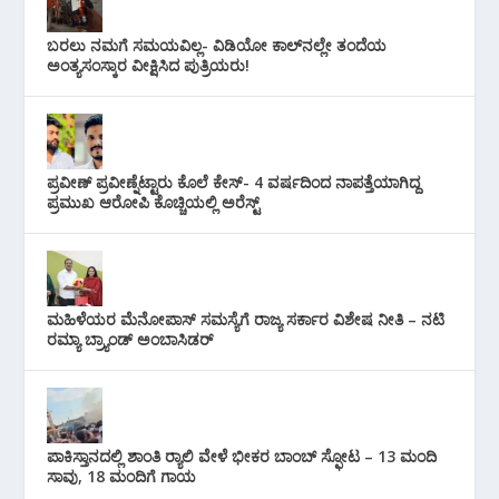
ಬರಲು ನಮಗೆ ಸಮಯವಿಲ್ಲ- ವಿಡಿಯೋ ಕಾಲ್‌ನಲ್ಲೇ ತಂದೆಯ
ಅಂತ್ಯಸಂಸ್ಕಾರ ವೀಕ್ಷಿಸಿದ ಪುತ್ರಿಯರು!
ಪ್ರವೀಣ್ ಪ್ರವೀಣ್ನೆಟ್ಟಾರು ಕೊಲೆ ಕೇಸ್‌- 4 ವರ್ಷದಿಂದ ನಾಪತ್ತೆಯಾಗಿದ್ದ
ಪ್ರಮುಖ ಆರೋಪಿ ಕೊಚ್ಚಿಯಲ್ಲಿ ಅರೆಸ್ಟ್‌
ಮಹಿಳೆಯರ ಮೆನೋಪಾಸ್ ಸಮಸ್ಯೆಗೆ ರಾಜ್ಯ ಸರ್ಕಾರ ವಿಶೇಷ ನೀತಿ – ನಟಿ
ರಮ್ಯಾ ಬ್ರ್ಯಾಂಡ್ ಅಂಬಾಸಿಡರ್
ಪಾಕಿಸ್ತಾನದಲ್ಲಿ ಶಾಂತಿ ರ‍್ಯಾಲಿ ವೇಳೆ ಭೀಕರ ಬಾಂಬ್ ಸ್ಫೋಟ – 13 ಮಂದಿ
ಸಾವು, 18 ಮಂದಿಗೆ ಗಾಯ