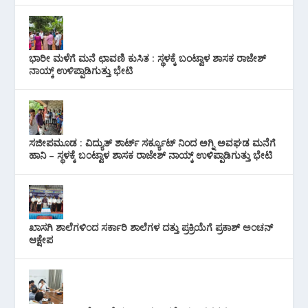
ಭಾರೀ ಮಳೆಗೆ ಮನೆ ಛಾವಣಿ ಕುಸಿತ : ಸ್ಥಳಕ್ಕೆ ಬಂಟ್ವಾಳ ಶಾಸಕ ರಾಜೇಶ್
ನಾಯ್ಕ್ ಉಳಿಪ್ಪಾಡಿಗುತ್ತು ಭೇಟಿ
ಸಜೀಪಮೂಡ : ವಿದ್ಯುತ್ ಶಾರ್ಟ್ ಸರ್ಕ್ಯೂಟ್‌ ನಿಂದ ಅಗ್ನಿ ಅವಘಡ ಮನೆಗೆ
ಹಾನಿ – ಸ್ಥಳಕ್ಕೆ ಬಂಟ್ವಾಳ ಶಾಸಕ ರಾಜೇಶ್ ನಾಯ್ಕ್ ಉಳಿಪ್ಪಾಡಿಗುತ್ತು ಭೇಟಿ
ಖಾಸಗಿ ಶಾಲೆಗಳಿಂದ ಸರ್ಕಾರಿ ಶಾಲೆಗಳ ದತ್ತು ಪ್ರಕ್ರಿಯೆಗೆ ಪ್ರಕಾಶ್ ಅಂಚನ್
ಆಕ್ಷೇಪ