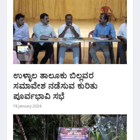
ಉಳ್ಳಾಲ ತಾಲೂಕು ಬಿಲ್ಲವರ
ಸಮಾವೇಶ ನಡೆಸುವ ಕುರಿತು
ಪೂರ್ವಭಾವಿ ಸಭೆ
18 January 2024