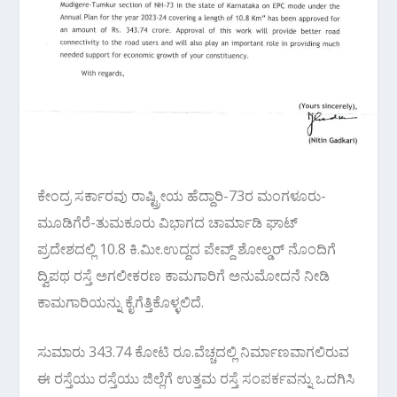
ಕೇಂದ್ರ ಸರ್ಕಾರವು ರಾಷ್ಟ್ರೀಯ ಹೆದ್ದಾರಿ-73ರ ಮಂಗಳೂರು-
ಮೂಡಿಗೆರೆ-ತುಮಕೂರು ವಿಭಾಗದ ಚಾರ್ಮಾಡಿ ಘಾಟ್
ಪ್ರದೇಶದಲ್ಲಿ 10.8 ಕಿ.ಮೀ.ಉದ್ದದ ಪೇವ್ದ್ ಶೋಲ್ಡರ್ ನೊಂದಿಗೆ
ದ್ವಿಪಥ ರಸ್ತೆ ಅಗಲೀಕರಣ ಕಾಮಗಾರಿಗೆ ಅನುಮೋದನೆ ನೀಡಿ
ಕಾಮಗಾರಿಯನ್ನು ಕೈಗೆತ್ತಿಕೊಳ್ಳಲಿದೆ.
ಸುಮಾರು 343.74 ಕೋಟಿ ರೂ.ವೆಚ್ಚದಲ್ಲಿ ನಿರ್ಮಾಣವಾಗಲಿರುವ
ಈ ರಸ್ತೆಯು ರಸ್ತೆಯು ಜಿಲ್ಲೆಗೆ ಉತ್ತಮ ರಸ್ತೆ ಸಂಪರ್ಕವನ್ನು ಒದಗಿಸಿ