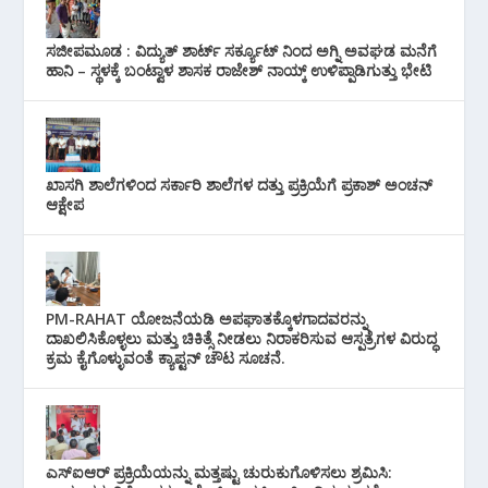
ಸಜೀಪಮೂಡ : ವಿದ್ಯುತ್ ಶಾರ್ಟ್ ಸರ್ಕ್ಯೂಟ್‌ ನಿಂದ ಅಗ್ನಿ ಅವಘಡ ಮನೆಗೆ
ಹಾನಿ – ಸ್ಥಳಕ್ಕೆ ಬಂಟ್ವಾಳ ಶಾಸಕ ರಾಜೇಶ್ ನಾಯ್ಕ್ ಉಳಿಪ್ಪಾಡಿಗುತ್ತು ಭೇಟಿ
ಖಾಸಗಿ ಶಾಲೆಗಳಿಂದ ಸರ್ಕಾರಿ ಶಾಲೆಗಳ ದತ್ತು ಪ್ರಕ್ರಿಯೆಗೆ ಪ್ರಕಾಶ್ ಅಂಚನ್
ಆಕ್ಷೇಪ
PM-RAHAT ಯೋಜನೆಯಡಿ ಅಪಘಾತಕ್ಕೊಳಗಾದವರನ್ನು
ದಾಖಲಿಸಿಕೊಳ್ಳಲು ಮತ್ತು ಚಿಕಿತ್ಸೆ ನೀಡಲು ನಿರಾಕರಿಸುವ ಆಸ್ಪತ್ರೆಗಳ ವಿರುದ್ಧ
ಕ್ರಮ ಕೈಗೊಳ್ಳುವಂತೆ ಕ್ಯಾಪ್ಟನ್ ಚೌಟ ಸೂಚನೆ.
ಎಸ್‌ಐಆರ್ ಪ್ರಕ್ರಿಯೆಯನ್ನು ಮತ್ತಷ್ಟು ಚುರುಕುಗೊಳಿಸಲು ಶ್ರಮಿಸಿ: