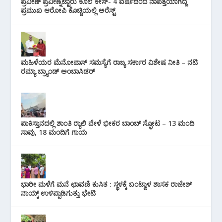
ಪ್ರವೀಣ್ ಪ್ರವೀಣ್ನೆಟ್ಟಾರು ಕೊಲೆ ಕೇಸ್‌- 4 ವರ್ಷದಿಂದ ನಾಪತ್ತೆಯಾಗಿದ್ದ
ಪ್ರಮುಖ ಆರೋಪಿ ಕೊಚ್ಚಿಯಲ್ಲಿ ಅರೆಸ್ಟ್‌
ಮಹಿಳೆಯರ ಮೆನೋಪಾಸ್ ಸಮಸ್ಯೆಗೆ ರಾಜ್ಯ ಸರ್ಕಾರ ವಿಶೇಷ ನೀತಿ – ನಟಿ
ರಮ್ಯಾ ಬ್ರ್ಯಾಂಡ್ ಅಂಬಾಸಿಡರ್
ಪಾಕಿಸ್ತಾನದಲ್ಲಿ ಶಾಂತಿ ರ‍್ಯಾಲಿ ವೇಳೆ ಭೀಕರ ಬಾಂಬ್ ಸ್ಫೋಟ – 13 ಮಂದಿ
ಸಾವು, 18 ಮಂದಿಗೆ ಗಾಯ
ಭಾರೀ ಮಳೆಗೆ ಮನೆ ಛಾವಣಿ ಕುಸಿತ : ಸ್ಥಳಕ್ಕೆ ಬಂಟ್ವಾಳ ಶಾಸಕ ರಾಜೇಶ್
ನಾಯ್ಕ್ ಉಳಿಪ್ಪಾಡಿಗುತ್ತು ಭೇಟಿ