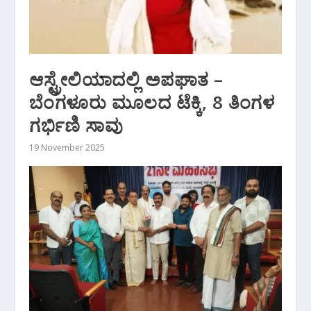
ಆಸ್ಟ್ರೇಲಿಯಾದಲ್ಲಿ ಅಪಘಾತ –
ಬೆಂಗಳೂರು ಮೂಲದ ಟೆಕ್ಕಿ, 8 ತಿಂಗಳ
ಗರ್ಭಿಣಿ ಸಾವು
19 November 2025