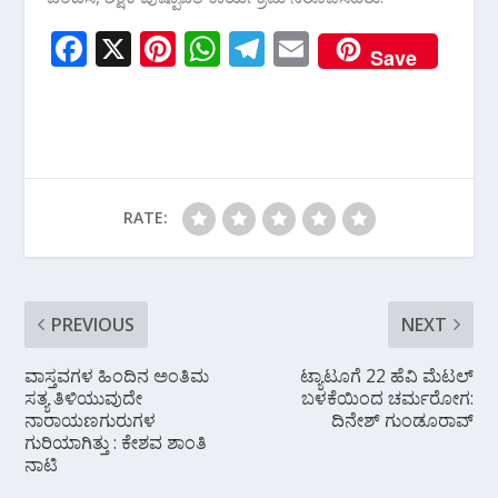
F
X
Pi
W
T
E
Save
ac
nt
h
el
m
e
er
at
e
ai
b
e
s
gr
l
o
st
A
a
o
p
m
RATE:
k
p
PREVIOUS
NEXT
ವಾಸ್ತವಗಳ ಹಿಂದಿನ ಅಂತಿಮ
ಟ್ಯಾಟೂಗೆ 22 ಹೆವಿ ಮೆಟಲ್‌
ಸತ್ಯ ತಿಳಿಯುವುದೇ
ಬಳಕೆಯಿಂದ ಚರ್ಮರೋಗ:
ನಾರಾಯಣಗುರುಗಳ
ದಿನೇಶ್‌ ಗುಂಡೂರಾವ್‌
ಗುರಿಯಾಗಿತ್ತು : ಕೇಶವ ಶಾಂತಿ
ನಾಟಿ