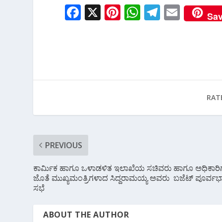
F
X
Pi
W
T
E
Sa
ac
nt
h
el
m
e
er
at
e
ai
b
e
s
gr
l
o
st
A
a
o
p
m
RAT
k
p
PREVIOUS
ಕಾರ್ಮಿಕ ಹಾಗೂ ಒಳಾಡಳಿತ ಇಲಾಖೆಯ ಸಚಿವರು ಹಾಗೂ ಅಧಿಕಾರ
ಜೊತೆ ಮುಖ್ಯಮಂತ್ರಿಗಳಾದ ಸಿದ್ದರಾಮಯ್ಯ ಅವರು ಬಜೆಟ್‌ ಪೂರ್ವಭ
ಸಭೆ
ABOUT THE AUTHOR