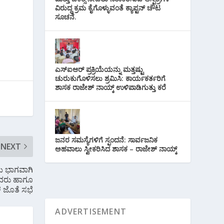
ವಿರುದ್ಧ ಕ್ರಮ ಕೈಗೊಳ್ಳುವಂತೆ ಕ್ಯಾಪ್ಟನ್ ಚೌಟ
ಸೂಚನೆ.
ಎಸ್‌ಐಆರ್ ಪ್ರಕ್ರಿಯೆಯನ್ನು ಮತ್ತಷ್ಟು
ಚುರುಕುಗೊಳಿಸಲು ಶ್ರಮಿಸಿ: ಕಾರ್ಯಕರ್ತರಿಗೆ
ಶಾಸಕ ರಾಜೇಶ್ ನಾಯ್ಕ್ ಉಳಿಪಾಡಿಗುತ್ತು ಕರೆ
ಜನರ ಸಮಸ್ಯೆಗಳಿಗೆ ಸ್ಪಂದನೆ: ಸಾರ್ವಜನಿಕ
NEXT
ಅಹವಾಲು ಸ್ವೀಕರಿಸಿದ ಶಾಸಕ – ರಾಜೇಶ್ ನಾಯ್ಕ್
ಯ ಭಾಗವಾಗಿ
ವರು ಹಾಗೂ
 ಜೊತೆ ಸಭೆ