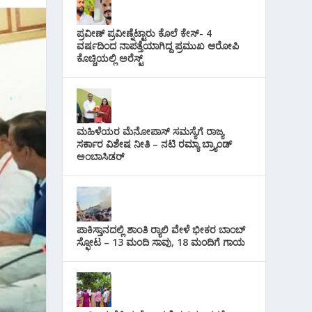
i
s
p
r
l
t
ಪ್ರವೀಣ್ ಪ್ರವೀಣ್ನೆಟ್ಟಾರು ಕೊಲೆ ಕೇಸ್‌- 4
p
a
ವರ್ಷದಿಂದ ನಾಪತ್ತೆಯಾಗಿದ್ದ ಪ್ರಮುಖ ಆರೋಪಿ
ಕೊಚ್ಚಿಯಲ್ಲಿ ಅರೆಸ್ಟ್‌
m
ಮಹಿಳೆಯರ ಮೆನೋಪಾಸ್ ಸಮಸ್ಯೆಗೆ ರಾಜ್ಯ
ಸರ್ಕಾರ ವಿಶೇಷ ನೀತಿ – ನಟಿ ರಮ್ಯಾ ಬ್ರ್ಯಾಂಡ್
ಅಂಬಾಸಿಡರ್
ಪಾಕಿಸ್ತಾನದಲ್ಲಿ ಶಾಂತಿ ರ‍್ಯಾಲಿ ವೇಳೆ ಭೀಕರ ಬಾಂಬ್
ಸ್ಫೋಟ – 13 ಮಂದಿ ಸಾವು, 18 ಮಂದಿಗೆ ಗಾಯ