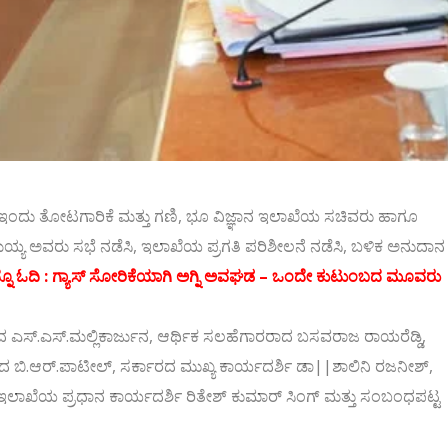
ಂದು ತೋಟಗಾರಿಕೆ ಮತ್ತು ಗಣಿ, ಭೂ ವಿಜ್ಞಾನ ಇಲಾಖೆಯ ಸಚಿವರು ಹಾಗೂ
ಮಯ್ಯ ಅವರು ಸಭೆ ನಡೆಸಿ, ಇಲಾಖೆಯ ಪ್ರಗತಿ ಪರಿಶೀಲನೆ ನಡೆಸಿ, ಬಳಿಕ ಅನುದಾನ
ನೂ ಓದಿ :
ಗ್ಯಾಸ್ ಸೋರಿಕೆಯಾಗಿ ಅಗ್ನಿ ಅವಘಡ – ಒಂದೇ ಕುಟುಂಬದ ಮೂವರು
ದ ಎಸ್.ಎಸ್.ಮಲ್ಲಿಕಾರ್ಜುನ, ಆರ್ಥಿಕ ಸಲಹೆಗಾರರಾದ ಬಸವರಾಜ ರಾಯರೆಡ್ಡಿ,
ಿ.ಆರ್.ಪಾಟೀಲ್, ಸರ್ಕಾರದ ಮುಖ್ಯ ಕಾರ್ಯದರ್ಶಿ ಡಾ||ಶಾಲಿನಿ ರಜನೀಶ್,
ಇಲಾಖೆಯ ಪ್ರಧಾನ ಕಾರ್ಯದರ್ಶಿ ರಿತೇಶ್ ಕುಮಾರ್ ಸಿಂಗ್ ಮತ್ತು ಸಂಬಂಧಪಟ್ಟ