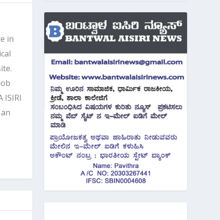
e in
cal
ite.
job
 ISIRI
 an