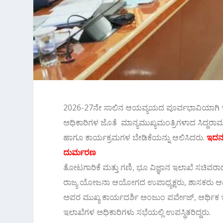
2026-27ನೇ ಸಾಲಿನ‌ ಆಯವ್ಯಯದ ಪೂರ್ವಭಾವಿಯಾಗಿ ಇ
ಅಧಿಕಾರಿಗಳ ಜೊತೆ ಮಾನ್ಯಮುಖ್ಯಮಂತ್ರಿಗಳಾದ ಸಿದ್ದರಾ
ಹಾಗೂ ಕಾರ್ಯಕ್ರಮಗಳ ಬೇಡಿಕೆಯನ್ನು ಆಲಿಸಿದರು.
ಇದನ್
ದುರ್ಮರಣ
ತೋಟಗಾರಿಕೆ ಮತ್ತು ಗಣಿ, ಭೂ ವಿಜ್ಞಾನ ಇಲಾಖೆ ಸಚಿವರಾ
ರಾಜ್ಯ ಯೋಜನಾ ಆಯೋಗದ ಉಪಾಧ್ಯಕ್ಷರು, ಶಾಸಕರು ಆದ ಬ
ಅಪರ ಮುಖ್ಯ ಕಾರ್ಯದರ್ಶಿ ಅಂಜುಂ ಪರ್ವೇಜ್, ಆರ್ಥಿಕ 
ಇಲಾಖೆಗಳ ಅಧಿಕಾರಿಗಳು ಸಭೆಯಲ್ಲಿ ಉಪಸ್ಥಿತರಿದ್ದರು.