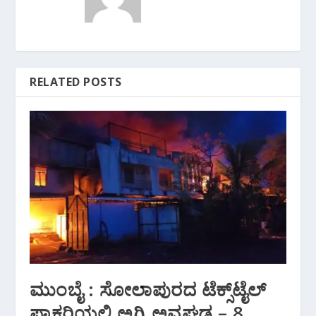
RELATED POSTS
ಮುಂಬೈ : ಸೋಲಾಪುರದ ಟೆಕ್ಸ್‌ಟೈಲ್‌
ಫ್ಯಾಕ್ಟರಿಯಲ್ಲಿ ಅಗ್ನಿ ಅವಘಡ – 8