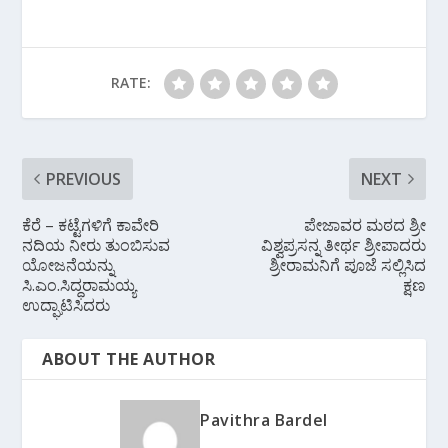
b
e
s
gr
l
o
st
A
a
o
p
m
RATE:
k
p
PREVIOUS
NEXT
ಕೆರೆ – ಕಟ್ಟೆಗಳಿಗೆ ಕಾವೇರಿ
ಪೇಜಾವರ ಮಠದ ಶ್ರೀ
ನದಿಯ ನೀರು ತುಂಬಿಸುವ
ವಿಶ್ವಪ್ರಸನ್ನ ತೀರ್ಥ ಶ್ರೀಪಾದರು
ಯೋಜನೆಯನ್ನು
ಶ್ರೀರಾಮನಿಗೆ ಪೂಜೆ ಸಲ್ಲಿಸಿದ
ಸಿ.ಎಂ.ಸಿದ್ಧರಾಮಯ್ಯ
ಕ್ಷಣ
ಉದ್ಘಾಟಿಸಿದರು
ABOUT THE AUTHOR
Pavithra Bardel