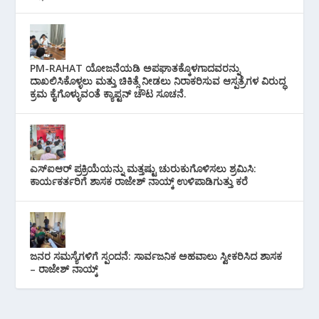
PM-RAHAT ಯೋಜನೆಯಡಿ ಅಪಘಾತಕ್ಕೊಳಗಾದವರನ್ನು
ದಾಖಲಿಸಿಕೊಳ್ಳಲು ಮತ್ತು ಚಿಕಿತ್ಸೆ ನೀಡಲು ನಿರಾಕರಿಸುವ ಆಸ್ಪತ್ರೆಗಳ ವಿರುದ್ಧ
ಕ್ರಮ ಕೈಗೊಳ್ಳುವಂತೆ ಕ್ಯಾಪ್ಟನ್ ಚೌಟ ಸೂಚನೆ.
ಎಸ್‌ಐಆರ್ ಪ್ರಕ್ರಿಯೆಯನ್ನು ಮತ್ತಷ್ಟು ಚುರುಕುಗೊಳಿಸಲು ಶ್ರಮಿಸಿ:
ಕಾರ್ಯಕರ್ತರಿಗೆ ಶಾಸಕ ರಾಜೇಶ್ ನಾಯ್ಕ್ ಉಳಿಪಾಡಿಗುತ್ತು ಕರೆ
ಜನರ ಸಮಸ್ಯೆಗಳಿಗೆ ಸ್ಪಂದನೆ: ಸಾರ್ವಜನಿಕ ಅಹವಾಲು ಸ್ವೀಕರಿಸಿದ ಶಾಸಕ
– ರಾಜೇಶ್ ನಾಯ್ಕ್