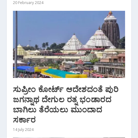
20 February 2024
ಸುಪ್ರೀಂ ಕೋರ್ಟ್ ಆದೇಶದಂತೆ ಪುರಿ
ಜಗನ್ನಾಥ ದೇಗುಲ ರತ್ನ ಭಂಡಾರದ
ಬಾಗಿಲು ತೆರೆಯಲು ಮುಂದಾದ
ಸರ್ಕಾರ
14 July 2024