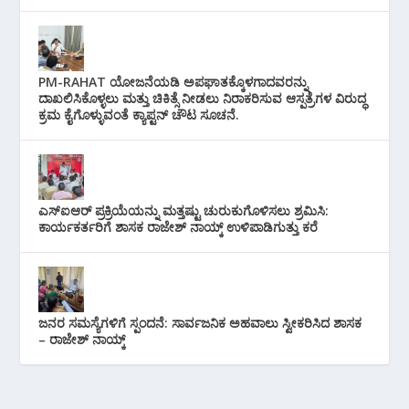
PM-RAHAT ಯೋಜನೆಯಡಿ ಅಪಘಾತಕ್ಕೊಳಗಾದವರನ್ನು
ದಾಖಲಿಸಿಕೊಳ್ಳಲು ಮತ್ತು ಚಿಕಿತ್ಸೆ ನೀಡಲು ನಿರಾಕರಿಸುವ ಆಸ್ಪತ್ರೆಗಳ ವಿರುದ್ಧ
ಕ್ರಮ ಕೈಗೊಳ್ಳುವಂತೆ ಕ್ಯಾಪ್ಟನ್ ಚೌಟ ಸೂಚನೆ.
ಎಸ್‌ಐಆರ್ ಪ್ರಕ್ರಿಯೆಯನ್ನು ಮತ್ತಷ್ಟು ಚುರುಕುಗೊಳಿಸಲು ಶ್ರಮಿಸಿ:
ಕಾರ್ಯಕರ್ತರಿಗೆ ಶಾಸಕ ರಾಜೇಶ್ ನಾಯ್ಕ್ ಉಳಿಪಾಡಿಗುತ್ತು ಕರೆ
ಜನರ ಸಮಸ್ಯೆಗಳಿಗೆ ಸ್ಪಂದನೆ: ಸಾರ್ವಜನಿಕ ಅಹವಾಲು ಸ್ವೀಕರಿಸಿದ ಶಾಸಕ
– ರಾಜೇಶ್ ನಾಯ್ಕ್