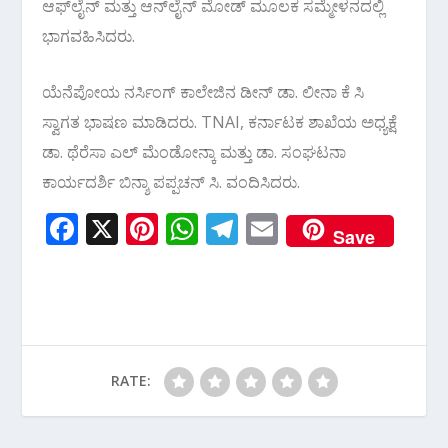
ಆಫ್‌ಲೈನ್ ಮತ್ತು ಆನ್‌ಲೈನ್ ಮೋಡ್ ಮೂಲಕ ಸಮ್ಮೇಳನದಲ್ಲಿ
ಭಾಗವಹಿಸಿದರು.
ಯೆನೆಪೋಯ ನರ್ಸಿಂಗ್ ಕಾಲೇಜಿನ ಡೀನ್ ಡಾ. ಲೀನಾ ಕೆ ಸಿ
ಸ್ವಾಗತ ಭಾಷಣ ಮಾಡಿದರು. TNAI, ಕರ್ನಾಟಕ ಶಾಖೆಯ ಅಧ್ಯಕ್ಷೆ
ಡಾ. ಥೆರೆಸಾ ಎಲ್ ಮೆಂಡೋನ್ಕಾ ಮತ್ತು ಡಾ. ಸಂಘಟನಾ
ಕಾರ್ಯದರ್ಶಿ ಬಿನ್ಶಾ ಪಪ್ಪಚನ್ ಸಿ. ವಂದಿಸಿದರು.
F
X
Pi
W
T
E
Save
ac
nt
h
el
m
e
er
at
e
ai
b
e
s
gr
l
o
st
A
a
o
p
m
RATE:
k
p