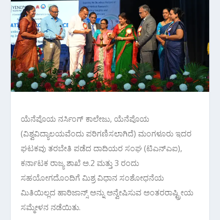
ಯೆನೆಪೊಯ ನರ್ಸಿಂಗ್ ಕಾಲೇಜು, ಯೆನೆಪೊಯ
(ವಿಶ್ವವಿದ್ಯಾಲಯವೆಂದು ಪರಿಗಣಿಸಲಾಗಿದೆ) ಮಂಗಳೂರು ಇದರ
ಘಟಕವು ತರಬೇತಿ ಪಡೆದ ದಾದಿಯರ ಸಂಘ (ಟಿಎನ್‌ಎಐ),
ಕರ್ನಾಟಕ ರಾಜ್ಯ ಶಾಖೆ ಅ.2 ಮತ್ತು 3 ರಂದು
ಸಹಯೋಗದೊಂದಿಗೆ ಮಿಶ್ರ ವಿಧಾನ ಸಂಶೋಧನೆಯ
ಮಿತಿಯಿಲ್ಲದ ಹಾರಿಜಾನ್ಸ್ ಅನ್ನು ಅನ್ವೇಷಿಸುವ ಅಂತರರಾಷ್ಟ್ರೀಯ
ಸಮ್ಮೇಳನ ನಡೆಯಿತು.