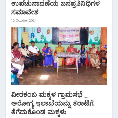
ಉಪಚುನಾವಣೆಯ ಜನಪ್ರತಿನಿಧಿಗಳ
ಸಮಾವೇಶ
15 October 2024
ವೀರಕಂಬ ಮಕ್ಕಳ ಗ್ರಾಮಸಭೆ _
ಅರೋಗ್ಯ ಇಲಾಖೆಯನ್ನು ತರಾಟೆಗೆ
ತೆಗೆದುಕೊಂಡ ಮಕ್ಕಳು