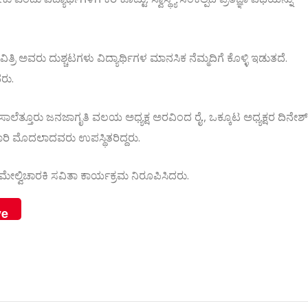
ವಿತ್ರಿ ಅವರು ದುಶ್ಚಟಗಳು ವಿದ್ಯಾರ್ಥಿಗಳ ಮಾನಸಿಕ ನೆಮ್ಮದಿಗೆ ಕೊಳ್ಳಿ ಇಡುತದೆ.
ರು.
 ಆಳ್ವ ಸಾಲೆತ್ತೂರು ಜನಜಾಗೃತಿ ವಲಯ ಅಧ್ಯಕ್ಷ ಅರವಿಂದ ರೈ., ಒಕ್ಕೂಟ ಅಧ್ಯಕ್ಷರ ದಿನೇಶ
ಂಡಾರಿ ಮೊದಲಾದವರು ಉಪಸ್ಥಿತರಿದ್ದರು.
ಲಯ ಮೇಲ್ವಿಚಾರಕಿ ಸವಿತಾ ಕಾರ್ಯಕ್ರಮ ನಿರೂಪಿಸಿದರು.
ve