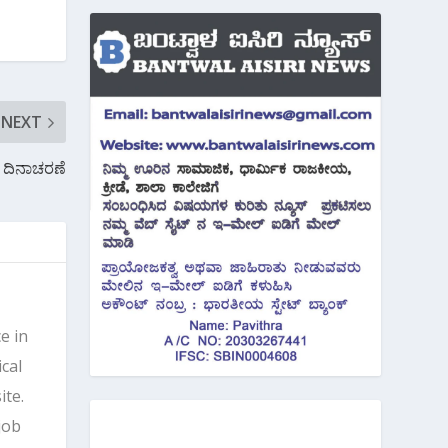
NEXT
ಾಶ ದಿನಾಚರಣೆ
e in
cal
ite.
job