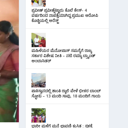
i
s
p
r
l
ಪ್ರವೀಣ್ ಪ್ರವೀಣ್ನೆಟ್ಟಾರು ಕೊಲೆ ಕೇಸ್‌- 4
t
p
ವರ್ಷದಿಂದ ನಾಪತ್ತೆಯಾಗಿದ್ದ ಪ್ರಮುಖ ಆರೋಪಿ
a
ಕೊಚ್ಚಿಯಲ್ಲಿ ಅರೆಸ್ಟ್‌
m
ಮಹಿಳೆಯರ ಮೆನೋಪಾಸ್ ಸಮಸ್ಯೆಗೆ ರಾಜ್ಯ
ಸರ್ಕಾರ ವಿಶೇಷ ನೀತಿ – ನಟಿ ರಮ್ಯಾ ಬ್ರ್ಯಾಂಡ್
ಅಂಬಾಸಿಡರ್
ಪಾಕಿಸ್ತಾನದಲ್ಲಿ ಶಾಂತಿ ರ‍್ಯಾಲಿ ವೇಳೆ ಭೀಕರ ಬಾಂಬ್
ಸ್ಫೋಟ – 13 ಮಂದಿ ಸಾವು, 18 ಮಂದಿಗೆ ಗಾಯ
ಭಾರೀ ಮಳೆಗೆ ಮನೆ ಛಾವಣಿ ಕುಸಿತ : ಸ್ಥಳಕ್ಕೆ