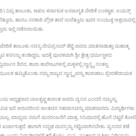
ರಸ್ಟ್(ರಿ.) ವಿಟ್ಲ ತಾಲೂಕು, ಅಖಿಲ ಕರ್ನಾಟಕ ಜನಜಾಗೃತಿ ವೇದಿಕೆ ಬಂಟ್ವಾಳ, ಲಯನ್ಸ್
ಲೆತ್ತೂರು, ಹಾಗೂ ಸರಕಾರಿ ಪ್ರೌಡ ಶಾಲೆ ಸಾಲೆತ್ತೂರು ಇವರ ಸಂಯುಕ್ತ ಆಶ್ರಯದಲ್ಲಿ
್ತೂರು ಇಲ್ಲಿ ನಡೆಸಲಾಯಿತು.
ದಿಕೆ ತಾಲೂಕು ಸದಸ್ಯ ದೇವಿಪ್ರಸಾದ್ ಶೆಟ್ಟಿ ಅವರು ಮಾತನಾಡುತ್ತಾ ಮಹಾತ್ಮ
ಸನ್ನು ಕಂಡಿದ್ದರು, ಇದಕ್ಕೆ ಪೂರಕವಾಗಿ ಶ್ರೀ ಕ್ಷೇತ್ರ ಧರ್ಮಸ್ಥಳದ
್ಜನ ಶಿಬಿರ, ಶಾಲಾ ಕಾಲೇಜುಗಳಲ್ಲಿ ಮಕ್ಕಳಲ್ಲಿ ಸ್ವಾಸ್ಥ್ಯ ಸಂಕಲ್ಪ
ಮೂಲಕ ಹಮ್ಮಿಕೊಂಡು ನಮ್ಮ ರಾಜ್ಯದ ಸ್ವಾಸ್ಥ್ಯವನ್ನು ಕಾಪಾಡಲು ಪ್ರೇರಣೆದಾಯಕ
ಲಯ ಅಧ್ಯಕ್ಷರಾದ ಬಾಲಕೃಷ್ಣ ಕಾರಂತ ಅವರು ವ್ಯಸನ ಎಂದರೆ ನಮ್ಮನ್ನು
್ಲಿ ವಿಷ ಇದೆ ಆದುದರಿಂದ ಅಂತವರ ಸಹವಾಸವನ್ನು ಮಾಡಬಾರದು. ವಿದ್ಯಾರ್ಥಿಗಳು
ಿಯಲ್ಲ. ಮಾಧ್ಯಮ ನಮಗೆ ಮನರಂಜನೆಗೆ ಮಾತ್ರ. ಸಿನಿಮಾದಲ್ಲಿ ಹೊಗೆ ಬಿಟ್ಟರೆ ಕೋಟ
 ಖರ್ಚಾಗುತ್ತದೆ. ಹಾಗಾಗಿ ಸದೃಢ ಮನಸ್ಸನ್ನು ಗಟ್ಟಿಯಾಗಿಸಬೇಕು. ವ್ಯಸನದ ಕಡೆ
ು ವಿದ್ಯಾರ್ಥಿಗಳಿಗೆ ಕರೆ ಕೊಟ್ಟು. ಸ್ವಾಸ್ಥ್ಯ ಸಂಕಲ್ಪದ ಪ್ರತಿಜ್ಞಾ ವಿಧಿಯನ್ನು