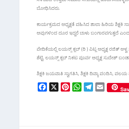
ಬೋಧಿಸಿದರು.
ಕಾರ್ಯಕ್ರಮದ ಅಧ್ಯಕ್ಷತೆ ವಹಿಸಿದ ಶಾಲಾ ಹಿರಿಯ ಶಿಕ್ಷಕಿ ಸಾ
ಅವುಗಳಿಂದ ದೂರ ಇದ್ದರೆ ಬಾಳು ಬಂಗಾರವಗುತ್ತದೆ ಎಂದ
ವೇದಿಕೆಯಲ್ಲಿ ಲಯನ್ಸ್ ಕ್ಲಬ್ (ರಿ ) ವಿಟ್ಲ ಅಧ್ಯಕ್ಷ ರಜಿತ್
ಶೆಟ್ಟಿ. ಲಯನ್ಸ್ ಕ್ಲಬ್ ನಿಕಟ ಪೂರ್ವ ಅಧ್ಯಕ್ಷ ಸುದೇಶ್ ಬ
ಶಿಕ್ಷಕಿ ಜಯವಾತಿ ಸ್ವಾಗತಿಸಿ, ಶಿಕ್ಷಕಿ ದಿವ್ಯಾ ವಂದಿಸಿ, ವ
F
X
Pi
W
T
E
Sa
ac
nt
h
el
m
e
er
at
e
ai
b
e
s
gr
l
o
st
A
a