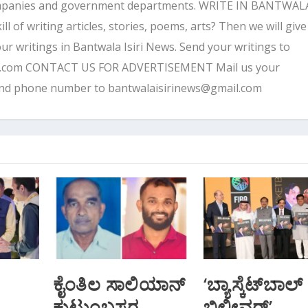
companies and government departments. WRITE IN BANTWALA
 of writing articles, stories, poems, arts? Then we will give
ur writings in Bantwala Isiri News. Send your writings to
l.com CONTACT US FOR ADVERTISEMENT Mail us your
and phone number to bantwalaisirinews@gmail.com
ಕೈಂತಿಲ ಸಾಲಿಯಾನ್
‘ಬ್ಯಾಸ್ಕೆಟ್‌ಬಾಲ್
ಕುಟುಂಬಸ್ಥರ
ಬಿಲೀವರ್’