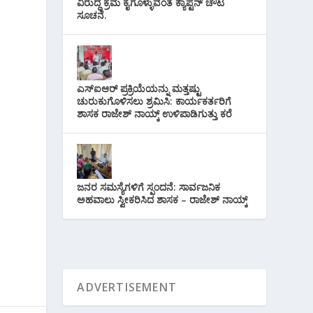
ವಿರುದ್ಧ ಕ್ರಮ ಕೈಗೊಳ್ಳುವಂತೆ ಕ್ಯಾಪ್ಟನ್ ಚೌಟ
ಸೂಚನೆ.
ಎಸ್‌ಐಆರ್ ಪ್ರಕ್ರಿಯೆಯನ್ನು ಮತ್ತಷ್ಟು
ಚುರುಕುಗೊಳಿಸಲು ಶ್ರಮಿಸಿ: ಕಾರ್ಯಕರ್ತರಿಗೆ
ಶಾಸಕ ರಾಜೇಶ್ ನಾಯ್ಕ್ ಉಳಿಪಾಡಿಗುತ್ತು ಕರೆ
್
ಜನರ ಸಮಸ್ಯೆಗಳಿಗೆ ಸ್ಪಂದನೆ: ಸಾರ್ವಜನಿಕ
ಅಹವಾಲು ಸ್ವೀಕರಿಸಿದ ಶಾಸಕ – ರಾಜೇಶ್ ನಾಯ್ಕ್