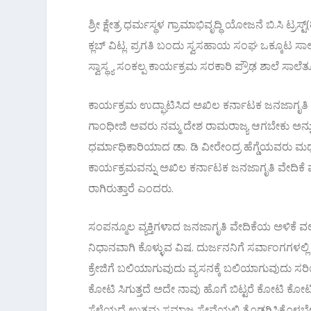
ಶ್ರೀ ಕ್ಷೇತ್ರ ಧರ್ಮಸ್ಥಳ ಗ್ರಾಮಾಭಿವೃದ್ಧಿ ಯೋಜನೆ ಬಿ.ಸಿ ಟ್
ಕ್ಲಬ್ ವಿಟ್ಲ. ಪ್ರಗತಿ ಬಂದು ಸ್ವಸಹಾಯ ಸಂಘ ಒಕ್ಕೂಟ ಸಾ
ಸ್ವಾಸ್ಥ್ಯ ಸಂಕಲ್ಪ ಕಾರ್ಯಕ್ರಮ ಸರಕಾರಿ ಪ್ರೌಢ ಶಾಲೆ ಸಾಲೆತ
ಕಾರ್ಯಕ್ರಮ ಉದ್ಘಾಟಿಸಿದ ಅಖಿಲ ಕರ್ನಾಟಕ ಜನಜಾಗೃತಿ ವೇ
ಗಾಂಧೀಜಿ ಅವರು ನಮ್ಮ ದೇಶ ರಾಮರಾಜ್ಯ ಆಗಬೇಕು ಅನ್ನುವ ಕನ
ಧರ್ಮಾಧಿಕಾರಿಯಾದ ಡಾ. ಡಿ ವೀರೇಂದ್ರ ಹೆಗ್ಡೆಯವರು ಮಧ್ಯವರ
ಕಾರ್ಯಕ್ರಮವನ್ನು ಅಖಿಲ ಕರ್ನಾಟಕ ಜನಜಾಗೃತಿ ವೇದಿಕೆ 
ರಾಗಿರುತ್ತಾರೆ ಎಂದರು.
ಸಂಪನ್ಮೂಲ ವ್ಯಕ್ತಿಗಳಾದ ಜನಜಾಗೃತಿ ವೇದಿಕೆಯ ಅಳಿಕೆ ವ
ನಿಧಾನವಾಗಿ ಕೊಳ್ಳುವ ವಿಷ. ದುರ್ಜನನಿಗೆ ಸರ್ವಾಂಗಗಳಲ
ಕ್ರೇಜಿಗೆ ಬಲಿಯಾಗುವುದು ವ್ಯಸನಕ್ಕೆ ಬಲಿಯಾಗುವುದು ಸರ
ಕೋಟಿ ಸಿಗುತ್ತದೆ ಅದೇ ನಾವು ಹೊಗೆ ಬಿಟ್ಟರೆ ಕೋಟಿ ಕೋಟಿ
ಸೆಳೆಯದೆ ಉತ್ತಮ ಸಮಾಜ ಸೇವೆಯಲ್ಲಿ ತೊಡಗಿಸಿಕೊಳ್ಳಬೇಕು ಎಂದ