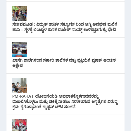
ಸಜೀಪಮೂಡ : ವಿದ್ಯುತ್ ಶಾರ್ಟ್ ಸರ್ಕ್ಯೂಟ್‌ ನಿಂದ ಅಗ್ನಿ ಅವಘಡ ಮನೆಗೆ
ಹಾನಿ – ಸ್ಥಳಕ್ಕೆ ಬಂಟ್ವಾಳ ಶಾಸಕ ರಾಜೇಶ್ ನಾಯ್ಕ್ ಉಳಿಪ್ಪಾಡಿಗುತ್ತು ಭೇಟಿ
ಖಾಸಗಿ ಶಾಲೆಗಳಿಂದ ಸರ್ಕಾರಿ ಶಾಲೆಗಳ ದತ್ತು ಪ್ರಕ್ರಿಯೆಗೆ ಪ್ರಕಾಶ್ ಅಂಚನ್
ಆಕ್ಷೇಪ
PM-RAHAT ಯೋಜನೆಯಡಿ ಅಪಘಾತಕ್ಕೊಳಗಾದವರನ್ನು
ದಾಖಲಿಸಿಕೊಳ್ಳಲು ಮತ್ತು ಚಿಕಿತ್ಸೆ ನೀಡಲು ನಿರಾಕರಿಸುವ ಆಸ್ಪತ್ರೆಗಳ ವಿರುದ್ಧ
ಕ್ರಮ ಕೈಗೊಳ್ಳುವಂತೆ ಕ್ಯಾಪ್ಟನ್ ಚೌಟ ಸೂಚನೆ.