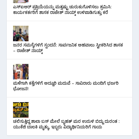
ಎಸ್‌ಐಆರ್ ಪ್ರಕ್ರಿಯೆಯನ್ನು ಮತ್ತಷ್ಟು ಚುರುಕುಗೊಳಿಸಲು ಶ್ರಮಿಸಿ:
ಕಾರ್ಯಕರ್ತರಿಗೆ ಶಾಸಕ ರಾಜೇಶ್ ನಾಯ್ಕ್ ಉಳಿಪಾಡಿಗುತ್ತು ಕರೆ
ಜನರ ಸಮಸ್ಯೆಗಳಿಗೆ ಸ್ಪಂದನೆ: ಸಾರ್ವಜನಿಕ ಅಹವಾಲು ಸ್ವೀಕರಿಸಿದ ಶಾಸಕ
– ರಾಜೇಶ್ ನಾಯ್ಕ್
ಮಳೆಗಾಗಿ ಕತ್ತೆಗಳಿಗೆ ಅದ್ದೂರಿ ಮದುವೆ – ಸಾವಿರಾರು ಮಂದಿಗೆ ಭರ್ಜರಿ
ಭೋಜನ!
ಚಲಿಸುತ್ತಿದ್ದ ಶಾಲಾ ಬಸ್ ಮೇಲೆ ಬೃಹತ್ ಮರ ಉರುಳಿ ಬಿದ್ದು ದುರಂತ :
ಯುಕೆಜಿ ಬಾಲಕಿ ಮೃತ್ಯು, ಇಬ್ಬರು ವಿದ್ಯಾರ್ಥಿನಿಯರಿಗೆ ಗಾಯ