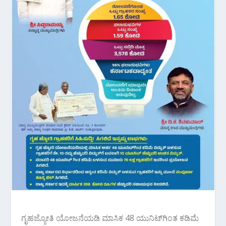
ಗೃಹಜ್ಯೋತಿ ಯೋಜನೆಯಡಿ ಮಾಸಿಕ 48 ಯುನಿಟ್‌ಗಿಂತ ಕಡಿಮೆ