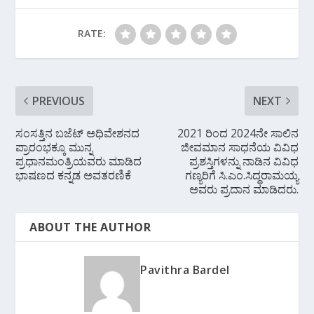
o
st
A
a
o
p
m
RATE:
k
p
PREVIOUS
NEXT
ಸಂಸತ್ತಿನ ಬಜೆಟ್ ಅಧಿವೇಶನದ
2021 ರಿಂದ 2024ನೇ ಸಾಲಿನ
ಪ್ರಾರಂಭಕ್ಕೂ ಮುನ್ನ
ಜೀವಮಾನ ಸಾಧನೆಯ ವಿವಿಧ
ಪ್ರಧಾನಮಂತ್ರಿಯವರು ಮಾಡಿದ
ಪ್ರಶಸ್ತಿಗಳನ್ನು ನಾಡಿನ ವಿವಿಧ
ಭಾಷಣದ ಕನ್ನಡ ಅವತರಣಿಕೆ
ಗಣ್ಯರಿಗೆ ಸಿ.ಎಂ.ಸಿದ್ಧರಾಮಯ್ಯ
ಅವರು ಪ್ರದಾನ ಮಾಡಿದರು.
ABOUT THE AUTHOR
Pavithra Bardel