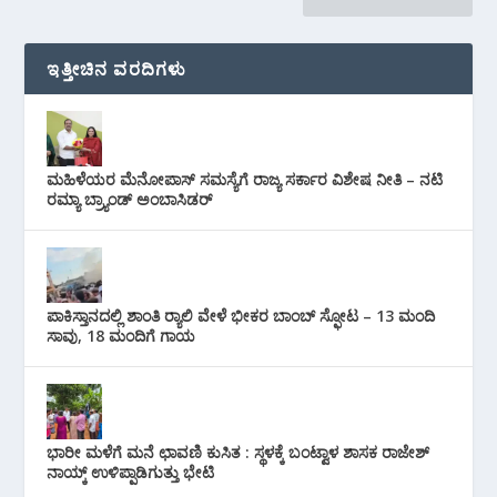
ಇತ್ತೀಚಿನ ವರದಿಗಳು
ಮಹಿಳೆಯರ ಮೆನೋಪಾಸ್ ಸಮಸ್ಯೆಗೆ ರಾಜ್ಯ ಸರ್ಕಾರ ವಿಶೇಷ ನೀತಿ – ನಟಿ
ರಮ್ಯಾ ಬ್ರ್ಯಾಂಡ್ ಅಂಬಾಸಿಡರ್
ಪಾಕಿಸ್ತಾನದಲ್ಲಿ ಶಾಂತಿ ರ‍್ಯಾಲಿ ವೇಳೆ ಭೀಕರ ಬಾಂಬ್ ಸ್ಫೋಟ – 13 ಮಂದಿ
ಸಾವು, 18 ಮಂದಿಗೆ ಗಾಯ
ಭಾರೀ ಮಳೆಗೆ ಮನೆ ಛಾವಣಿ ಕುಸಿತ : ಸ್ಥಳಕ್ಕೆ ಬಂಟ್ವಾಳ ಶಾಸಕ ರಾಜೇಶ್
ನಾಯ್ಕ್ ಉಳಿಪ್ಪಾಡಿಗುತ್ತು ಭೇಟಿ