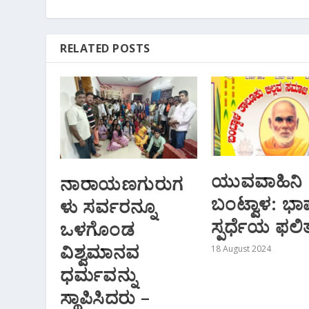
RELATED POSTS
ಯುವವಾಹಿನಿ
ನಾರಾಯಣಗುರುಗ
ಬಂಟ್ವಾಳ: ಭ
ಳು ಸರ್ವರನ್ನೂ
ಸ್ಪರ್ಧೆಯ ಫಲ
ಒಳಗೊಂಡ
ವಿಶ್ವಮಾನವ
18 August 2024
ಧರ್ಮವನ್ನು
ಸ್ಥಾಪಿಸಿದರು –