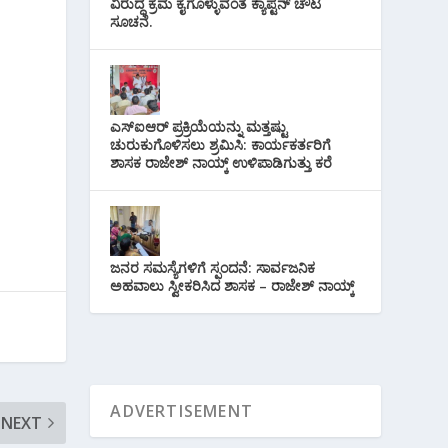
ವಿರುದ್ಧ ಕ್ರಮ ಕೈಗೊಳ್ಳುವಂತೆ ಕ್ಯಾಪ್ಟನ್ ಚೌಟ
ಸೂಚನೆ.
ಎಸ್‌ಐಆರ್ ಪ್ರಕ್ರಿಯೆಯನ್ನು ಮತ್ತಷ್ಟು
ಚುರುಕುಗೊಳಿಸಲು ಶ್ರಮಿಸಿ: ಕಾರ್ಯಕರ್ತರಿಗೆ
ಶಾಸಕ ರಾಜೇಶ್ ನಾಯ್ಕ್ ಉಳಿಪಾಡಿಗುತ್ತು ಕರೆ
ಜನರ ಸಮಸ್ಯೆಗಳಿಗೆ ಸ್ಪಂದನೆ: ಸಾರ್ವಜನಿಕ
ಅಹವಾಲು ಸ್ವೀಕರಿಸಿದ ಶಾಸಕ – ರಾಜೇಶ್ ನಾಯ್ಕ್
NEXT