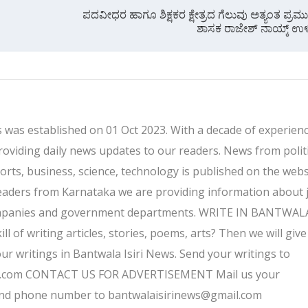
ಪದವೀಧರ ಹಾಗೂ ಶಿಕ್ಷಕರ ಕ್ಷೇತ್ರದ ಗೆಲುವು ಅತ್ಯಂತ ಪ್ರಮ
ಶಾಸಕ ರಾಜೇಶ್ ನಾಯ್ಕ್ ಉಳಿಪ್
 was established on 01 Oct 2023. With a decade of experienc
providing daily news updates to our readers. News from politi
ports, business, science, technology is published on the webs
eaders from Karnataka we are providing information about 
companies and government departments. WRITE IN BANTWALA
 of writing articles, stories, poems, arts? Then we will give
ur writings in Bantwala Isiri News. Send your writings to
l.com CONTACT US FOR ADVERTISEMENT Mail us your
and phone number to bantwalaisirinews@gmail.com