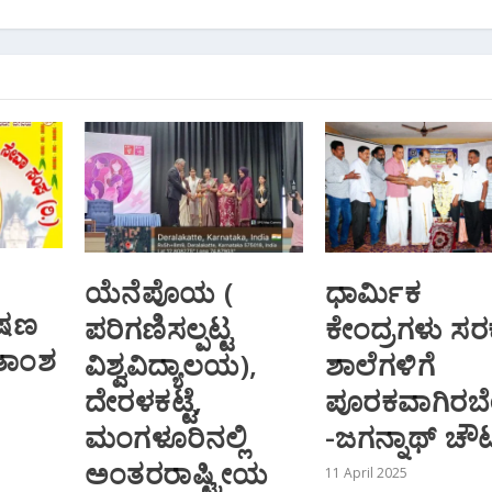
ಯೆನೆಪೊಯ (
ಧಾರ್ಮಿಕ
ಾಷಣ
ಪರಿಗಣಿಸಲ್ಪಟ್ಟ
ಕೇಂದ್ರಗಳು ಸರ
ಿತಾಂಶ
ವಿಶ್ವವಿದ್ಯಾಲಯ),
ಶಾಲೆಗಳಿಗೆ
ದೇರಳಕಟ್ಟೆ,
ಪೂರಕವಾಗಿರಬೆ
ಮಂಗಳೂರಿನಲ್ಲಿ
-ಜಗನ್ನಾಥ್ ಚೌ
ಅಂತರರಾಷ್ಟ್ರೀಯ
11 April 2025