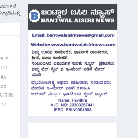
ುಖವಾಗಿದೆ –
ಪಾಡಿಗುತ್ತು
e in
cal
ite.
job
 ISIRI
 an