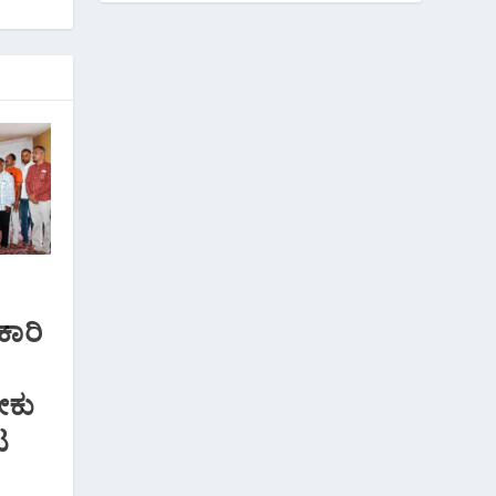
ಕಾರಿ
ೕಕು
ಟ