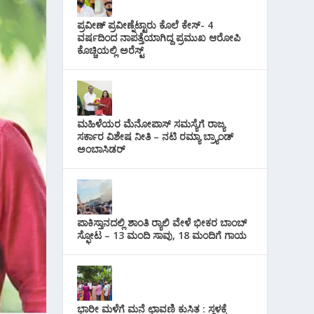
i
s
p
r
l
ಪ್ರವೀಣ್ ಪ್ರವೀಣ್ನೆಟ್ಟಾರು ಕೊಲೆ ಕೇಸ್‌- 4
t
p
ವರ್ಷದಿಂದ ನಾಪತ್ತೆಯಾಗಿದ್ದ ಪ್ರಮುಖ ಆರೋಪಿ
a
ಕೊಚ್ಚಿಯಲ್ಲಿ ಅರೆಸ್ಟ್‌
m
ಮಹಿಳೆಯರ ಮೆನೋಪಾಸ್ ಸಮಸ್ಯೆಗೆ ರಾಜ್ಯ
ಸರ್ಕಾರ ವಿಶೇಷ ನೀತಿ – ನಟಿ ರಮ್ಯಾ ಬ್ರ್ಯಾಂಡ್
ಅಂಬಾಸಿಡರ್
ಪಾಕಿಸ್ತಾನದಲ್ಲಿ ಶಾಂತಿ ರ‍್ಯಾಲಿ ವೇಳೆ ಭೀಕರ ಬಾಂಬ್
ಸ್ಫೋಟ – 13 ಮಂದಿ ಸಾವು, 18 ಮಂದಿಗೆ ಗಾಯ
ಭಾರೀ ಮಳೆಗೆ ಮನೆ ಛಾವಣಿ ಕುಸಿತ : ಸ್ಥಳಕ್ಕೆ