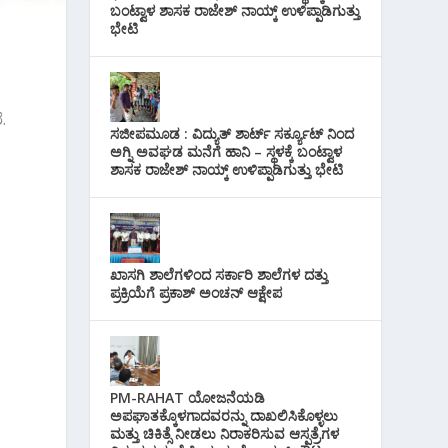
ಬಂಟ್ವಾಳ ಶಾಸಕ ರಾಜೇಶ್ ನಾಯ್ಕ್ ಉಳಿಪ್ಪಾಡಿಗುತ್ತು
ಭೇಟಿ
.
ಸಜೀಪಮೂಡ : ವಿದ್ಯುತ್ ಶಾರ್ಟ್ ಸರ್ಕ್ಯೂಟ್‌ ನಿಂದ
ಅಗ್ನಿ ಅವಘಡ ಮನೆಗೆ ಹಾನಿ – ಸ್ಥಳಕ್ಕೆ ಬಂಟ್ವಾಳ
ಶಾಸಕ ರಾಜೇಶ್ ನಾಯ್ಕ್ ಉಳಿಪ್ಪಾಡಿಗುತ್ತು ಭೇಟಿ
ಖಾಸಗಿ ಶಾಲೆಗಳಿಂದ ಸರ್ಕಾರಿ ಶಾಲೆಗಳ ದತ್ತು
ಪ್ರಕ್ರಿಯೆಗೆ ಪ್ರಕಾಶ್ ಅಂಚನ್ ಆಕ್ಷೇಪ
PM-RAHAT ಯೋಜನೆಯಡಿ
ಅಪಘಾತಕ್ಕೊಳಗಾದವರನ್ನು ದಾಖಲಿಸಿಕೊಳ್ಳಲು
ಮತ್ತು ಚಿಕಿತ್ಸೆ ನೀಡಲು ನಿರಾಕರಿಸುವ ಆಸ್ಪತ್ರೆಗಳ