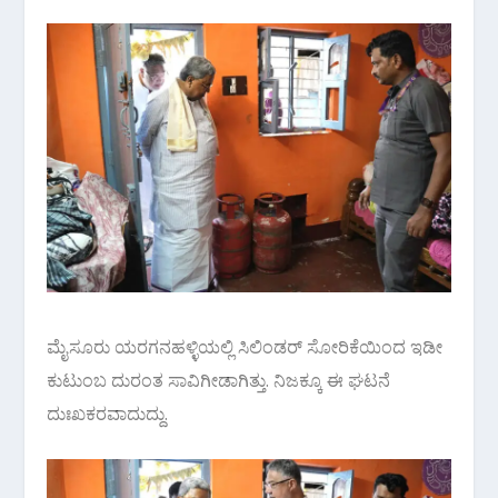
ಮೈಸೂರು ಯರಗನಹಳ್ಳಿಯಲ್ಲಿ ಸಿಲಿಂಡರ್ ಸೋರಿಕೆಯಿಂದ ಇಡೀ
ಕುಟುಂಬ ದುರಂತ ಸಾವಿಗೀಡಾಗಿತ್ತು. ನಿಜಕ್ಕೂ ಈ ಘಟನೆ
ದುಃಖಕರವಾದುದ್ದು.