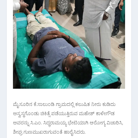
ಮೈಸೂರಿನ ಕೆ.ಸಾಲುಂಡಿ ಗ್ರಾಮದಲ್ಲಿ ಕಲುಷಿತ ನೀರು ಕುಡಿದು
ಅಸ್ವಸ್ಥಗೊಂಡು ಚಿಕಿತ್ಸೆ ಪಡೆಯುತ್ತಿರುವ ಮಹೇಶ್ ಕಾಳೇಗೌಡ
ಅವರನ್ನು ಸಿ.ಎಂ. ಸಿದ್ಧರಾಮಯ್ಯ ಭೇಟಿಯಾಗಿ ಆರೋಗ್ಯ ವಿಚಾರಿಸಿ,
ಶೀಘ್ರ ಗುಣಮುಖರಾಗುವಂತೆ ಹಾರೈಸಿದರು.