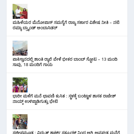
ಮಹಿಳೆಯರ ಮೆನೋಪಾಸ್ ಸಮಸ್ಯೆಗೆ ರಾಜ್ಯ ಸರ್ಕಾರ ವಿಶೇಷ ನೀತಿ – ನಟಿ
ರಮ್ಯಾ ಬ್ರ್ಯಾಂಡ್ ಅಂಬಾಸಿಡರ್
ಪಾಕಿಸ್ತಾನದಲ್ಲಿ ಶಾಂತಿ ರ‍್ಯಾಲಿ ವೇಳೆ ಭೀಕರ ಬಾಂಬ್ ಸ್ಫೋಟ – 13 ಮಂದಿ
ಸಾವು, 18 ಮಂದಿಗೆ ಗಾಯ
ಭಾರೀ ಮಳೆಗೆ ಮನೆ ಛಾವಣಿ ಕುಸಿತ : ಸ್ಥಳಕ್ಕೆ ಬಂಟ್ವಾಳ ಶಾಸಕ ರಾಜೇಶ್
ನಾಯ್ಕ್ ಉಳಿಪ್ಪಾಡಿಗುತ್ತು ಭೇಟಿ
ಸಜೀಪಮೂಡ : ವಿದ್ಯುತ್ ಶಾರ್ಟ್ ಸರ್ಕ್ಯೂಟ್‌ ನಿಂದ ಅಗ್ನಿ ಅವಘಡ ಮನೆಗೆ