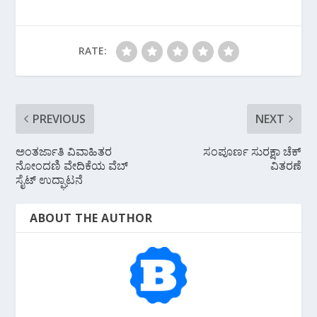
b
e
s
gr
l
o
st
A
a
o
p
m
RATE:
k
p
PREVIOUS
NEXT
ಅಂತರ್ಜಾತಿ ವಿವಾಹಿತರ
ಸಂಪೂರ್ಣ ಸುರಕ್ಷಾ ಚೆಕ್
ನೋಂದಣಿ ವೇದಿಕೆಯ ವೆಬ್
ವಿತರಣೆ
ಸೈಟ್ ಉದ್ಘಾಟನೆ
ABOUT THE AUTHOR