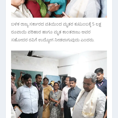
ಬಳಿಕ ರಾಜ್ಯ ಸರ್ಕಾರದ ವತಿಯಿಂದ ಮೃತರ ಕುಟುಂಬಕ್ಕೆ 5 ಲಕ್ಷ
ರೂಪಾಯಿ ಪರಿಹಾರ ಹಾಗೂ ಮೃತ ಕಾಂತರಾಜು ಅವರ
ಸಹೋದರ ರವಿಗೆ ಉದ್ಯೋಗ ನೀಡಲಾಗುವುದು ಎಂದರು.