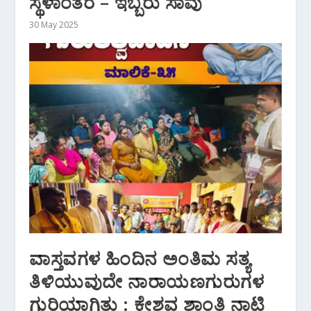
ಸ್ಥಳಾಂತರ – ಇಬ್ಬರು ಸಾವು
30 May 2025
ವಾಸ್ತವಗಳ ಹಿಂದಿನ ಅಂತಿಮ ಸತ್ಯ
ತಿಳಿಯುವುದೇ ನಾರಾಯಣಗುರುಗಳ
ಗುರಿಯಾಗಿತ್ತು : ಕೇಶವ ಶಾಂತಿ ನಾಟಿ