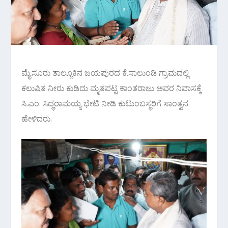
ಮೈಸೂರು ತಾಲ್ಲೂಕಿನ‌ ಜಯಪುರದ ಕೆ.ಸಾಲುಂಡಿ ಗ್ರಾಮದಲ್ಲಿ
ಕಲುಷಿತ ನೀರು ಕುಡಿದು ಮೃತಪಟ್ಟ ಕಾಂತರಾಜು ಅವರ ನಿವಾಸಕ್ಕೆ
ಸಿ.ಎಂ. ಸಿದ್ಧರಾಮಯ್ಯ ಭೇಟಿ ನೀಡಿ ಕುಟುಂಬಸ್ಥರಿಗೆ ಸಾಂತ್ವನ
ಹೇಳಿದರು.