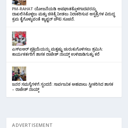
PM-RAHAT ಯೋಜನೆಯಡಿ ಅಪಘಾತಕ್ಕೊಳಗಾದವರನ್ನು
ದಾಖಲಿಸಿಕೊಳ್ಳಲು ಮತ್ತು ಚಿಕಿತ್ಸೆ ನೀಡಲು ನಿರಾಕರಿಸುವ ಆಸ್ಪತ್ರೆಗಳ ವಿರುದ್ಧ
ಕ್ರಮ ಕೈಗೊಳ್ಳುವಂತೆ ಕ್ಯಾಪ್ಟನ್ ಚೌಟ ಸೂಚನೆ.
ಎಸ್‌ಐಆರ್ ಪ್ರಕ್ರಿಯೆಯನ್ನು ಮತ್ತಷ್ಟು ಚುರುಕುಗೊಳಿಸಲು ಶ್ರಮಿಸಿ:
ಕಾರ್ಯಕರ್ತರಿಗೆ ಶಾಸಕ ರಾಜೇಶ್ ನಾಯ್ಕ್ ಉಳಿಪಾಡಿಗುತ್ತು ಕರೆ
ಜನರ ಸಮಸ್ಯೆಗಳಿಗೆ ಸ್ಪಂದನೆ: ಸಾರ್ವಜನಿಕ ಅಹವಾಲು ಸ್ವೀಕರಿಸಿದ ಶಾಸಕ
– ರಾಜೇಶ್ ನಾಯ್ಕ್