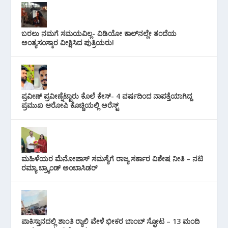
ಬರಲು ನಮಗೆ ಸಮಯವಿಲ್ಲ- ವಿಡಿಯೋ ಕಾಲ್‌ನಲ್ಲೇ ತಂದೆಯ
ಅಂತ್ಯಸಂಸ್ಕಾರ ವೀಕ್ಷಿಸಿದ ಪುತ್ರಿಯರು!
ಪ್ರವೀಣ್ ಪ್ರವೀಣ್ನೆಟ್ಟಾರು ಕೊಲೆ ಕೇಸ್‌- 4 ವರ್ಷದಿಂದ ನಾಪತ್ತೆಯಾಗಿದ್ದ
ಪ್ರಮುಖ ಆರೋಪಿ ಕೊಚ್ಚಿಯಲ್ಲಿ ಅರೆಸ್ಟ್‌
ಮಹಿಳೆಯರ ಮೆನೋಪಾಸ್ ಸಮಸ್ಯೆಗೆ ರಾಜ್ಯ ಸರ್ಕಾರ ವಿಶೇಷ ನೀತಿ – ನಟಿ
ರಮ್ಯಾ ಬ್ರ್ಯಾಂಡ್ ಅಂಬಾಸಿಡರ್
ಪಾಕಿಸ್ತಾನದಲ್ಲಿ ಶಾಂತಿ ರ‍್ಯಾಲಿ ವೇಳೆ ಭೀಕರ ಬಾಂಬ್ ಸ್ಫೋಟ – 13 ಮಂದಿ