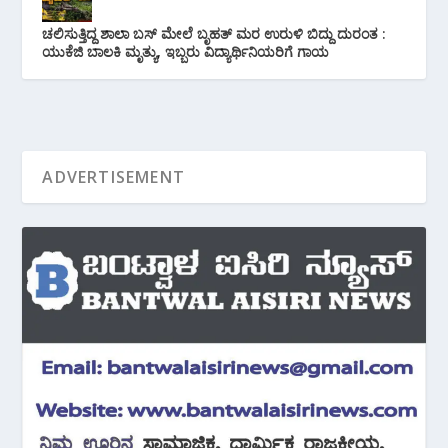
ಚಲಿಸುತ್ತಿದ್ದ ಶಾಲಾ ಬಸ್ ಮೇಲೆ ಬೃಹತ್ ಮರ ಉರುಳಿ ಬಿದ್ದು ದುರಂತ :
ಯುಕೆಜಿ ಬಾಲಕಿ ಮೃತ್ಯು, ಇಬ್ಬರು ವಿದ್ಯಾರ್ಥಿನಿಯರಿಗೆ ಗಾಯ