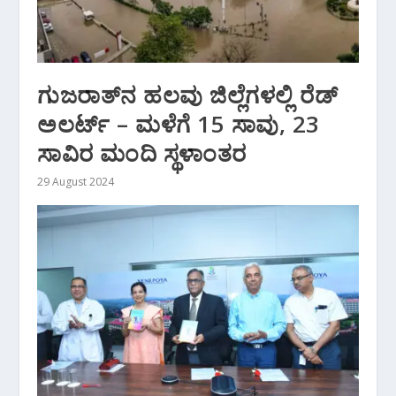
ಗುಜರಾತ್‌ನ ಹಲವು ಜಿಲ್ಲೆಗಳಲ್ಲಿ ರೆಡ್
ಅಲರ್ಟ್ – ಮಳೆಗೆ 15 ಸಾವು, 23
ಸಾವಿರ ಮಂದಿ ಸ್ಥಳಾಂತರ
29 August 2024