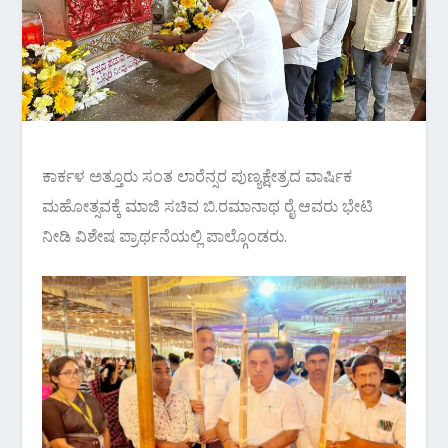
ಕಾರ್ಕಳ ಅತ್ತೂರು ಸಂತ ಲಾರೆನ್ಸರ ಪುಣ್ಯಕ್ಷೇತ್ರದ ವಾರ್ಷಿಕ
ಮಹೋತ್ಸವಕ್ಕೆ ಮಾಜಿ ಸಚಿವ ಬಿ.ರಮಾನಾಥ ರೈ ಆವರು ಭೇಟಿ
ನೀಡಿ ವಿಶೇಷ ಪ್ರಾರ್ಥನೆಯಲ್ಲಿ ಪಾಲ್ಗೊಂಡರು.