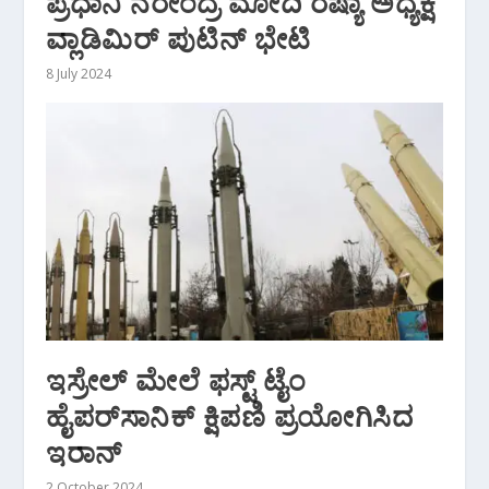
ಪ್ರಧಾನಿ ನರೇಂದ್ರ ಮೋದಿ ರಷ್ಯಾ ಅಧ್ಯಕ್ಷ
ವ್ಲಾಡಿಮಿರ್ ಪುಟಿನ್ ಭೇಟಿ
8 July 2024
ಇಸ್ರೇಲ್‌ ಮೇಲೆ ಫಸ್ಟ್‌ ಟೈಂ
ಹೈಪರ್‌ಸಾನಿಕ್‌ ಕ್ಷಿಪಣಿ ಪ್ರಯೋಗಿಸಿದ
ಇರಾನ್‌
2 October 2024