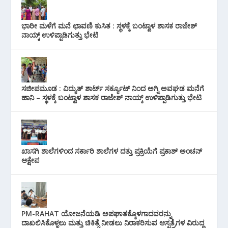
ಭಾರೀ ಮಳೆಗೆ ಮನೆ ಛಾವಣಿ ಕುಸಿತ : ಸ್ಥಳಕ್ಕೆ ಬಂಟ್ವಾಳ ಶಾಸಕ ರಾಜೇಶ್
ನಾಯ್ಕ್ ಉಳಿಪ್ಪಾಡಿಗುತ್ತು ಭೇಟಿ
ಸಜೀಪಮೂಡ : ವಿದ್ಯುತ್ ಶಾರ್ಟ್ ಸರ್ಕ್ಯೂಟ್‌ ನಿಂದ ಅಗ್ನಿ ಅವಘಡ ಮನೆಗೆ
ಹಾನಿ – ಸ್ಥಳಕ್ಕೆ ಬಂಟ್ವಾಳ ಶಾಸಕ ರಾಜೇಶ್ ನಾಯ್ಕ್ ಉಳಿಪ್ಪಾಡಿಗುತ್ತು ಭೇಟಿ
ಖಾಸಗಿ ಶಾಲೆಗಳಿಂದ ಸರ್ಕಾರಿ ಶಾಲೆಗಳ ದತ್ತು ಪ್ರಕ್ರಿಯೆಗೆ ಪ್ರಕಾಶ್ ಅಂಚನ್
ಆಕ್ಷೇಪ
PM-RAHAT ಯೋಜನೆಯಡಿ ಅಪಘಾತಕ್ಕೊಳಗಾದವರನ್ನು
ದಾಖಲಿಸಿಕೊಳ್ಳಲು ಮತ್ತು ಚಿಕಿತ್ಸೆ ನೀಡಲು ನಿರಾಕರಿಸುವ ಆಸ್ಪತ್ರೆಗಳ ವಿರುದ್ಧ