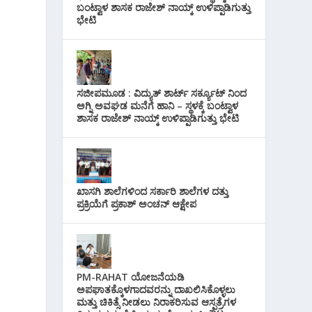
ಬಂಟ್ವಾಳ ಶಾಸಕ ರಾಜೇಶ್ ನಾಯ್ಕ್ ಉಳಿಪ್ಪಾಡಿಗುತ್ತು
ಭೇಟಿ
ಸಜೀಪಮೂಡ : ವಿದ್ಯುತ್ ಶಾರ್ಟ್ ಸರ್ಕ್ಯೂಟ್‌ ನಿಂದ
ಅಗ್ನಿ ಅವಘಡ ಮನೆಗೆ ಹಾನಿ – ಸ್ಥಳಕ್ಕೆ ಬಂಟ್ವಾಳ
ಶಾಸಕ ರಾಜೇಶ್ ನಾಯ್ಕ್ ಉಳಿಪ್ಪಾಡಿಗುತ್ತು ಭೇಟಿ
ಖಾಸಗಿ ಶಾಲೆಗಳಿಂದ ಸರ್ಕಾರಿ ಶಾಲೆಗಳ ದತ್ತು
ಪ್ರಕ್ರಿಯೆಗೆ ಪ್ರಕಾಶ್ ಅಂಚನ್ ಆಕ್ಷೇಪ
PM-RAHAT ಯೋಜನೆಯಡಿ
ಅಪಘಾತಕ್ಕೊಳಗಾದವರನ್ನು ದಾಖಲಿಸಿಕೊಳ್ಳಲು
ಮತ್ತು ಚಿಕಿತ್ಸೆ ನೀಡಲು ನಿರಾಕರಿಸುವ ಆಸ್ಪತ್ರೆಗಳ