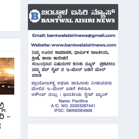
ಿ
ರಿ –
ದ