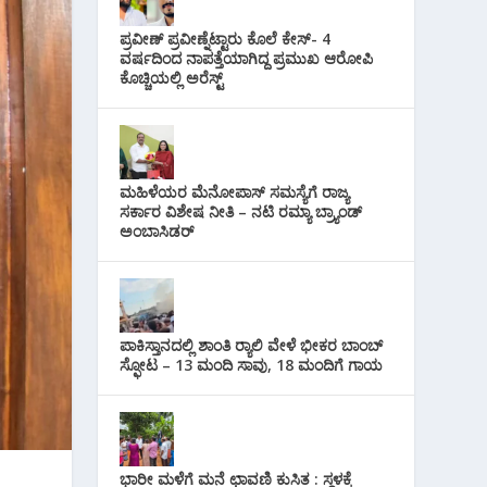
i
s
p
r
l
ಪ್ರವೀಣ್ ಪ್ರವೀಣ್ನೆಟ್ಟಾರು ಕೊಲೆ ಕೇಸ್‌- 4
t
p
ವರ್ಷದಿಂದ ನಾಪತ್ತೆಯಾಗಿದ್ದ ಪ್ರಮುಖ ಆರೋಪಿ
a
ಕೊಚ್ಚಿಯಲ್ಲಿ ಅರೆಸ್ಟ್‌
m
ಮಹಿಳೆಯರ ಮೆನೋಪಾಸ್ ಸಮಸ್ಯೆಗೆ ರಾಜ್ಯ
ಸರ್ಕಾರ ವಿಶೇಷ ನೀತಿ – ನಟಿ ರಮ್ಯಾ ಬ್ರ್ಯಾಂಡ್
ಅಂಬಾಸಿಡರ್
ಪಾಕಿಸ್ತಾನದಲ್ಲಿ ಶಾಂತಿ ರ‍್ಯಾಲಿ ವೇಳೆ ಭೀಕರ ಬಾಂಬ್
ಸ್ಫೋಟ – 13 ಮಂದಿ ಸಾವು, 18 ಮಂದಿಗೆ ಗಾಯ
ಭಾರೀ ಮಳೆಗೆ ಮನೆ ಛಾವಣಿ ಕುಸಿತ : ಸ್ಥಳಕ್ಕೆ