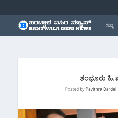
ಸುದ್ದಿ
ಶಂಭೂರು ಹಿ.ಪ
Posted by
Pavithra Bardel