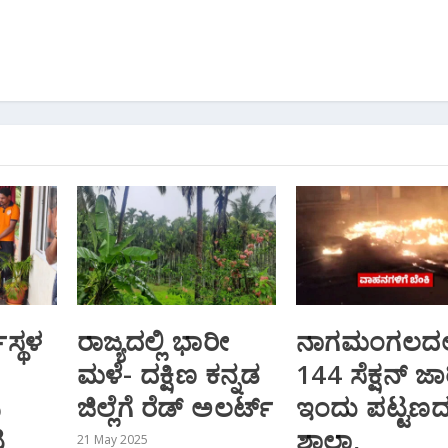
ಮಸ್ಥಳ
ರಾಜ್ಯದಲ್ಲಿ ಭಾರೀ
ನಾಗಮಂಗಲದಲ್ಲ
ಮಳೆ- ದಕ್ಷಿಣ ಕನ್ನಡ
144 ಸೆಕ್ಷನ್‌ ಜಾ
ಿ
ಜಿಲ್ಲೆಗೆ ರೆಡ್ ಅಲರ್ಟ್
ಇಂದು ಪಟ್ಟಣ
ಲ
ಶಾಲಾ,
21 May 2025