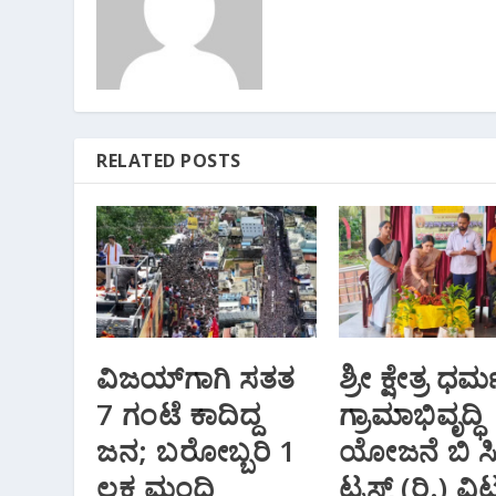
RELATED POSTS
ವಿಜಯ್‌ಗಾಗಿ ಸತತ
ಶ್ರೀ ಕ್ಷೇತ್ರ ಧರ್
7 ಗಂಟೆ ಕಾದಿದ್ದ
ಗ್ರಾಮಾಭಿವೃದ್ಧಿ
ಜನ; ಬರೋಬ್ಬರಿ 1
ಯೋಜನೆ ಬಿ ಸ
ಲಕ್ಷ ಮಂದಿ
ಟ್ರಸ್ಟ್ (ರಿ.) ವಿಟ್