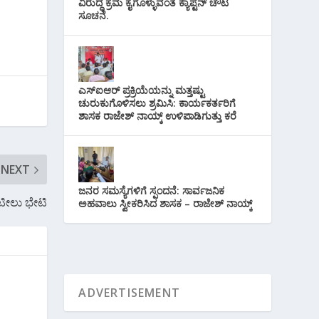
ವಿರುದ್ಧ ಕ್ರಮ ಕೈಗೊಳ್ಳುವಂತೆ ಕ್ಯಾಪ್ಟನ್ ಚೌಟ
ಸೂಚನೆ.
ಎಸ್‌ಐಆರ್ ಪ್ರಕ್ರಿಯೆಯನ್ನು ಮತ್ತಷ್ಟು
ಚುರುಕುಗೊಳಿಸಲು ಶ್ರಮಿಸಿ: ಕಾರ್ಯಕರ್ತರಿಗೆ
ಶಾಸಕ ರಾಜೇಶ್ ನಾಯ್ಕ್ ಉಳಿಪಾಡಿಗುತ್ತು ಕರೆ
NEXT
ಜನರ ಸಮಸ್ಯೆಗಳಿಗೆ ಸ್ಪಂದನೆ: ಸಾರ್ವಜನಿಕ
ಟೀಲು ಭೇಟಿ
ಅಹವಾಲು ಸ್ವೀಕರಿಸಿದ ಶಾಸಕ – ರಾಜೇಶ್ ನಾಯ್ಕ್