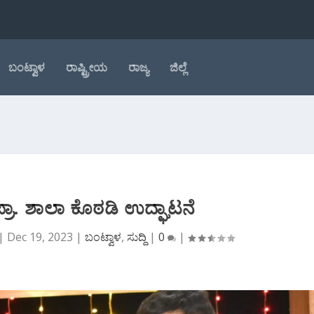
ಬಂಟ್ವಾಳ
ರಾಷ್ಟ್ರೀಯ
ರಾಜ್ಯ
ಜಿಲ್ಲೆ
್ರಾ. ಶಾಲಾ ಕೊಠಡಿ ಉದ್ಘಾಟನೆ
|
Dec 19, 2023
|
ಬಂಟ್ವಾಳ
,
ಸುದ್ದಿ
|
0
|