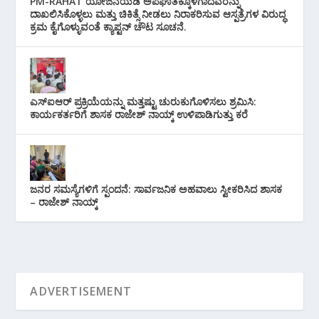
PM-RAHAT ಯೋಜನೆಯಡಿ ಅಪಘಾತಕ್ಕೊಳಗಾದವರನ್ನು
ದಾಖಲಿಸಿಕೊಳ್ಳಲು ಮತ್ತು ಚಿಕಿತ್ಸೆ ನೀಡಲು ನಿರಾಕರಿಸುವ ಆಸ್ಪತ್ರೆಗಳ ವಿರುದ್ಧ
ಕ್ರಮ ಕೈಗೊಳ್ಳುವಂತೆ ಕ್ಯಾಪ್ಟನ್ ಚೌಟ ಸೂಚನೆ.
ಎಸ್‌ಐಆರ್ ಪ್ರಕ್ರಿಯೆಯನ್ನು ಮತ್ತಷ್ಟು ಚುರುಕುಗೊಳಿಸಲು ಶ್ರಮಿಸಿ:
ಕಾರ್ಯಕರ್ತರಿಗೆ ಶಾಸಕ ರಾಜೇಶ್ ನಾಯ್ಕ್ ಉಳಿಪಾಡಿಗುತ್ತು ಕರೆ
ಜನರ ಸಮಸ್ಯೆಗಳಿಗೆ ಸ್ಪಂದನೆ: ಸಾರ್ವಜನಿಕ ಅಹವಾಲು ಸ್ವೀಕರಿಸಿದ ಶಾಸಕ
– ರಾಜೇಶ್ ನಾಯ್ಕ್