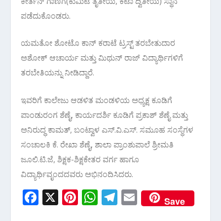
ಕೀರ್ತನ್ ಗಾಣಿಗ(ಕುಮಿಟೆ ತೃತೀಯ, ಕಟಾ ದ್ವಿತೀಯ) ಸ್ಥಾನ
ಪಡೆದುಕೊಂಡರು.
ಯಮತೋ ಶೋಟೊ ಕಾನ್ ಕರಾಟೆ ಟ್ರಸ್ಟ್ ತರಬೇತುದಾರ
ಅಶೋಕ್ ಆಚಾರ್ಯ ಮತ್ತು ಮಿಥುನ್ ರಾಜ್ ವಿದ್ಯಾರ್ಥಿಗಳಿಗೆ‌
ತರಬೇತಿಯನ್ನು ನೀಡಿದ್ದಾರೆ.
ಇವರಿಗೆ ಕಾಲೇಜು ಆಡಳಿತ ಮಂಡಳಿಯ ಅಧ್ಯಕ್ಷ ಕೂಡಿಗೆ
ಪಾಂಡುರಂಗ ಶೆಣೈ, ಕಾರ್ಯದರ್ಶಿ ಕೂಡಿಗೆ ಪ್ರಕಾಶ್ ಶೆಣೈ ಮತ್ತು
ಅನಿರುದ್ಧ ಕಾಮತ್, ಬಂಟ್ವಾಳ ಎಸ್.ವಿ.ಎಸ್. ಸಮೂಹ ಸಂಸ್ಥೆಗಳ
ಸಂಚಾಲಕಿ ಕೆ. ರೇಖಾ ಶೆಣೈ, ಶಾಲಾ ಪ್ರಾಂಶುಪಾಲೆ ಶ್ರೀಮತಿ
ಜೂಲಿ.ಟಿ.ಜೆ, ಶಿಕ್ಷಕ-ಶಿಕ್ಷಕೇತರ ವರ್ಗ ಹಾಗೂ
ವಿದ್ಯಾರ್ಥಿವೃಂದದವರು ಅಭಿನಂದಿಸಿದರು.
F
X
Pi
W
T
E
Save
ac
nt
h
el
m