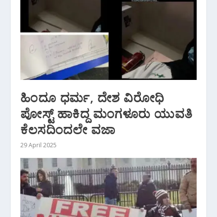
ಹಿಂದೂ ಧರ್ಮ, ದೇಶ ವಿರೋಧಿ
ಪೋಸ್ಟ್‌ ಹಾಕಿದ್ದ ಮಂಗಳೂರು ಯುವತಿ
ಕೆಲಸದಿಂದಲೇ ವಜಾ
29 April 2025