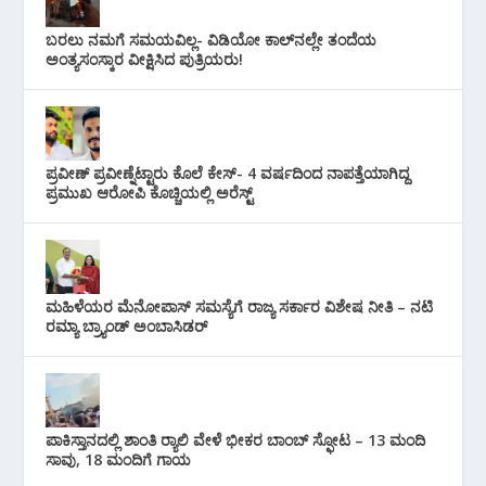
ಬರಲು ನಮಗೆ ಸಮಯವಿಲ್ಲ- ವಿಡಿಯೋ ಕಾಲ್‌ನಲ್ಲೇ ತಂದೆಯ
ಅಂತ್ಯಸಂಸ್ಕಾರ ವೀಕ್ಷಿಸಿದ ಪುತ್ರಿಯರು!
ಪ್ರವೀಣ್ ಪ್ರವೀಣ್ನೆಟ್ಟಾರು ಕೊಲೆ ಕೇಸ್‌- 4 ವರ್ಷದಿಂದ ನಾಪತ್ತೆಯಾಗಿದ್ದ
ಪ್ರಮುಖ ಆರೋಪಿ ಕೊಚ್ಚಿಯಲ್ಲಿ ಅರೆಸ್ಟ್‌
ಮಹಿಳೆಯರ ಮೆನೋಪಾಸ್ ಸಮಸ್ಯೆಗೆ ರಾಜ್ಯ ಸರ್ಕಾರ ವಿಶೇಷ ನೀತಿ – ನಟಿ
ರಮ್ಯಾ ಬ್ರ್ಯಾಂಡ್ ಅಂಬಾಸಿಡರ್
ಪಾಕಿಸ್ತಾನದಲ್ಲಿ ಶಾಂತಿ ರ‍್ಯಾಲಿ ವೇಳೆ ಭೀಕರ ಬಾಂಬ್ ಸ್ಫೋಟ – 13 ಮಂದಿ
ಸಾವು, 18 ಮಂದಿಗೆ ಗಾಯ