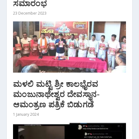
ಸಮಾರಂಭ
23 December 2023
ಮಳಲಿ ಮಟ್ಟಿ ಶ್ರೀ ಕಾಲಭೈರವ
ಮಂಜುನಾಥೇಶ್ವರ ದೇವಸ್ಥಾನ-
ಆಮಂತ್ರಣ ಪತ್ರಿಕೆ ಬಿಡುಗಡೆ
1 January 2024