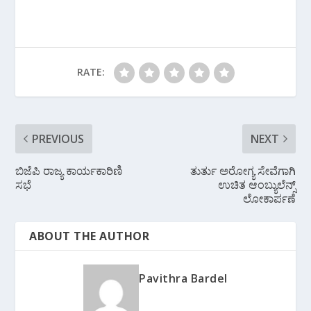
e
er
at
e
ai
b
e
s
gr
l
o
st
A
a
o
p
m
RATE:
k
p
PREVIOUS
NEXT
ಬಿಜೆಪಿ ರಾಜ್ಯ ಕಾರ್ಯಕಾರಿಣಿ
ತುರ್ತು ಅರೋಗ್ಯ ಸೇವೆಗಾಗಿ
ಸಭೆ
ಉಚಿತ ಆಂಬ್ಯುಲೆನ್ಸ್
ಲೋಕಾರ್ಪಣೆ
ABOUT THE AUTHOR
Pavithra Bardel