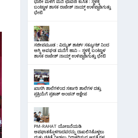
ಭಾರೀ ಮಳೆಗೆ ಮನೆ ಛಾವಣಿ ಕುಸಿತ : ಸ್ಥಳಕ್ಕೆ
ಬಂಟ್ವಾಳ ಶಾಸಕ ರಾಜೇಶ್ ನಾಯ್ಕ್ ಉಳಿಪ್ಪಾಡಿಗುತ್ತು
ಭೇಟಿ
ಸಜೀಪಮೂಡ : ವಿದ್ಯುತ್ ಶಾರ್ಟ್ ಸರ್ಕ್ಯೂಟ್‌ ನಿಂದ
ಅಗ್ನಿ ಅವಘಡ ಮನೆಗೆ ಹಾನಿ – ಸ್ಥಳಕ್ಕೆ ಬಂಟ್ವಾಳ
ಶಾಸಕ ರಾಜೇಶ್ ನಾಯ್ಕ್ ಉಳಿಪ್ಪಾಡಿಗುತ್ತು ಭೇಟಿ
ಖಾಸಗಿ ಶಾಲೆಗಳಿಂದ ಸರ್ಕಾರಿ ಶಾಲೆಗಳ ದತ್ತು
ಪ್ರಕ್ರಿಯೆಗೆ ಪ್ರಕಾಶ್ ಅಂಚನ್ ಆಕ್ಷೇಪ
PM-RAHAT ಯೋಜನೆಯಡಿ
ಅಪಘಾತಕ್ಕೊಳಗಾದವರನ್ನು ದಾಖಲಿಸಿಕೊಳ್ಳಲು
ಮತ್ತು ಚಿಕಿತ್ಸೆ ನೀಡಲು ನಿರಾಕರಿಸುವ ಆಸ್ಪತ್ರೆಗಳ