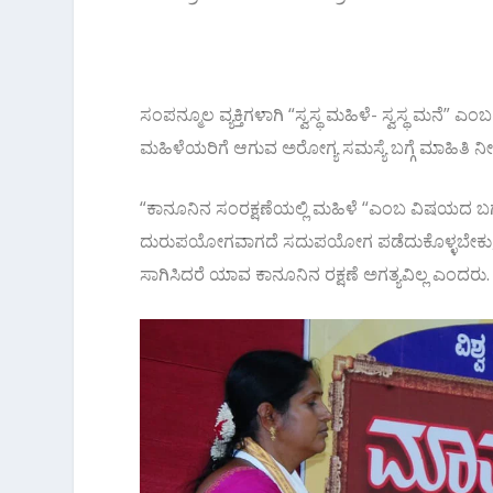
ಸಂಪನ್ಮೂಲ ವ್ಯಕ್ತಿಗಳಾಗಿ “ಸ್ವಸ್ಥ ಮಹಿಳೆ- ಸ್ವಸ್ಥ ಮನೆ” ಎಂಬ 
ಮಹಿಳೆಯರಿಗೆ ಆಗುವ ಅರೋಗ್ಯ ಸಮಸ್ಯೆ ಬಗ್ಗೆ ಮಾಹಿತಿ ನೀ
“ಕಾನೂನಿನ ಸಂರಕ್ಷಣೆಯಲ್ಲಿ ಮಹಿಳೆ “ಎಂಬ ವಿಷಯದ ಬಗ
ದುರುಪಯೋಗವಾಗದೆ ಸದುಪಯೋಗ ಪಡೆದುಕೊಳ್ಳಬೇಕು, ನಮ್
ಸಾಗಿಸಿದರೆ ಯಾವ ಕಾನೂನಿನ ರಕ್ಷಣೆ ಅಗತ್ಯವಿಲ್ಲ ಎಂದರು.