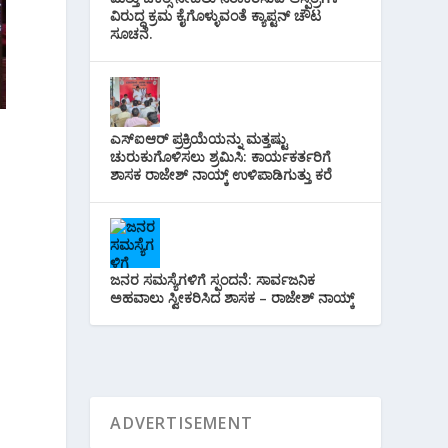
ವಿರುದ್ಧ ಕ್ರಮ ಕೈಗೊಳ್ಳುವಂತೆ ಕ್ಯಾಪ್ಟನ್ ಚೌಟ
ಸೂಚನೆ.
ಎಸ್‌ಐಆರ್ ಪ್ರಕ್ರಿಯೆಯನ್ನು ಮತ್ತಷ್ಟು
ಚುರುಕುಗೊಳಿಸಲು ಶ್ರಮಿಸಿ: ಕಾರ್ಯಕರ್ತರಿಗೆ
ಶಾಸಕ ರಾಜೇಶ್ ನಾಯ್ಕ್ ಉಳಿಪಾಡಿಗುತ್ತು ಕರೆ
ಜನರ ಸಮಸ್ಯೆಗಳಿಗೆ ಸ್ಪಂದನೆ: ಸಾರ್ವಜನಿಕ
ಅಹವಾಲು ಸ್ವೀಕರಿಸಿದ ಶಾಸಕ – ರಾಜೇಶ್ ನಾಯ್ಕ್