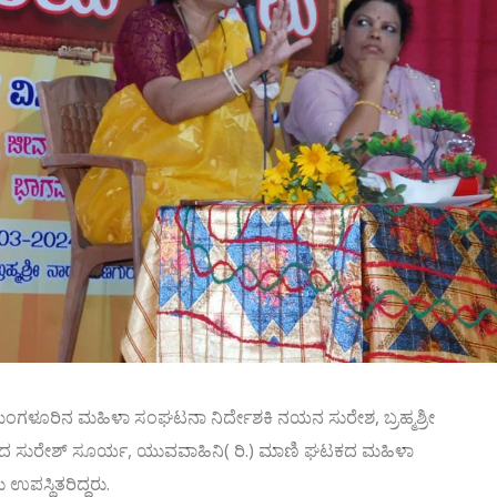
ಿ ಮಂಗಳೂರಿನ ಮಹಿಳಾ ಸಂಘಟನಾ ನಿರ್ದೇಶಕಿ ನಯನ ಸುರೇಶ, ಬ್ರಹ್ಮಶ್ರೀ
ಾದ ಸುರೇಶ್ ಸೂರ್ಯ, ಯುವವಾಹಿನಿ( ರಿ.) ಮಾಣಿ ಘಟಕದ ಮಹಿಳಾ
ಉಪಸ್ಥಿತರಿದ್ದರು.