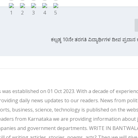
ಕಲ್ಲಡ್ಕ 10ನೇ ತರಗತಿ ವಿದ್ಯಾರ್ಥಿಗಳ ದೀಪ ಪ್ರದಾನ
 was established on 01 Oct 2023. With a decade of experienc
providing daily news updates to our readers. News from politi
ports, business, science, technology is published on the webs
eaders from Karnataka we are providing information about 
companies and government departments. WRITE IN BANTWALA
 of writing articles, stories, poems, arts? Then we will give