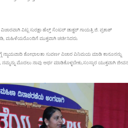
ವಿಚಾರವಾಗಿ ವಿಟ್ಲ ಸುರಕ್ಷಾ ಹೆಲ್ತ್ ಸೆಂಟರ್ ಡಾಕ್ಟರ್ ಗಾಯತ್ರಿ ಜಿ. ಪ್ರಕಾಶ್
ಡಿ, ಮಹಿಳೆಯರೊಂದಿಗೆ ಮುಕ್ತವಾಗಿ ಚರ್ಚಿಸಿದರು.
್ಗೆ ನ್ಯಾಯವಾದಿ ಶೋಭಾಲತಾ ಸುವರ್ಣ ವಿಚಾರ ವಿನಿಮಯ ಮಾಡಿ ಕಾನೂನನ್ನು
ಮನ್ನು ಮೊದಲು ನಾವು ಅರ್ಥ ಮಾಡಿಕೊಳ್ಳಬೇಕು,ಸಂಸ್ಕಾರ ಯುಕ್ತವಾಗಿ ಜೀವ