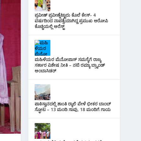
i
s
p
r
l
t
ಪ್ರವೀಣ್ ಪ್ರವೀಣ್ನೆಟ್ಟಾರು ಕೊಲೆ ಕೇಸ್‌- 4
p
a
ವರ್ಷದಿಂದ ನಾಪತ್ತೆಯಾಗಿದ್ದ ಪ್ರಮುಖ ಆರೋಪಿ
ಕೊಚ್ಚಿಯಲ್ಲಿ ಅರೆಸ್ಟ್‌
m
ಮಹಿಳೆಯರ ಮೆನೋಪಾಸ್ ಸಮಸ್ಯೆಗೆ ರಾಜ್ಯ
ಸರ್ಕಾರ ವಿಶೇಷ ನೀತಿ – ನಟಿ ರಮ್ಯಾ ಬ್ರ್ಯಾಂಡ್
ಅಂಬಾಸಿಡರ್
ಪಾಕಿಸ್ತಾನದಲ್ಲಿ ಶಾಂತಿ ರ‍್ಯಾಲಿ ವೇಳೆ ಭೀಕರ ಬಾಂಬ್
ಸ್ಫೋಟ – 13 ಮಂದಿ ಸಾವು, 18 ಮಂದಿಗೆ ಗಾಯ