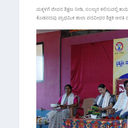
ಮಕ್ಕಳಿಗೆ ಜೀವನ ಶಿಕ್ಷಣ ನೀಡಿ, ಸಂಸ್ಕಾರ ಕಲಿಸುವಲ್ಲಿ 
ಕೊಡಪದವು ಪ್ರಾಥಮಿಕ ಶಾಲಾ ಪದವೀಧರ ಶಿಕ್ಷಕಿ ಆರತಿ ದ