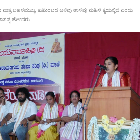
ತಾಯಿ ಪಾತ್ರ ಬಹಳಮುಖ್ಯ, ಕುಟುಂಬದ ಅಳಿವು ಉಳಿವು ಮಹಿಳೆ ಕೈಯಲ್ಲಿದೆ ಎಂದು
ಾಸಪ್ಪ ಹೇಳಿದರು.