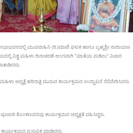
 ಸಭಾಭವನದಲ್ಲಿ ಯುವವಾಹಿನಿ (ರಿ.)ಮಾಣಿ ಘಟಕ ಹಾಗೂ ಬ್ರಹ್ಮಶ್ರೀ ನಾರಾಯಣ
ಯದಲ್ಲಿ ವಿಶ್ವ ಮಹಿಳಾ ದಿನಾಚರಣೆ ಅಂಗವಾಗಿ “ಮಾತೆಯ ಮಡಿಲು” ವಿಚಾರ
ಮಾತಾಡಿದರು.
ಿಳಾ ಅಧ್ಯಕ್ಷೆ ಹರಿನಾಕ್ಷಿ ಮುರುವ ಕಾರ್ಯಕ್ರಮದ ಉದ್ಘಾಟನೆ ನೆರೆವೇರಿಸಿದರು.
ಪೂಜಾರಿ ಕೊಂಕಣಪದವು ಕಾರ್ಯಕ್ರಮದ ಅಧ್ಯಕ್ಷತೆ ವಹಿಸಿದ್ದರು.
ಾರ್ಯಕ್ರಮದ ಪ್ರಸ್ತಾವಿಕ ಮಾಡಿದರು.