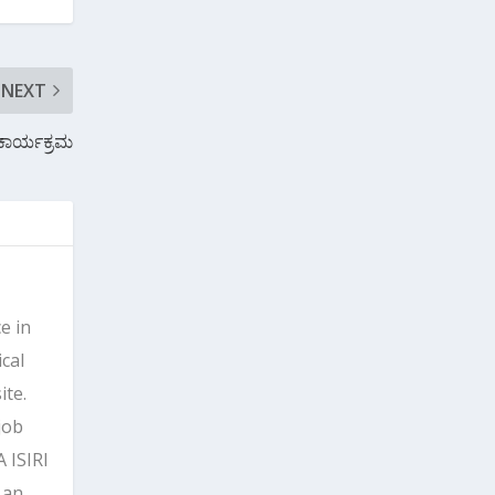
NEXT
 ಕಾರ್ಯಕ್ರಮ
e in
cal
ite.
job
 ISIRI
 an