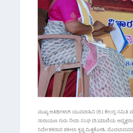
ಮುಖ್ಯ ಅತಿಥಿಗಳಾಗಿ ಯುವವಾಹಿನಿ (ರಿ.) ಕೇಂದ್ರ ಸಮಿತ
ನಾರಾಯಣ ಗುರು ಸೇವಾ ಸಂಘ (ರಿ.)ಮಾಣಿಯ ಅಧ್ಯಕ್ಷರ
ನಿರ್ದೇಶಕರಾದ ಶಕೀಲಾ ಕೃಷ್ಣ ಮಿತ್ತಕೋಡಿ, ಮೊದಲಾದವರು 