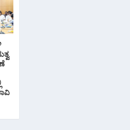
ಿ
ುತ್ವ
ಣೆ
ಿ
ಾವಿ