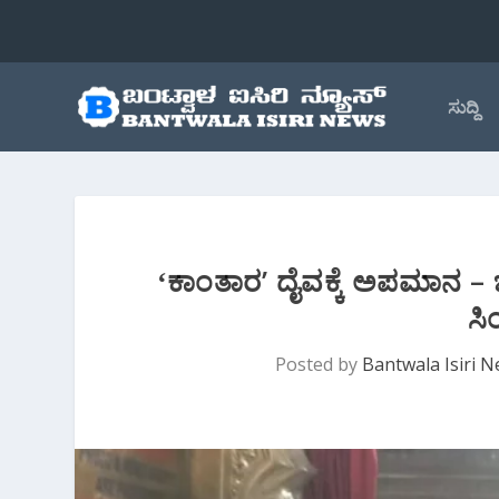
ಸುದ್ದಿ
ʻಕಾಂತಾರʼ ದೈವಕ್ಕೆ ಅಪಮಾನ –
ಸಿ
Posted by
Bantwala Isiri 