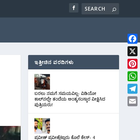
F
a
X
ಇತ್ತೀಚಿನ ವರದಿಗಳು
c
P
e
i
W
b
ಬರಲು ನಮಗೆ ಸಮಯವಿಲ್ಲ- ವಿಡಿಯೋ
n
h
o
T
ಕಾಲ್‌ನಲ್ಲೇ ತಂದೆಯ ಅಂತ್ಯಸಂಸ್ಕಾರ ವೀಕ್ಷಿಸಿದ
t
ಪುತ್ರಿಯರು!
a
o
e
E
e
t
k
l
m
r
s
e
a
e
A
ಪ್ರವೀಣ್ ಪ್ರವೀಣ್ನೆಟ್ಟಾರು ಕೊಲೆ ಕೇಸ್‌- 4
g