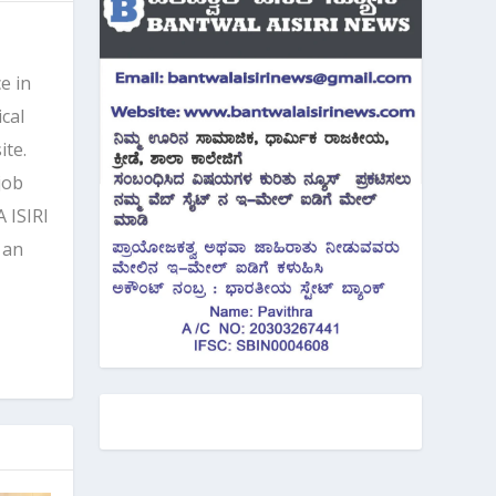
e in
cal
ite.
job
 ISIRI
 an