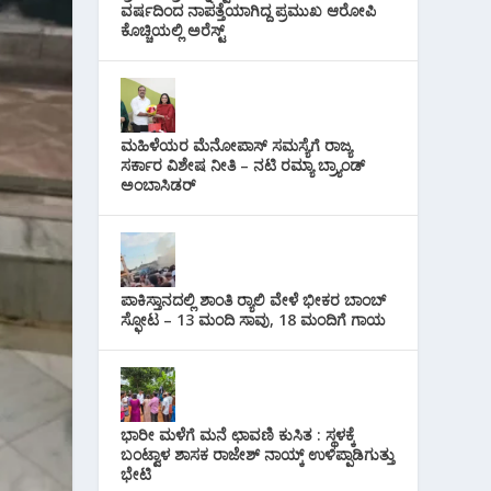
i
ವರ್ಷದಿಂದ ನಾಪತ್ತೆಯಾಗಿದ್ದ ಪ್ರಮುಖ ಆರೋಪಿ
s
p
r
ಕೊಚ್ಚಿಯಲ್ಲಿ ಅರೆಸ್ಟ್‌
l
t
p
a
m
ಮಹಿಳೆಯರ ಮೆನೋಪಾಸ್ ಸಮಸ್ಯೆಗೆ ರಾಜ್ಯ
ಸರ್ಕಾರ ವಿಶೇಷ ನೀತಿ – ನಟಿ ರಮ್ಯಾ ಬ್ರ್ಯಾಂಡ್
ಅಂಬಾಸಿಡರ್
ಪಾಕಿಸ್ತಾನದಲ್ಲಿ ಶಾಂತಿ ರ‍್ಯಾಲಿ ವೇಳೆ ಭೀಕರ ಬಾಂಬ್
ಸ್ಫೋಟ – 13 ಮಂದಿ ಸಾವು, 18 ಮಂದಿಗೆ ಗಾಯ
ಭಾರೀ ಮಳೆಗೆ ಮನೆ ಛಾವಣಿ ಕುಸಿತ : ಸ್ಥಳಕ್ಕೆ
ಬಂಟ್ವಾಳ ಶಾಸಕ ರಾಜೇಶ್ ನಾಯ್ಕ್ ಉಳಿಪ್ಪಾಡಿಗುತ್ತು
ಭೇಟಿ