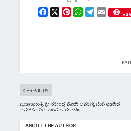
F
X
Pi
W
T
E
Sa
ac
nt
h
el
m
e
er
at
e
ai
b
e
s
gr
l
o
st
A
a
o
p
m
RAT
k
p
PREVIOUS
ಪ್ರಧಾನಮಂತ್ರಿ ಶ್ರೀ ನರೇಂದ್ರ ಮೋದಿ ಅವರನ್ನು ಭೇಟಿ ಮಾಡಿದ
ಅಮೆರಿಕದ ವಿದೇಶಾಂಗ ಕಾರ್ಯದರ್ಶಿ
ABOUT THE AUTHOR