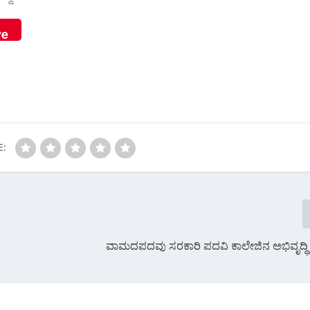
ve
E:
ವಾಮದಪದವು ಸರಕಾರಿ ಪದವಿ ಕಾಲೇಜಿನ ಅಭಿವೃದ್ಧಿ 