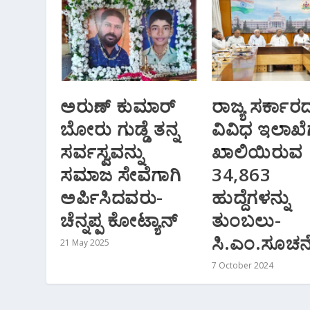
ಅರುಣ್ ಕುಮಾರ್
ರಾಜ್ಯ ಸರ್ಕಾರ
ಬೋರು ಗುಡ್ಡೆ ತನ್ನ
ವಿವಿಧ ಇಲಾಖೆಗ
ಸರ್ವಸ್ವವನ್ನು
ಖಾಲಿಯಿರುವ
ಸಮಾಜ ಸೇವೆಗಾಗಿ
34,863
ಅರ್ಪಿಸಿದವರು-
ಹುದ್ದೆಗಳನ್ನು
ಚೆನ್ನಪ್ಪ ಕೋಟ್ಯಾನ್
ತುಂಬಲು-
ಸಿ.ಎಂ.ಸೂಚನ
21 May 2025
7 October 2024