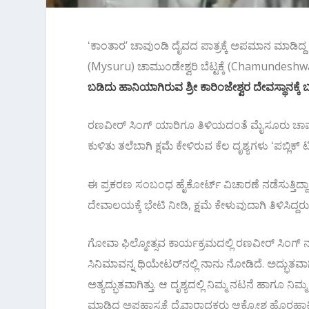
ʻಕಾಂತಾರʼ ಚಾವುಂಡಿ ದೈವದ ಪಾತ್ರಕ್ಕೆ ಅಪಮಾನ ಮಾಡಿದ
(Mysuru) ಚಾಮುಂಡೇಶ್ವರಿ ಬೆಟ್ಟಕ್ಕೆ (Chamundeshwa
ಬಡಿದು ಹಾನಿಯಾಗಿರುವ ಶ್ರೀ ಕಾರಿಂಜೇಶ್ವರ ದೇವಸ್ಥಾನಕ್ಕೆ 
ರಣವೀರ್‌ ಸಿಂಗ್‌ ಯಾರಿಗೂ ತಿಳಿಯದಂತೆ ಮೈಸೂರು ಚಾಮುಂಡೇಶ್
ಕುಳಿತು ತಲೆಬಾಗಿ ಕ್ಷಮೆ ಕೇಳಿರುವ ಕೆಲ ದೃಶ್ಯಗಳು ʻಪಬ್ಲಿಕ್ ಟಿ
ಈ ಪ್ರಕರಣ ಸಂಬಂಧ ಹೈಕೋರ್ಟ್ ವಿಚಾರಣೆ ನಡೆಸುತ್ತಿದ್ದಾಗ, ರ
ದೇವಾಲಯಕ್ಕೆ ಭೇಟಿ ನೀಡಿ, ಕ್ಷಮೆ ಕೇಳುವುದಾಗಿ ತಿಳಿಸಿದ್ದರು
ಗೋವಾ ಫಿಲ್ಮೋತ್ಸವ ಕಾರ್ಯಕ್ರಮದಲ್ಲಿ ರಣವೀರ್‌ ಸಿಂಗ್‌
ಸಿನಿಮಾವನ್ನ ಥಿಯೇಟರ್‌ನಲ್ಲಿ ನಾನು ನೋಡಿದೆ. ಅದ್ಭುತವಾಗಿ
ಅತ್ಯದ್ಭುತವಾಗಿತ್ತು. ಆ ದೃಶ್ಯದಲ್ಲಿ ನಿಮ್ಮ ನಟನೆ ಹಾಗೂ
ಮಾಡಿದ ಅಪಹಾಸ್ಯಕ್ಕೆ ದೈವಾರಾಧಕರು ಆಕ್ರೋಶ ಹೊರಹಾಕಿ