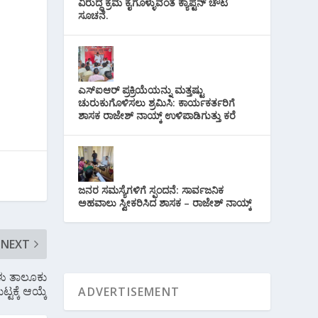
ವಿರುದ್ಧ ಕ್ರಮ ಕೈಗೊಳ್ಳುವಂತೆ ಕ್ಯಾಪ್ಟನ್ ಚೌಟ
ಸೂಚನೆ.
ಎಸ್‌ಐಆರ್ ಪ್ರಕ್ರಿಯೆಯನ್ನು ಮತ್ತಷ್ಟು
ಚುರುಕುಗೊಳಿಸಲು ಶ್ರಮಿಸಿ: ಕಾರ್ಯಕರ್ತರಿಗೆ
ಶಾಸಕ ರಾಜೇಶ್ ನಾಯ್ಕ್ ಉಳಿಪಾಡಿಗುತ್ತು ಕರೆ
ಜನರ ಸಮಸ್ಯೆಗಳಿಗೆ ಸ್ಪಂದನೆ: ಸಾರ್ವಜನಿಕ
ಅಹವಾಲು ಸ್ವೀಕರಿಸಿದ ಶಾಸಕ – ರಾಜೇಶ್ ನಾಯ್ಕ್
NEXT
ಗಳು ತಾಲೂಕು
್ಟಕ್ಕೆ ಆಯ್ಕೆ