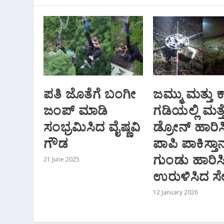
ಪತಿ ಜೊತೆಗೆ ಬಂಗೀ
ಜಮ್ಮು ಮತ್ತು ಕ
ಜಂಪ್‌ ಮಾಡಿ
ಗಡಿಯಲ್ಲಿ ಮತ್ತ
ಸಂಭ್ರಮಿಸಿದ ವೈಷ್ಣವಿ
ಡ್ರೋನ್‌ ಹಾರಿ
ಗೌಡ
ಪಾಪಿ ಪಾಕಿಸ್ತಾ
ಗುಂಡು ಹಾರಿಸ
21 June 2025
ಉರುಳಿಸಿದ ಸೇ
12 January 2026