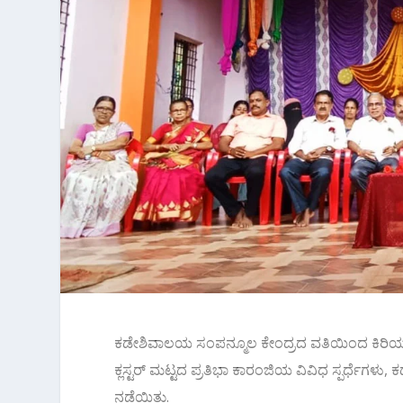
ಕಡೇಶಿವಾಲಯ ಸಂಪನ್ಮೂಲ ಕೇಂದ್ರದ ವತಿಯಿಂದ ಕಿರಿಯ ಪ್
ಕ್ಲಸ್ಟರ್ ಮಟ್ಟದ ಪ್ರತಿಭಾ ಕಾರಂಜಿಯ ವಿವಿಧ ಸ್ಪರ್ಧೆಗಳು
ನಡೆಯಿತು.