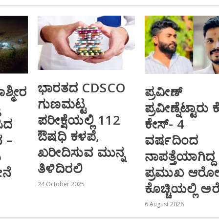
ಭಾರತದ CDSCO
ಾಶ್ಮೀರ
ಪ್ರವೀಣ್
ಗುಣಮಟ್ಟ
ೆ
ಪ್ರವೀಣ್ನೆಟ್ಟಾರು
ಪರೀಕ್ಷೆಯಲ್ಲಿ 112
ಸಿದ
ಕೇಸ್‌- 4
ಔಷಧಿ ಕಳಪೆ,
ನ –
ವರ್ಷದಿಂದ
ಖರೀದಿಸುವ ಮುನ್ನ
ಿ
ನಾಪತ್ತೆಯಾಗಿದ್ದ
ತಿಳಿದಿರಲಿ
ನೆ
ಪ್ರಮುಖ ಆರೋ
ಕೊಚ್ಚಿಯಲ್ಲಿ ಅರೆಸ್
24 October 2025
6 August 2026