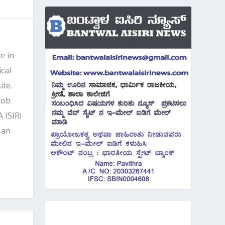
e in
cal
ite.
job
 ISIRI
 an