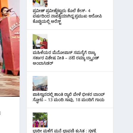
i
s
p
r
l
ಪ್ರವೀಣ್ ಪ್ರವೀಣ್ನೆಟ್ಟಾರು ಕೊಲೆ ಕೇಸ್‌- 4
t
p
ವರ್ಷದಿಂದ ನಾಪತ್ತೆಯಾಗಿದ್ದ ಪ್ರಮುಖ ಆರೋಪಿ
a
ಕೊಚ್ಚಿಯಲ್ಲಿ ಅರೆಸ್ಟ್‌
m
ಮಹಿಳೆಯರ ಮೆನೋಪಾಸ್ ಸಮಸ್ಯೆಗೆ ರಾಜ್ಯ
ಸರ್ಕಾರ ವಿಶೇಷ ನೀತಿ – ನಟಿ ರಮ್ಯಾ ಬ್ರ್ಯಾಂಡ್
ಅಂಬಾಸಿಡರ್
ಪಾಕಿಸ್ತಾನದಲ್ಲಿ ಶಾಂತಿ ರ‍್ಯಾಲಿ ವೇಳೆ ಭೀಕರ ಬಾಂಬ್
ಸ್ಫೋಟ – 13 ಮಂದಿ ಸಾವು, 18 ಮಂದಿಗೆ ಗಾಯ
ನ
ಭಾರೀ ಮಳೆಗೆ ಮನೆ ಛಾವಣಿ ಕುಸಿತ : ಸ್ಥಳಕ್ಕೆ