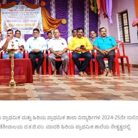
ರಾಥಮಿಕ ಮತ್ತು ಹಿರಿಯ ಪ್ರಾಥಮಿಕ ಶಾಲಾ ವಿದ್ಯಾರ್ಥಿಗಳ 2024-25ನೇ ಸಾಲಿ
, ಕಡೆಶೀವಾಲಯ ದ.ಕ.ಜಿ.ಪಂ. ಮಾದರಿ ಹಿರಿಯ ಪ್ರಾಥಮಿಕ ಶಾಲೆಯ ನೇತೃತ್ವದಲ್ಲಿ