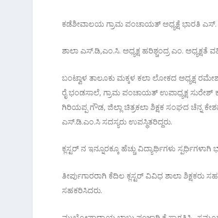
ಕಡೆಶೀವಾಲಯ ಗ್ರಾಮ ಪಂಚಾಯತ್ ಅಧ್ಯಕ್ಷೆ ಭಾರತಿ ಎಸ್. 
ಶಾಲಾ ಎಸ್.ಡಿ,ಎಂ.ಸಿ. ಅಧ್ಯಕ್ಷ ಹರಿಶ್ಚಂದ್ರ ಎಂ. ಅಧ್ಯಕ್ಷತೆ ವ
ಬಂಟ್ವಾಳ ತಾಲೂಕು ಮಕ್ಕಳ ಕಲಾ ಲೋಕದ ಅಧ್ಯಕ್ಷ ರಮೇ
ರೈ ಭಂಡಸಾಲೆ, ಗ್ರಾಮ ಪಂಚಾಯತ್ ಉಪಾಧ್ಯಕ್ಷ ಸುರೇಶ್ ಕನ್ನೊ
ಗಿರಿಯಪ್ಪ ಗೌಡ, ಜಿಲ್ಲಾ ಚಿತ್ರಕಲಾ ಶಿಕ್ಷಕ ಸಂಘದ ಚೆನ್ನ ಕೇಶವ 
ಎಸ್.ಡಿ.ಎಂ.ಸಿ ಸದಸ್ಯರು ಉಪಸ್ಥಿತರಿದ್ದರು.
ಕ್ಲಸ್ಟರ್ ನ ಇನ್ನೂರಕ್ಕೂ ಹೆಚ್ಚು ವಿದ್ಯಾರ್ಥಿಗಳು ಸ್ಪರ್ಧಿಗಳಾ
ತೀರ್ಪುಗಾರರಾಗಿ ಕೆದಿಲ ಕ್ಲಸ್ಟರ್ ವಿವಿಧ ಶಾಲಾ ಶಿಕ್ಷಕರು 
ಸಹಕರಿಸಿದರು.
ಮುಖ್ಯೋಪಾಧ್ಯಾಯ ಬಾಬು ಪೂಜಾರಿ ಕೆ ಸ್ವಾಗತಿಸಿ . ಸಮೂಹ ಸಂಪನ