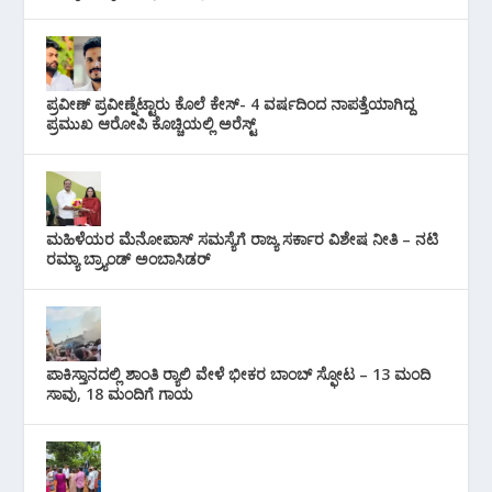
ಪ್ರವೀಣ್ ಪ್ರವೀಣ್ನೆಟ್ಟಾರು ಕೊಲೆ ಕೇಸ್‌- 4 ವರ್ಷದಿಂದ ನಾಪತ್ತೆಯಾಗಿದ್ದ
ಪ್ರಮುಖ ಆರೋಪಿ ಕೊಚ್ಚಿಯಲ್ಲಿ ಅರೆಸ್ಟ್‌
ಮಹಿಳೆಯರ ಮೆನೋಪಾಸ್ ಸಮಸ್ಯೆಗೆ ರಾಜ್ಯ ಸರ್ಕಾರ ವಿಶೇಷ ನೀತಿ – ನಟಿ
ರಮ್ಯಾ ಬ್ರ್ಯಾಂಡ್ ಅಂಬಾಸಿಡರ್
ಪಾಕಿಸ್ತಾನದಲ್ಲಿ ಶಾಂತಿ ರ‍್ಯಾಲಿ ವೇಳೆ ಭೀಕರ ಬಾಂಬ್ ಸ್ಫೋಟ – 13 ಮಂದಿ
ಸಾವು, 18 ಮಂದಿಗೆ ಗಾಯ