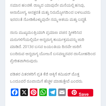
ಸಮಾನ ಹಂಚಿಕೆ. ರಾಜ್ಯದ ಯಾವುದೇ ಮನೆಯಲ್ಲಿ ಹಸಿವು,
ಅನಾರೋಗ್ಯ, ಅನಕ್ಷರತೆ ಮತ್ತು ನಿರುದ್ಯೋಗದಿಂದ ಬಳಲುವರು
ಇರದಂತೆ ನೋಡಿಕೊಳ್ಳುವುದೇ ನಮ್ಮ ಆಶಯ ಮತ್ತು ಬದ್ಧತೆ.
ನಾನು ಮುಖ್ಯಮಂತ್ರಿಯಾಗಿ ಪ್ರಮಾಣ ವಚನ ಸ್ವೀಕರಿಸಿದ
ಮರುಗಳಿಗೆಯಲ್ಲಿಯೇ ಅನ್ನಭಾಗ್ಯ ಕಾರ್ಯಕ್ರಮವನ್ನು ಜಾರಿ
ಮಾಡಿದೆ. 2013ರ ಬಸವ ಜಯಂತಿಯ ದಿನವೇ ಜಾರಿಗೆ
ಬಂದಿರುವ ಅನ್ನಭಾಗ್ಯ ಯೋಜನೆ ಬಸವಣ್ಣನವರ ದಾಸೋಹದಿಂದ
ಪ್ರೇರಿತವಾಗಿರುವುದು.
ಪಡಿತರ ವಿತರಕರಿಗೆ ಪ್ರತಿ ಕೆಜಿ ಅಕ್ಕಿಗೆ ಕಮಿಷನ್ ಮೊತ್ತ
ಒಂದೂವರೆ ರೂಪಾಯಿಗೆ ಹೆಚ್ಚಳ ಮಾಡುತ್ತೇವೆ ಎಂದರು.
F
X
Pi
W
T
E
Save
ac
nt
h
el
m