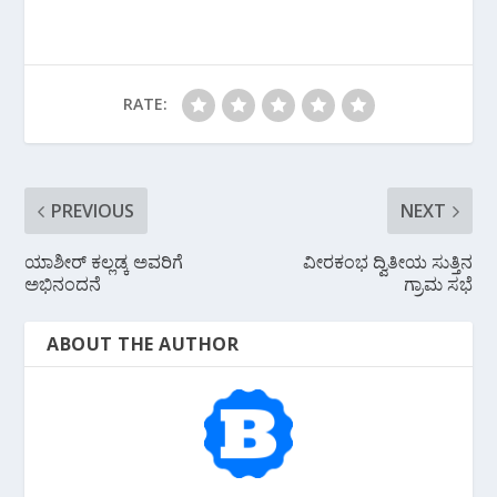
e
er
at
e
ai
b
e
s
gr
l
o
st
A
a
o
p
m
RATE:
k
p
PREVIOUS
NEXT
ಯಾಶೀರ್ ಕಲ್ಲಡ್ಕ ಅವರಿಗೆ
ವೀರಕಂಭ ದ್ವಿತೀಯ ಸುತ್ತಿನ
ಅಭಿನಂದನೆ
ಗ್ರಾಮ ಸಭೆ
ABOUT THE AUTHOR