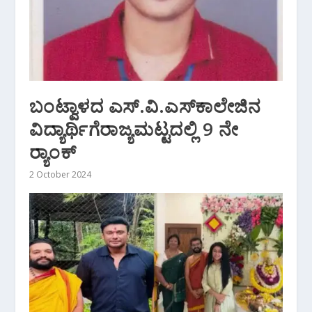
ಬಂಟ್ವಾಳದ ಎಸ್.ವಿ.ಎಸ್‌ಕಾಲೇಜಿನ
ವಿದ್ಯಾರ್ಥಿಗೆರಾಜ್ಯಮಟ್ಟದಲ್ಲಿ 9 ನೇ
ರ‍್ಯಾಂಕ್
2 October 2024