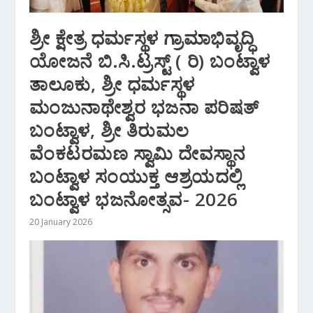
ಶ್ರೀ ಕ್ಷೇತ್ರ ಧರ್ಮಸ್ಥಳ ಗ್ರಾಮಾಭಿವೃದ್ಧಿ
ಯೋಜನೆ ಬಿ.ಸಿ.ಟ್ರಸ್ಟ್ ( ರಿ) ಬಂಟ್ವಾಳ
ತಾಲೂಕು, ಶ್ರೀ ಧರ್ಮಸ್ಥಳ
ಮಂಜುನಾಥೇಶ್ವರ ಭಜನಾ ಪರಿಷತ್
ಬಂಟ್ವಾಳ, ಶ್ರೀ ತಿರುಮಲ
ವೆಂಕಟರಮಣ ಸ್ವಾಮಿ ದೇವಸ್ಥಾನ
ಬಂಟ್ವಾಳ ಸಂಯುಕ್ತ ಆಶ್ರಯದಲ್ಲಿ
ಬಂಟ್ವಾಳ ಭಜನೋತ್ಸವ- 2026
20 January 2026