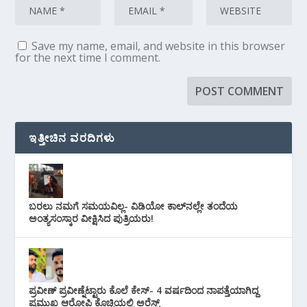
Save my name, email, and website in this browser
for the next time I comment.
ಇತ್ತೀಚಿನ ವರದಿಗಳು
ಬರಲು ನಮಗೆ ಸಮಯವಿಲ್ಲ- ವಿಡಿಯೋ ಕಾಲ್‌ನಲ್ಲೇ ತಂದೆಯ
ಅಂತ್ಯಸಂಸ್ಕಾರ ವೀಕ್ಷಿಸಿದ ಪುತ್ರಿಯರು!
ಪ್ರವೀಣ್ ಪ್ರವೀಣ್ನೆಟ್ಟಾರು ಕೊಲೆ ಕೇಸ್‌- 4 ವರ್ಷದಿಂದ ನಾಪತ್ತೆಯಾಗಿದ್ದ
ಪ್ರಮುಖ ಆರೋಪಿ ಕೊಚ್ಚಿಯಲ್ಲಿ ಅರೆಸ್ಟ್‌