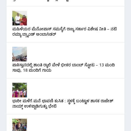
ಮಹಿಳೆಯರ ಮೆನೋಪಾಸ್ ಸಮಸ್ಯೆಗೆ ರಾಜ್ಯ ಸರ್ಕಾರ ವಿಶೇಷ ನೀತಿ – ನಟಿ
ರಮ್ಯಾ ಬ್ರ್ಯಾಂಡ್ ಅಂಬಾಸಿಡರ್
ಪಾಕಿಸ್ತಾನದಲ್ಲಿ ಶಾಂತಿ ರ‍್ಯಾಲಿ ವೇಳೆ ಭೀಕರ ಬಾಂಬ್ ಸ್ಫೋಟ – 13 ಮಂದಿ
ಸಾವು, 18 ಮಂದಿಗೆ ಗಾಯ
ಭಾರೀ ಮಳೆಗೆ ಮನೆ ಛಾವಣಿ ಕುಸಿತ : ಸ್ಥಳಕ್ಕೆ ಬಂಟ್ವಾಳ ಶಾಸಕ ರಾಜೇಶ್
ನಾಯ್ಕ್ ಉಳಿಪ್ಪಾಡಿಗುತ್ತು ಭೇಟಿ