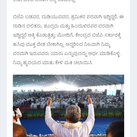
ಬಿಜೆಪಿ ಬಡವರ, ದುಡಿಯುವವರ, ಶ್ರಮಿಕರ ಪರವಾಗಿ ಇದ್ದಿದ್ದರೆ, ಈ
ನಾಡಿನ ದಲಿತರು, ಶೂದ್ರರು ಮತ್ತು ಹಿಂದುಳಿದವರ ಪರವಾಗಿ
ಇದ್ದಿದ್ದರೆ ಅಕ್ಕಿ ಕೊಡುತ್ತಿತ್ತು. ಮೋದಿಗೆ, ಕೇಂದ್ರದ ಬಿಜೆಪಿ ಸರ್ಕಾರಕ್ಕೆ
ಹಸಿವು ಮುಕ್ತ ದೇಶ ಬೇಕಾಗಿಲ್ಲ. ಆದ್ದರಿಂದ ನಿಜವಾಗಿ ನಿಮ್ಮ
ಪರವಾಗಿ ಇರುವವರು ಯಾರು ಎನ್ನುವುದನ್ನು ಅರ್ಥ ಮಾಡಿಕೊಳ್ಳಿ.
ನಿಮ್ಮ ಹೃದಯದ ಮಾತು ಕೇಳಿ ಮತ ಚಲಾಯಿಸಿ.