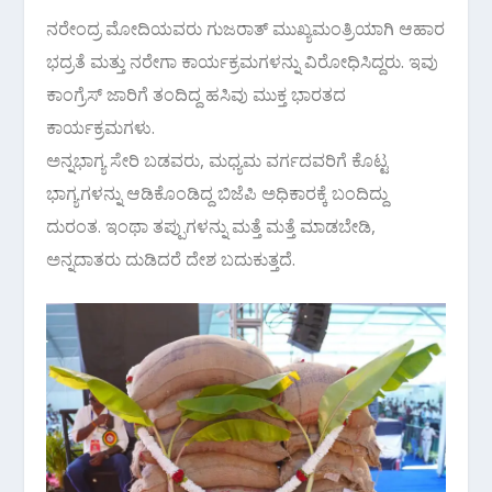
ನರೇಂದ್ರ ಮೋದಿಯವರು ಗುಜರಾತ್ ಮುಖ್ಯಮಂತ್ರಿಯಾಗಿ ಆಹಾರ
ಭದ್ರತೆ ಮತ್ತು ನರೇಗಾ ಕಾರ್ಯಕ್ರಮಗಳನ್ನು ವಿರೋಧಿಸಿದ್ದರು. ಇವು
ಕಾಂಗ್ರೆಸ್ ಜಾರಿಗೆ ತಂದಿದ್ದ ಹಸಿವು ಮುಕ್ತ ಭಾರತದ
ಕಾರ್ಯಕ್ರಮಗಳು.
ಅನ್ನಭಾಗ್ಯ ಸೇರಿ ಬಡವರು, ಮಧ್ಯಮ ವರ್ಗದವರಿಗೆ ಕೊಟ್ಟ
ಭಾಗ್ಯಗಳನ್ನು ಆಡಿಕೊಂಡಿದ್ದ ಬಿಜೆಪಿ ಅಧಿಕಾರಕ್ಕೆ ಬಂದಿದ್ದು
ದುರಂತ. ಇಂಥಾ ತಪ್ಪುಗಳನ್ನು ಮತ್ತೆ ಮತ್ತೆ ಮಾಡಬೇಡಿ,
ಅನ್ನದಾತರು ದುಡಿದರೆ ದೇಶ ಬದುಕುತ್ತದೆ.