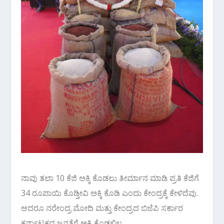
ನಾವು ತಲಾ 10 ಕೆಜಿ ಅಕ್ಕಿ ಕೊಡಲು ತೀರ್ಮಾನ ಮಾಡಿ ಪ್ರತಿ ಕೆಜಿಗೆ
34 ರೂಪಾಯಿ ಕೊಡ್ತೀವಿ ಅಕ್ಕಿ ಕೊಡಿ ಎಂದು ಕೇಂದ್ರಕ್ಕೆ ಕೇಳಿದೆವು.
ಆದರೂ ನರೇಂದ್ರ ಮೋದಿ ಮತ್ತು ಕೇಂದ್ರದ ಬಿಜೆಪಿ ಸರ್ಕಾರ
ಕರ್ನಾಟಕದ ಜನತೆಗೆ ಅಕ್ಕಿ ಕೊಡಲಿಲ್ಲ.